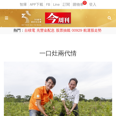
0
熱門：
台積電
兆豐金配息
股票抽籤
00929
航運股走勢
一口灶兩代情