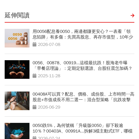
延伸閱讀
用0056配息養0050，兩邊都賺更安心？一表看「領
息陷阱」有多傷：先買高股息、再存市值型，10年少
賺330萬
2026-07-08
0056、00878、00919...這檔最抗跌！股海老牛曝
「早餐店理論」：定期定額選誰、台股狂震怎加碼？
一文拆解
2025-11-28
00408A可以買？配息、價格、成份股、上市時間…高
股息+市值成長不用二選一：混合型策略「抗跌攻擊
兼備」
2026-06-29
0050跌5%，為何號稱「升級版0050」卻下殺逾
10％？00403A、00991A...拆解3檔主動式ETF，哪檔
最抗跌？
2026-07-24