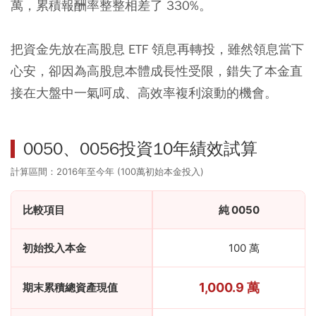
萬，累積報酬率整整相差了 330%。
把資金先放在高股息 ETF 領息再轉投，雖然領息當下
心安，卻因為高股息本體成長性受限，錯失了本金直
接在大盤中一氣呵成、高效率複利滾動的機會。
0050、0056投資10年績效試算
計算區間：2016年至今年 (100萬初始本金投入)
比較項目
純 0050
初始投入本金
100 萬
1,000.9 萬
期末累積總資產現值