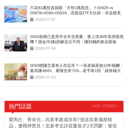
只花81萬投資就能「月領1萬股息」？00929 vs
00878+0056+00919，高股息ETF大比拚：存這檔竟
能「少花30萬本金」
2026-07-07
0050規模已是房市全年交易量，會上演36年前房股危
機？謝金河4點拆解這次不同：賺到錢的會這樣做
2026-07-04
0050穩賺怎還有人存定存？一張表揭長抱10年報酬：
最高賺484%、最慘也有70%...老手靠1招「績效極大
化」
2026-07-03
熱門話題
/ HOT STORIES /
愛馬仕、香奈兒...兆基李建成涉吞7億送前妻滿屋精
品，遭羈押禁見！宏碁李文詳當董座才2天閃辭：發現