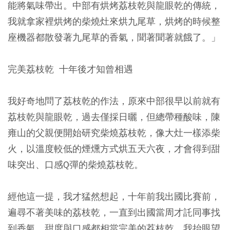
能將氣味帶出。中部有烘烤荔枝乾與龍眼乾的傳統，
我就拿家裡烘烤的柴燒灶來烘九尾草，烘烤的時候整
座機器都散發著九尾草的香氣，聞著聞著就餓了。」
完美荔枝乾 十年後才知曾相遇
我好奇地問了荔枝乾的作法，原來中部很早以前就有
荔枝乾與龍眼乾，過去僅採日曬，但總帶種酸味，陳
雍山的父親便開始研究柴燒荔枝乾，像大灶一樣添柴
火，以溫度較低的煙燻方式烘五天六夜，才會得到甜
味突出、口感Q彈的柴燒荔枝乾。
經他這一提，我才猛然想起，十年前我出國比賽前，
遍尋不著美味的荔枝乾，一直到出國當周才託同事找
到香氣、甜度與口感都相當完美的荔枝乾，我抬眼望