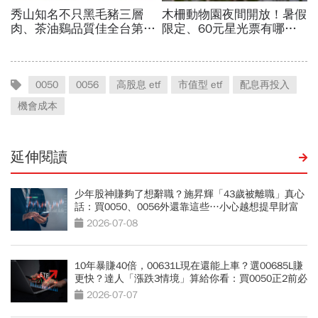
0050
0056
高股息 etf
市值型 etf
配息再投入
機會成本
延伸閱讀
少年股神賺夠了想辭職？施昇輝「43歲被離職」真心
話：買0050、0056外還靠這些…小心越想提早財富
自由離越遠
2026-07-08
10年暴賺40倍，00631L現在還能上車？選00685L賺
更快？達人「漲跌3情境」算給你看：買0050正2前必
看
2026-07-07