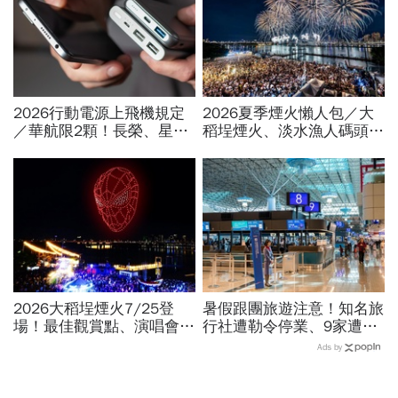
2026行動電源上飛機規定
2026夏季煙火懶人包／大
／華航限2顆！長榮、星
稻埕煙火、淡水漁人碼頭、
宇、虎航…行動電源飛機能
東石海上煙火…全台花火施
帶幾個、托運還隨身手提？
放時間、表演卡司、最佳觀
賞點必看
2026大稻埕煙火7/25登
暑假跟團旅遊注意！知名旅
場！最佳觀賞點、演唱會卡
行社遭勒令停業、9家遭廢
司…大稻埕夏日節煙火施放
止或撤照…觀光署完整黑名
Ads by
時間、蜘蛛人無人機燈光秀
單曝光
場次