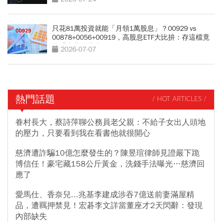
只花81萬投資就能「月領1萬股息」？00929 vs
00878+0056+00919，高股息ETF大比拚：存這檔竟
能「少花30萬本金」
2026-07-07
熱門話題
/ HOT ARTICLES /
眷村長大，蔡詩萍聊公務員老父親：不給子女出人頭地
的壓力，只要看到我在看書他就很開心
慈濟遭詐騙10億怎麼發生的？陳昱瑄律師見證嚴下跪
博信任！豪宅藏158公斤黃金，洗錢手法曝光…慈濟回
應了
愛馬仕、香奈兒...兆基李建成涉吞7億送前妻滿屋精
品，遭羈押禁見！宏碁李文詳當董座才2天閃辭：發現
內部缺失