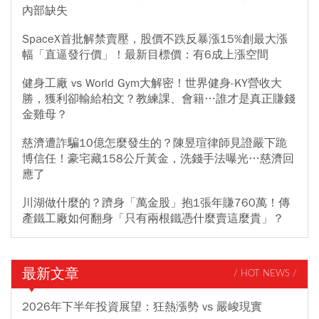
內部缺失
SpaceX首批解禁賣壓，股價不跌反暴漲15%創最大漲
幅「直逼發行價」！最新目標價：有6成上漲空間
健身工廠 vs World Gym大解密！世界健身-KY營收大
勝，獲利卻輸給柏文？教練課、會籍…誰才是真正賺錢
金雞母？
慈濟遭詐騙10億怎麼發生的？陳昱瑄律師見證嚴下跪
博信任！豪宅藏158公斤黃金，洗錢手法曝光…慈濟回
應了
川湖做什麼的？躋身「萬金股」抱1張年賺760萬！傳
產鐵工廠如何翻身「只有兩根鐵憑什麼賣這麼貴」？
最新文章
/ HOT NEWS /
2026年下半年投資展望：狂熱漲勢 vs 嚴峻現實