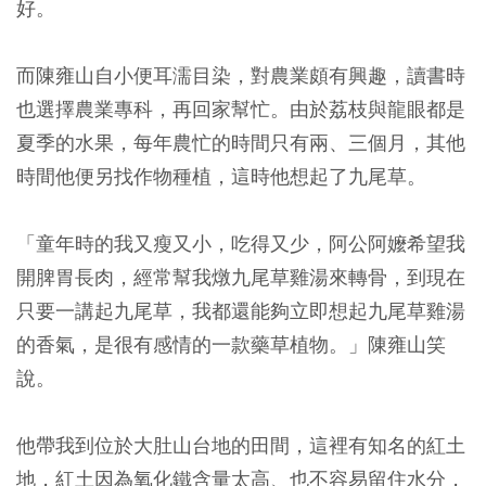
好。
而陳雍山自小便耳濡目染，對農業頗有興趣，讀書時
也選擇農業專科，再回家幫忙。由於荔枝與龍眼都是
夏季的水果，每年農忙的時間只有兩、三個月，其他
時間他便另找作物種植，這時他想起了九尾草。
「童年時的我又瘦又小，吃得又少，阿公阿嬤希望我
開脾胃長肉，經常幫我燉九尾草雞湯來轉骨，到現在
只要一講起九尾草，我都還能夠立即想起九尾草雞湯
的香氣，是很有感情的一款藥草植物。」陳雍山笑
說。
他帶我到位於大肚山台地的田間，這裡有知名的紅土
地，紅土因為氧化鐵含量太高、也不容易留住水分，