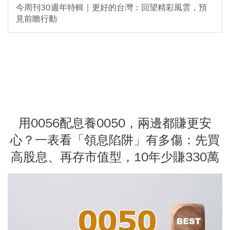
今周刊30週年特輯｜更好的台灣：回望精彩風雲，預
見前瞻行動
用0056配息養0050，兩邊都賺更安
心？一表看「領息陷阱」有多傷：先買
高股息、再存市值型，10年少賺330萬