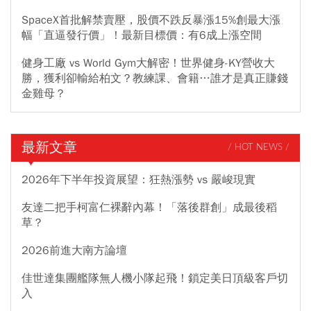
SpaceX首批解禁賣壓，股價不跌反暴漲15%創最大漲
幅「直逼發行價」！最新目標價：有6成上漲空間
健身工廠 vs World Gym大解密！世界健身-KY營收大
勝，獲利卻輸給柏文？教練課、會籍…誰才是真正賺錢
金雞母？
最新文章
/ HOT NEWS /
2026年下半年投資展望：狂熱漲勢 vs 嚴峻現實
友達二把手柯富仁裸辭內幕！「落後群創」成最後稻
草？
2026前進大南方論壇
佳世達集團艦隊無人機小隊起飛！鎖定美日頂級客戶切
入