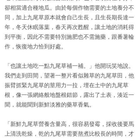
卻相當適合種地瓜。由於每個作物需要的土地養分不
同，加上九尾草原本就會自己生長，且生長期長達一
年，冬天休眠落葉，春天再次甦醒，讓土地的消耗得
到平衡，因此不需要特別施肥也不需施藥，跟番薯輪
作，恢復地力恰到好處。
「也讓土地吃一點九尾草補一補。」他開玩笑地說。
我們走到田間，望著一整片看似雜草的九尾草田，他
振臂抓緊九尾草的莖用力一拉，埋在土中的九尾草
根，像一張網絡般地盤根錯節，露出了土表，湊近一
聞，就能聞到新鮮淡雅的藥草香氣。
「新鮮九尾草營養含量高，很容易發霉，採收後要馬
上清洗乾燥，乾的九尾草需要熬煮比較長的時間，才