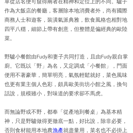
單從店名便可窺得兩者在精神和定位上的不同。驢子
作為大飯店的餐廳，客層除本地消費者外，尚有國際
商務人士和遊客，裝潢氣派典雅，飲食風格也相對地
四平八穩，細節上帶有創意，但整體是偏經典的歐陸
菜。
野驢小餐館由Fudy和妻子共同打造，且由Fudy親自掌
廚。它既以「野」為名，又定調成「小餐館」，門面
便用不著豪華，簡單明亮，氣氛輕鬆就好，菜色風味
也更有業主個人色彩，頗具歐美街坊小館之風，換句
話說，規模雖小，對味道的要求卻不馬虎。
而無論野或不野，都奉「從產地到餐桌」為基本精
神，只是野驢做得更徹底一點，好比說，除非必要，
否則食材能用本地農
漁產
就盡量用，菜名也不必掛上