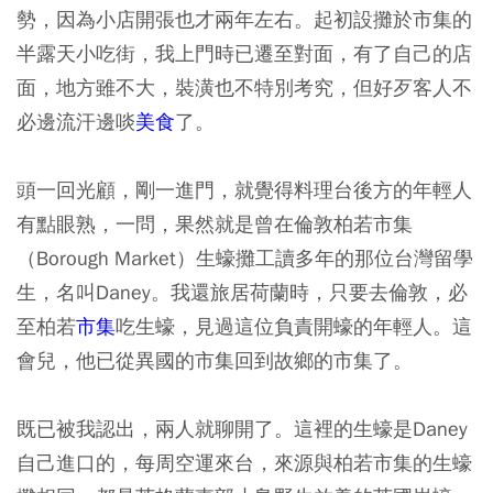
勢，因為小店開張也才兩年左右。起初設攤於市集的
半露天小吃街，我上門時已遷至對面，有了自己的店
面，地方雖不大，裝潢也不特別考究，但好歹客人不
必邊流汗邊啖
美食
了。
頭一回光顧，剛一進門，就覺得料理台後方的年輕人
有點眼熟，一問，果然就是曾在倫敦柏若市集
（Borough Market）生蠔攤工讀多年的那位台灣留學
生，名叫Daney。我還旅居荷蘭時，只要去倫敦，必
至柏若
市集
吃生蠔，見過這位負責開蠔的年輕人。這
會兒，他已從異國的市集回到故鄉的市集了。
既已被我認出，兩人就聊開了。這裡的生蠔是Daney
自己進口的，每周空運來台，來源與柏若市集的生蠔