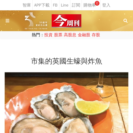
0
熱門：
投資
股票
高股息
金融股
存股
市集的英國生蠔與炸魚