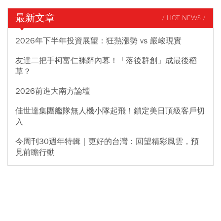
最新文章
/ HOT NEWS /
2026年下半年投資展望：狂熱漲勢 vs 嚴峻現實
友達二把手柯富仁裸辭內幕！「落後群創」成最後稻
草？
2026前進大南方論壇
佳世達集團艦隊無人機小隊起飛！鎖定美日頂級客戶切
入
今周刊30週年特輯｜更好的台灣：回望精彩風雲，預
見前瞻行動