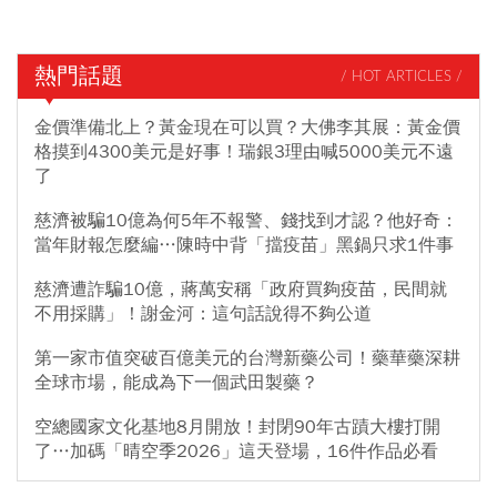
熱門話題
/ HOT ARTICLES /
金價準備北上？黃金現在可以買？大佛李其展：黃金價
格摸到4300美元是好事！瑞銀3理由喊5000美元不遠
了
慈濟被騙10億為何5年不報警、錢找到才認？他好奇：
當年財報怎麼編…陳時中背「擋疫苗」黑鍋只求1件事
慈濟遭詐騙10億，蔣萬安稱「政府買夠疫苗，民間就
不用採購」！謝金河：這句話說得不夠公道
第一家市值突破百億美元的台灣新藥公司！藥華藥深耕
全球市場，能成為下一個武田製藥？
空總國家文化基地8月開放！封閉90年古蹟大樓打開
了…加碼「晴空季2026」這天登場，16件作品必看