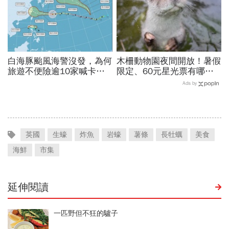
白海豚颱風海警沒發，為何
木柵動物園夜間開放！暑假
旅遊不便險逾10家喊卡不
限定、60元星光票有哪些
給投保？國泰、富邦、新安
動物可以看？要預約嗎？時
Ads by
東京…暫停受理產險一次看
間、門票、最佳遊園路線總
整理
英國
生蠔
炸魚
岩蠔
薯條
長牡蠣
美食
海鮮
市集
延伸閱讀
一匹野但不狂的驢子