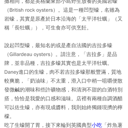
攤相同，都是英格蘭東部小島野生放養的英國岩蠔
（British rock oysters）。這是一種凹型蠔，名雖為
岩蠔，其實是原產於日本沿海的「太平洋牡蠣」（又
稱「長牡蠣」），可生食亦可供烹飪。
說起凹型蠔，最知名的或是產自法國的吉拉多蠔
（Gillardeau oysters）。請注意，「吉拉多」是品
牌，並非品種，吉拉多蠔其實也是太平洋牡蠣。
Daney進口的生蠔，肉不若吉拉多蠔那般豐滿，質地
較爽脆，「奶油味」不太重，滑入口中稍一咀嚼便散
發微鹹的潮味和些許礦物感，和清洌不甜的白酒特別
搭，恰恰是我愛的口感和滋味。店裡有兩種自調酒醋
可以佐生蠔，亦有現成醬料，我則始終獨鍾現擠的檸
檬。
吃了生蠔開了胃，接下來輪到英國典型
小吃
「炸魚薯