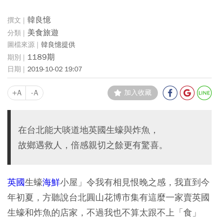
韓良憶
美食旅遊
韓良憶提供
1189期
2019-10-02 19:07
+A
-A
加入收藏
在台北能大啖道地英國生蠔與炸魚，
故鄉遇救人，倍感親切之餘更有驚喜。
英國
生蠔
海鮮
小屋」令我有相見恨晚之感，我直到今
年初夏，方聽說台北圓山花博市集有這麼一家賣英國
生蠔和炸魚的店家，不過我也不算太跟不上「食」