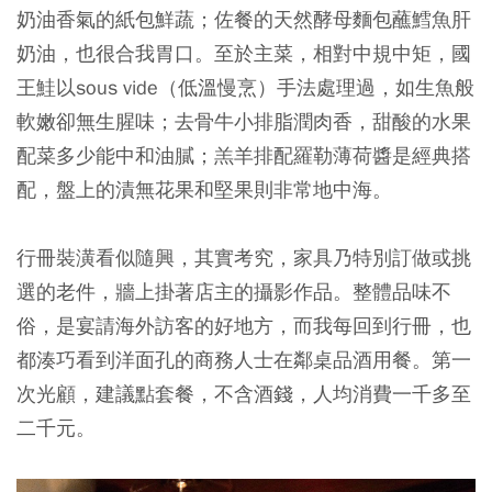
奶油香氣的紙包鮮蔬；佐餐的天然酵母麵包蘸鱈魚肝
奶油，也很合我胃口。至於主菜，相對中規中矩，國
王鮭以sous vide（低溫慢烹）手法處理過，如生魚般
軟嫩卻無生腥味；去骨牛小排脂潤肉香，甜酸的水果
配菜多少能中和油膩；羔羊排配羅勒薄荷醬是經典搭
配，盤上的漬無花果和堅果則非常地中海。
行冊裝潢看似隨興，其實考究，家具乃特別訂做或挑
選的老件，牆上掛著店主的攝影作品。整體品味不
俗，是宴請海外訪客的好地方，而我每回到行冊，也
都湊巧看到洋面孔的商務人士在鄰桌品酒用餐。第一
次光顧，建議點套餐，不含酒錢，人均消費一千多至
二千元。