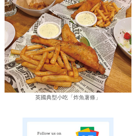
英國典型小吃「炸魚薯條」