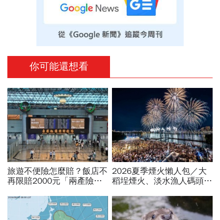
你可能還想看
旅遊不便險怎麼賠？飯店不
2026夏季煙火懶人包／大
再限賠2000元「兩產險」
稻埕煙火、淡水漁人碼頭、
跟進！機票住宿餐費收據怎
東石海上煙火…全台花火施
麼報？達人教戰旅平險理賠
放時間、表演卡司、最佳觀
賞點必看