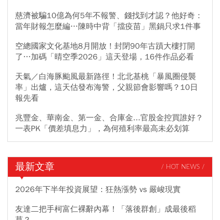
慈濟被騙10億為何5年不報警、錢找到才認？他好奇：
當年財報怎麼編…陳時中背「擋疫苗」黑鍋只求1件事
空總國家文化基地8月開放！封閉90年古蹟大樓打開
了…加碼「晴空季2026」這天登場，16件作品必看
天氣／白海豚颱風最新路徑！北北基桃「暴風圈侵襲
率」出爐，這天估發布海警，父親節會影響嗎？10日
報先看
兆豐金、華南金、第一金、合庫金...官股金控買誰好？
一表PK「價差填息力」，為何殖利率最高未必划算
最新文章
/ HOT NEWS /
2026年下半年投資展望：狂熱漲勢 vs 嚴峻現實
友達二把手柯富仁裸辭內幕！「落後群創」成最後稻