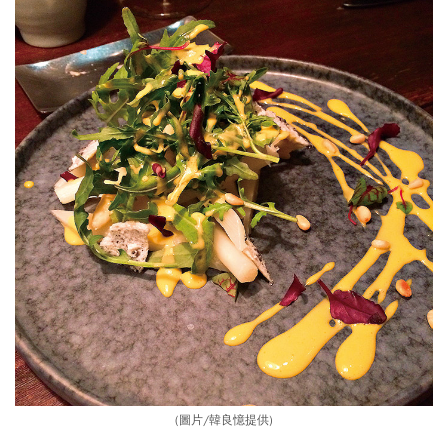
(圖片/韓良憶提供)