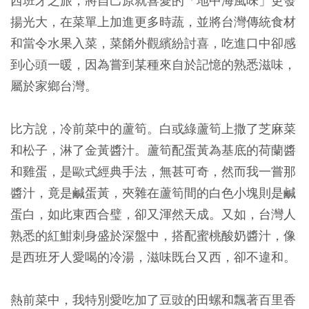
西班牙之旅，將自己原就喜愛的「地中海風味」更發
揚光大，在菜單上加進更多時蔬，並將台灣傳統食材
和當令水果入菜，菜餚外觀繽紛討喜，吃進口中卻感
到心頭一暖，因為嘗到某種來自於記憶的熟悉滋味，
屬於家鄉台灣。
比方說，冷前菜中的蘆筍。白或綠蘆筍上撒了芝麻菜
和松子，淋了金黃醬汁。蘆筍配蛋黃為基底的荷蘭醬
和雞蛋，是歐式經典手法，無甚可奇，然而我一嘗那
醬汁，竟是鹹蛋黃，夾雜在蘆筍間的白色小塊則是鹹
蛋白，如此東西合璧，卻又渾然天成。又如，台灣人
熟悉的紅魽刺身盛於深盤中，搭配蜜桃酸奶醬汁，像
是西班牙人愛喝的冷湯，滋味既台又西，卻不違和。
熱前菜中，我特別愛吃加了豆豉的田螺和飄著百里香