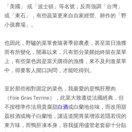
「美國」 或「波士頓」等名號，反而強調「台灣」
或「東石」，有些蔬菜更來自自家經營、耕作的「野
小孩農場」。
也因此，野驢的菜單會隨著季節農產，甚至當日漁獲
而有所變化，開幕以來，只有部分菜餚始終留在菜單
上，有些菜色因是當天購得的漁獲，來不及列進菜單
中，得要客人開口詢問，才能吃得到。
至於那些相對固定的菜色，我最愛的是鴨肝壓肉
（Foie Gras Terrine），此菜大致遵從法國經典，但
不按標準作法用貴腐甜
白酒
或白蘭地佐味，而改用甜
荔枝酒或梅子白蘭地，讓這道開胃菜增添若隱若現的
東方味，而鴨肝凍本身，容我援用儘管老套卻十分貼