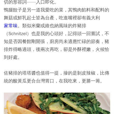
切的形容詞——入口即化。
鴨腿餃子是另一道我愛吃的菜，其鴨肉餡料和配料的
舞菇或鮮乳起士皆為台產，吃進嘴裡卻有義大利
家常味
。類似米蘭或維也納風味的炸豬排
（Schnitzel）也是我的心頭好，記得頭一回嘗試，不
知是否因餐館剛開張，廚房尚未適應忙碌的節奏，豬
排炸得略過頭，後兩次再吃，卻是外酥裡嫩，火候恰
到好處。
佐豬排的塔塔醬也值得一提，摻的是剝皮辣椒，比傳
統的酸黃瓜更合台灣胃口，在我吃來，更勝一籌。