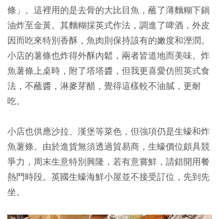
條」。這裡用的是去骨的大比目魚，蘸了薄麵糊下鍋
油炸至金黃。其麵糊採英式作法，調進了啤酒，外皮
因而吃來特別香酥，魚肉則保持該有的嫩度和溼潤。
小店的薯條也炸得外酥內鬆，兩者皆道地而美味。炸
魚薯條上桌時，附了塔塔醬，但我更喜愛仿照英式食
法，不蘸醬，淋麥芽醋，覺得這樣較不油膩，更耐
吃。
小店也供應沙拉、漢堡等菜色，但強項仍是生蠔和炸
魚薯條。由於進貨無須透過貿易商，生蠔價位頗具競
爭力，周末生意特別興隆，若有意嘗鮮，請錯開用餐
熱門時段。英國生蠔海鮮小屋並不接受訂位，先到先
坐。