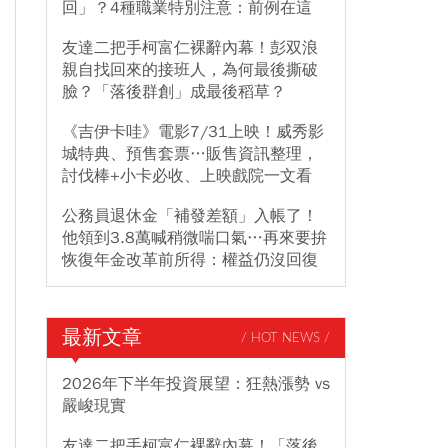
回」？4種職業特別注意：前例在這
友達二把手柯富仁裸辭內幕！彭双浪
親自找回來的接班人，為何最後撕破
臉？「落後群創」成最後稻草？
《吉伊卡哇》電影7/31上映！威秀影
城特典、預售套票…販售資訊整理，
討伐棒+小卡必收、上映戲院一文看
公務員退休金「補發差額」入帳了！
他領到3.8萬喊稍微喘口氣…再來要拚
恢復年金改革前所得：權益仍沒回復
最新文章
/ HOT NEWS /
2026年下半年投資展望：狂熱漲勢 vs
嚴峻現實
友達二把手柯富仁裸辭內幕！「落後