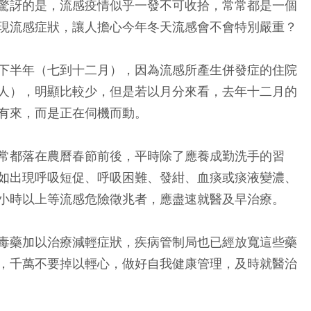
驚訝的是，流感疫情似乎一發不可收拾，常常都是一個
現流感症狀，讓人擔心今年冬天流感會不會特別嚴重？
下半年（七到十二月），因為流感所產生併發症的住院
人），明顯比較少，但是若以月分來看，去年十二月的
有來，而是正在伺機而動。
常都落在農曆春節前後，平時除了應養成勤洗手的習
如出現呼吸短促、呼吸困難、發紺、血痰或痰液變濃、
小時以上等流感危險徵兆者，應盡速就醫及早治療。
毒藥加以治療減輕症狀，疾病管制局也已經放寬這些藥
，千萬不要掉以輕心，做好自我健康管理，及時就醫治