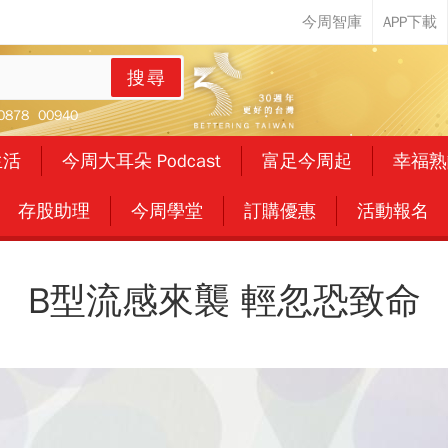
搜尋
0878
00940
生活
今周大耳朵 Podcast
富足今周起
幸福熟
存股助理
今周學堂
訂購優惠
活動報名
B型流感來襲 輕忽恐致命