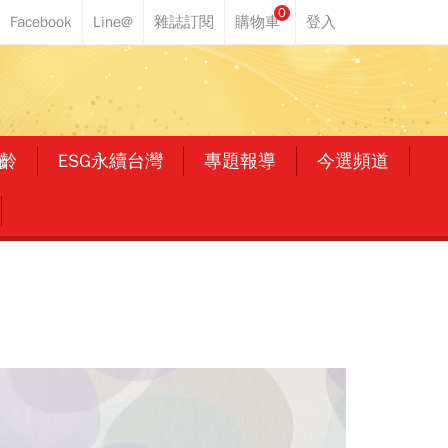
0
齡
ESG永續台灣
專題報導
今選頻道