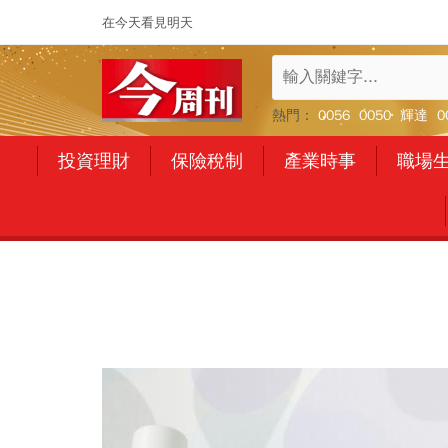
在今天看見明天
熱門：
0056
0050
輝達
0
投資理財
保險稅制
產業時事
職場