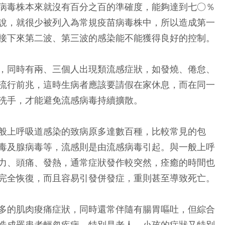
病毒株本來就沒有百分之百的準確度，能夠達到七○％
說，就很少被列入為常規疫苗病毒株中，所以造成第一
接下來第二波、第三波的感染能不能獲得良好的控制。
，同時有兩、三個人出現類流感症狀，如發燒、倦怠、
流行前兆，這時生病者應該要請假在家休息，而在同一
洗手，才能避免流感病毒持續擴散。
般上呼吸道感染的致病原多達數百種，比較常見的包
毒及腺病毒等，流感則是由流感病毒引起。與一般上呼
力、頭痛、發熱，通常症狀發作較突然，痊癒的時間也
完全恢復，而且容易引發併發症，重則甚至導致死亡。
多的肌肉痠痛症狀，同時還常伴隨有腸胃嘔吐，但綜合
造成罹患者輕忽疾病，特別是老人、小孩的症狀又特別