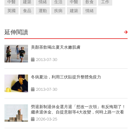
中醫
建築
情緒
生活
中醫
飲食
工作
英國
食品
運動
疾病
建築
情緒
延伸閱讀
美顏茶飲喝出夏天水嫩肌膚
2013-07-30
冬病夏治，利用三伏貼提升整體免疫力
2013-07-30
勞退新制退休金選月退「想改一次領」有反悔期了！
繼承退休金、自提意願等4大改變，何時上路一次看
2026-03-25