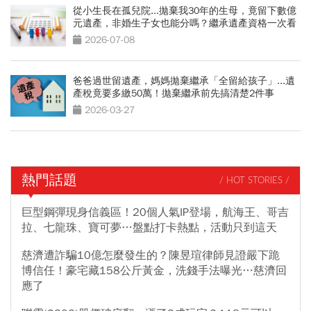
從小生長在孤兒院...拋棄我30年的生母，竟留下數億
元遺產，非婚生子女也能分嗎？繼承遺產資格一次看
2026-07-08
爸爸過世留遺產，媽媽拋棄繼承「全留給孩子」...遺
產稅竟要多繳50萬！拋棄繼承前先搞清楚2件事
2026-03-27
熱門話題
/ HOT STORIES /
巨型鋼彈現身信義區！20個人氣IP登場，航海王、哥吉
拉、七龍珠、寶可夢…盤點打卡熱點，活動只到這天
慈濟遭詐騙10億怎麼發生的？陳昱瑄律師見證嚴下跪
博信任！豪宅藏158公斤黃金，洗錢手法曝光…慈濟回
應了