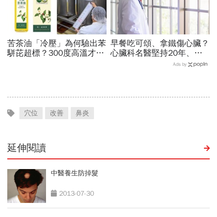
苦茶油「冷壓」為何驗出苯
早餐吃可頌、拿鐵傷心臟？
駢芘超標？300度高溫才大
心臟科名醫堅持20年、早
量形成，哪個環節出問題？
上9點前不做「5件事」：
Ads by
顏宗海籲這件事
喝咖啡前先喝「這1杯」更
護心
穴位
改善
鼻炎
延伸閱讀
中醫養生防掉髮
2013-07-30