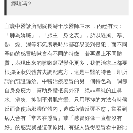
經驗嗎？
宜慶中醫診所副院長游于欣醫師表示 ，內經有云：
「肺為嬌臟」，「肺主一身之表」，所以遇風、寒、
熱、燥、濕等邪氣襲表時肺都容易受到侵犯，而不同
季節的感冒咳嗽會有不同的特徵，若再遇上不同體
質，表現出來的咳嗽類型變化更多，我們治療上都要
根據症狀與體質去調配處方，這是中醫的特色，即所
謂的辯證論治。中醫治療感冒的另一個特色為：調節
自身免疫力，幫助身體抵禦外邪，絕非單純的止鼻
水、消炎、抑制平滑肌痙攣。只用壓抑的方法有時候
反而會使病邪滯留體內，造成病情反覆不愈，常看到
病人會有「常常在感冒』或「感冒好像一直都沒有
好」的感覺就是這個原因。有些人覺得感冒看中醫比