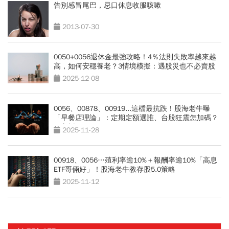
告別感冒尾巴，忌口休息收服咳嗽
2013-07-30
0050+0056退休金最強攻略！4％法則失敗率越來越
高，如何安穩養老？3情境模擬：遇股災也不必賣股
2025-12-08
0056、00878、00919...這檔最抗跌！股海老牛曝
「早餐店理論」：定期定額選誰、台股狂震怎加碼？
一文拆解
2025-11-28
00918、0056…殖利率逾10%＋報酬率逾10%「高息
ETF哥倆好」！股海老牛教存股5.0策略
2025-11-12