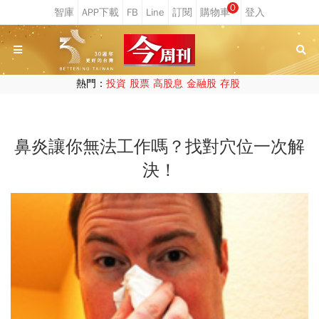
0
熱門：
投資
股票
高股息
金融股
存股
鼻炎讓你無法工作嗎？找對穴位一次解
決！