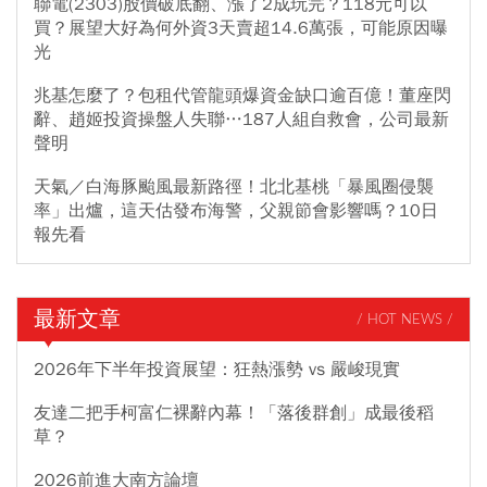
聯電(2303)股價破底翻、漲了2成玩完？118元可以
買？展望大好為何外資3天賣超14.6萬張，可能原因曝
光
兆基怎麼了？包租代管龍頭爆資金缺口逾百億！董座閃
辭、趙姬投資操盤人失聯…187人組自救會，公司最新
聲明
天氣／白海豚颱風最新路徑！北北基桃「暴風圈侵襲
率」出爐，這天估發布海警，父親節會影響嗎？10日
報先看
最新文章
/ HOT NEWS /
2026年下半年投資展望：狂熱漲勢 vs 嚴峻現實
友達二把手柯富仁裸辭內幕！「落後群創」成最後稻
草？
2026前進大南方論壇