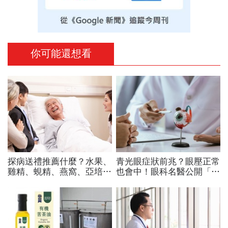
你可能還想看
探病送禮推薦什麼？水果、
青光眼症狀前兆？眼壓正常
雞精、蜆精、燕窩、亞培安
也會中！眼科名醫公開「護
素...藥師盤點13大常見禮
眼飲食＋自我檢測3步
物：這4種最萬用「什麼病
驟」：三餐多吃「1類食
住院都合適」
物」護眼