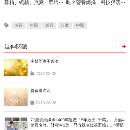
感冒
中醫
感冒
咳嗽
中醫
延伸閱讀
中醫塑身不瘦身
2013-09-02
胃食道逆流
2013-08-26
72歲貴婦繼承1400萬遺產「5年敗光1千萬」！月砸4
萬買名牌、計程車1萬「只有我省錢很丟臉」...4習慣