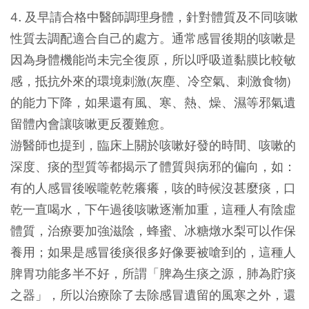
4. 及早請合格中醫師調理身體，針對體質及不同咳嗽
性質去調配適合自己的處方。通常感冒後期的咳嗽是
因為身體機能尚未完全復原，所以呼吸道黏膜比較敏
感，抵抗外來的環境刺激(灰塵、冷空氣、刺激食物)
的能力下降，如果還有風、寒、熱、燥、濕等邪氣遺
留體內會讓咳嗽更反覆難愈。
游醫師也提到，臨床上關於咳嗽好發的時間、咳嗽的
深度、痰的型質等都揭示了體質與病邪的偏向，如：
有的人感冒後喉嚨乾乾癢癢，咳的時候沒甚麼痰，口
乾一直喝水，下午過後咳嗽逐漸加重，這種人有陰虛
體質，治療要加強滋陰，蜂蜜、冰糖燉水梨可以作保
養用；如果是感冒後痰很多好像要被嗆到的，這種人
脾胃功能多半不好，所謂「脾為生痰之源，肺為貯痰
之器」，所以治療除了去除感冒遺留的風寒之外，還