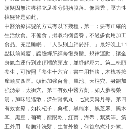
頭髮因無法獲得充足養分開始脫落。像圓禿，壓力性
掉髮皆是如此。
中醫治療掉髮的方式有以下幾種，第一；要有正確的
生活飲食。不偏食，攝取均衡營養，不過多食用加工
食品。充足睡眠，「人臥則血歸於肝。」最好晚上11
點以前就寢，讓膽經肝經修復身體。規律運動，讓全
身氣血運行到達頂端的頭皮，並紓解壓力。第二梳頭
養生，可按照「養生十六宜」書中用指腹，木梳等按
摩頭皮四區。頭部加強百會、風池、天柱穴。身體加
強湧泉，太衝穴。第三有效中醫方劑，如人參養榮
湯，加味逍遙散，濟生腎氣丸，七寶美髯丹等。第四
有效食療，如枸杞子，桑椹、黑糯米、黑芝麻、黑木
耳、黑豆，葡萄，龍眼乾，紅棗，海帶，紫菜等。第
五外用，豬膽汁洗髮，生薑外擦，何首烏煮汁外擦。