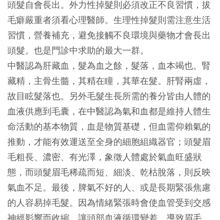
頭髮自會長出。外力性掉髮則必須改正不良習慣，拔
毛癖嚴重者須看心理醫師。生理性掉髮則需注意生活
習慣，營養補充，避免接觸不良環境與藥物才會長出
頭髮。也是門診中求助的最大一群。
中醫認為肝藏血，髮為血之餘，髮落，血本竭也。腎
藏精，主骨生髓，其精在瞳，其華在髮。肝腎兩虛，
故目眩髮落也。另外毛髮生長所需的養分皆由人體的
血液供應到毛囊，在中醫認為氣和血都是維持人體生
命活動的基本物質，血是物質基礎，但血需仰賴氣的
推動，才能有效運送至全身的細胞組織器官；頭髮眉
毛粗長、濃密、有光澤，象徵人體處於氣血旺盛狀
態，而頭髮眉毛稀疏而短、細淡、乾枯脫落，則反映
氣血不足。最後，脾氣不好的人、或是長期緊張焦慮
的人容易掉毛髮。因為情緒緊張時會使血管受到交感
神經影響而收縮，讓頭部血液循環變差，導致眉毛、