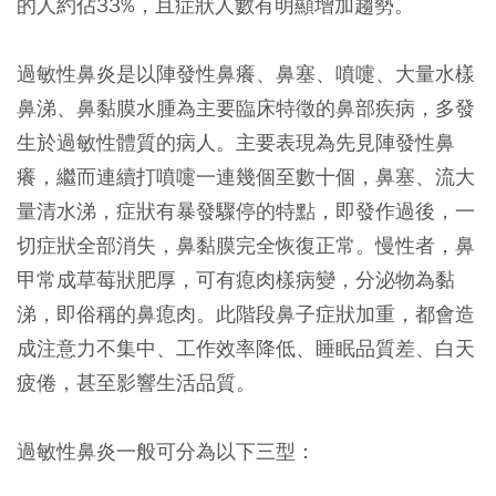
的人約佔33%，且症狀人數有明顯增加趨勢。
過敏性鼻炎是以陣發性鼻癢、鼻塞、噴嚏、大量水樣
鼻涕、鼻黏膜水腫為主要臨床特徵的鼻部疾病，多發
生於過敏性體質的病人。主要表現為先見陣發性鼻
癢，繼而連續打噴嚏一連幾個至數十個，鼻塞、流大
量清水涕，症狀有暴發驟停的特點，即發作過後，一
切症狀全部消失，鼻黏膜完全恢復正常。慢性者，鼻
甲常成草莓狀肥厚，可有瘜肉樣病變，分泌物為黏
涕，即俗稱的鼻瘜肉。此階段鼻子症狀加重，都會造
成注意力不集中、工作效率降低、睡眠品質差、白天
疲倦，甚至影響生活品質。
過敏性鼻炎一般可分為以下三型：