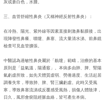
灰或蒼白色，水腫。
三、血管舒縮性鼻炎（又稱神經反射性鼻炎）：
在冷熱、陽光、紫外線等因素直接刺激鼻黏膜後，出
現陣發性鼻癢、噴嚏、鼻塞、流大量清水涕。前鼻鏡
檢查可見血管擴張。
中醫認為過敏性鼻炎屬於「鼽嚏」範疇，治療的基本
原則是「益氣溫，陽通竅」。本病多由肺、脾、腎陽
氣虧虛所致，如先天體質虛弱、勞倦過度、生活起居
調養失常，導致肺、脾、腎三臟虧虛。此時又受風
寒，導致鼻塞流涕或反覆感受風熱，損傷人體陰津，
日久，風邪會瘀阻經脈血絡，皆可產生本病。