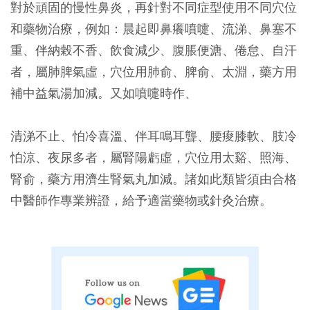
對於頑固的慢性鼻炎，再針對不同症型使用不同穴位
和藥物治療，例如：晨起即鼻癢噴嚏、流涕、鼻塞不
重、伴納榖不香、飲食減少、腹脹便溏、倦怠、自汗
者，屬肺脾氣虛，穴位用肺俞、脾俞、太淵，藥方用
補中益氣湯加減。又如噴嚏時作、
清涕不止、怕冷喜溫、伴耳鳴耳聾、腰痠膝軟、肢冷
怕涼、夜尿多者，屬腎陽虧虛，穴位用太谿、照海、
腎俞，藥方用濟生腎氣丸加減。諸如此類皆須由合格
中醫師作專業辨證，給予適當藥物或針灸治療。