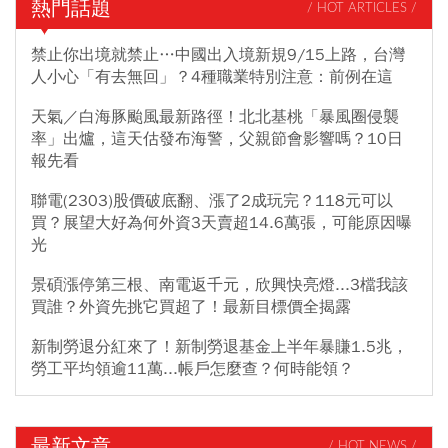
熱門話題
/ HOT ARTICLES /
禁止你出境就禁止…中國出入境新規9/15上路，台灣
人小心「有去無回」？4種職業特別注意：前例在這
天氣／白海豚颱風最新路徑！北北基桃「暴風圈侵襲
率」出爐，這天估發布海警，父親節會影響嗎？10日
報先看
聯電(2303)股價破底翻、漲了2成玩完？118元可以
買？展望大好為何外資3天賣超14.6萬張，可能原因曝
光
景碩漲停第三根、南電返千元，欣興快亮燈...3檔我該
買誰？外資先挑它買超了！最新目標價全揭露
新制勞退分紅來了！新制勞退基金上半年暴賺1.5兆，
勞工平均領逾11萬...帳戶怎麼查？何時能領？
最新文章
/ HOT NEWS /