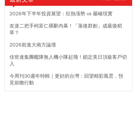
2026年下半年投資展望：狂熱漲勢 vs 嚴峻現實
友達二把手柯富仁裸辭內幕！「落後群創」成最後稻
草？
2026前進大南方論壇
佳世達集團艦隊無人機小隊起飛！鎖定美日頂級客戶切
入
今周刊30週年特輯｜更好的台灣：回望精彩風雲，預
見前瞻行動