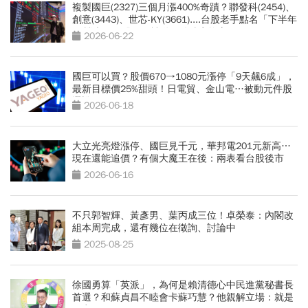
複製國巨(2327)三個月漲400%奇蹟？聯發科(2454)、
創意(3443)、世芯-KY(3661)....台股老手點名「下半年
17檔大黑馬股」：被動元件噴完換它
2026-06-22
國巨可以買？股價670→1080元漲停「9天飆6成」，
最新目標價25%甜頭！日電貿、金山電…被動元件股
選誰好
2026-06-18
大立光亮燈漲停、國巨見千元，華邦電201元新高…
現在還能追價？有個大魔王在後：兩表看台股後市
2026-06-16
不只郭智輝、黃彥男、葉丙成三位！卓榮泰：內閣改
組本周完成，還有幾位在徵詢、討論中
2025-08-25
徐國勇算「英派」，為何是賴清德心中民進黨秘書長
首選？和蘇貞昌不睦會卡蘇巧慧？他親解立場：就是