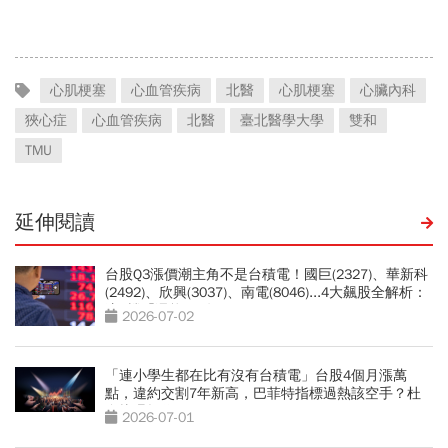
驟」：三餐多吃「1類食
喝咖啡前先喝「這1杯」更
物」護眼
護心
心肌梗塞
心血管疾病
北醫
心肌梗塞
心臟內科
狹心症
心血管疾病
北醫
臺北醫學大學
雙和
TMU
延伸閱讀
台股Q3漲價潮主角不是台積電！國巨(2327)、華新科
(2492)、欣興(3037)、南電(8046)...4大飆股全解析：
這2檔「還能旺4年」
2026-07-02
「連小學生都在比有沒有台積電」台股4個月漲萬
點，違約交割7年新高，巴菲特指標過熱該空手？杜
金龍曝操作
2026-07-01