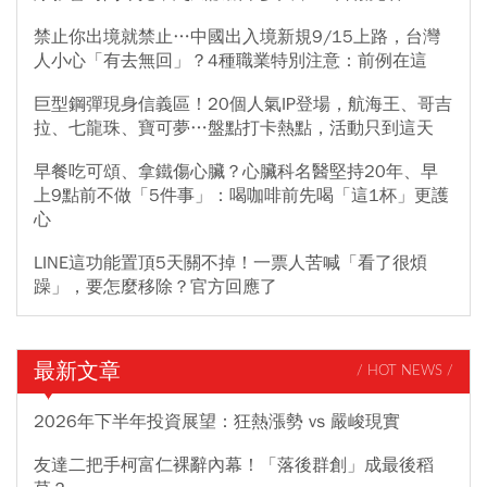
禁止你出境就禁止…中國出入境新規9/15上路，台灣
人小心「有去無回」？4種職業特別注意：前例在這
巨型鋼彈現身信義區！20個人氣IP登場，航海王、哥吉
拉、七龍珠、寶可夢…盤點打卡熱點，活動只到這天
早餐吃可頌、拿鐵傷心臟？心臟科名醫堅持20年、早
上9點前不做「5件事」：喝咖啡前先喝「這1杯」更護
心
LINE這功能置頂5天關不掉！一票人苦喊「看了很煩
躁」，要怎麼移除？官方回應了
最新文章
/ HOT NEWS /
2026年下半年投資展望：狂熱漲勢 vs 嚴峻現實
友達二把手柯富仁裸辭內幕！「落後群創」成最後稻