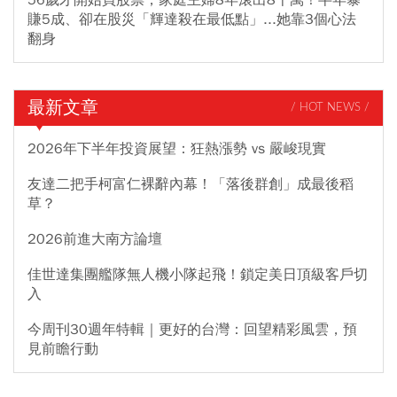
賺5成、卻在股災「輝達殺在最低點」...她靠3個心法
翻身
最新文章
/ HOT NEWS /
2026年下半年投資展望：狂熱漲勢 vs 嚴峻現實
友達二把手柯富仁裸辭內幕！「落後群創」成最後稻
草？
2026前進大南方論壇
佳世達集團艦隊無人機小隊起飛！鎖定美日頂級客戶切
入
今周刊30週年特輯｜更好的台灣：回望精彩風雲，預
見前瞻行動