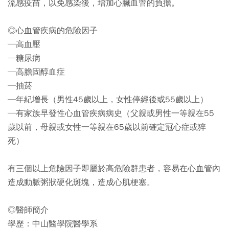
流感疫苗，以免感染後，增加心臟血管的負擔。
◎心血管疾病的危險因子
─高血壓
─糖尿病
─高膽固醇血症
─抽菸
─年紀增長（男性45歲以上，女性停經後或55歲以上）
─有家族早發性心血管疾病病史（父親或男性一等親在55
歲以前，母親或女性一等親在65歲以前確定冠心症或猝
死）
有三個以上危險因子即屬於高危險群患者，容易在心血管內
造成動脈粥狀硬化斑塊，造成心肌梗塞。
◎醫師簡介
學歷：中山醫學院醫學系