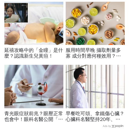
延禧攻略中的「金瞳」是什
服用時間早晚 攝取劑量多
麼？認識新生兒黃疸！
寡 成分對應何種效用？
專家也看花眼 保健品怎麼
吃才對
青光眼症狀前兆？眼壓正常
早餐吃可頌、拿鐵傷心臟？
也會中！眼科名醫公開「護
心臟科名醫堅持20年、早
眼飲食＋自我檢測3步
上9點前不做「5件事」：
Ads by