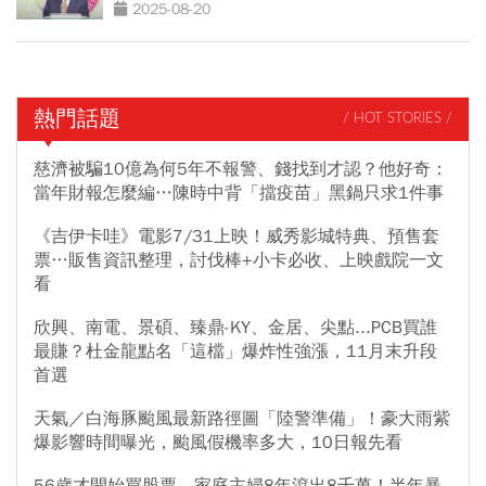
要贏
2025-08-20
熱門話題
/ HOT STORIES /
慈濟被騙10億為何5年不報警、錢找到才認？他好奇：
當年財報怎麼編…陳時中背「擋疫苗」黑鍋只求1件事
《吉伊卡哇》電影7/31上映！威秀影城特典、預售套
票…販售資訊整理，討伐棒+小卡必收、上映戲院一文
看
欣興、南電、景碩、臻鼎-KY、金居、尖點...PCB買誰
最賺？杜金龍點名「這檔」爆炸性強漲，11月末升段
首選
天氣／白海豚颱風最新路徑圖「陸警準備」！豪大雨紫
爆影響時間曝光，颱風假機率多大，10日報先看
56歲才開始買股票，家庭主婦8年滾出8千萬！半年暴