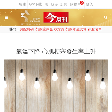
0
熱門：
月配息etf
勞保退休金
00939
勞保年金試算
存股名單
氣溫下降 心肌梗塞發生率上升