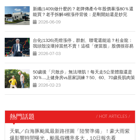
新纖(1409)做什麼的？老牌傳產今年股價暴漲80％還
能買？老手拆解4根漲停背後：是剛開始還是炒完
了？
2026-06-09
台化(1326)亮燈漲停，群創、聯電還能追？杜金龍：
我頭殼沒壞掉當然不賣！這檔「便當股」股價很容易
就噴出去了
2026-07-03
50歲後「只散步」無法增肌！每天走5公里體脂還是
30％...上健身房vs居家訓練？50、60、70歲長肌肉策
略一次看
2026-02-23
熱門話題
/ HOT ARTICLES /
天氣／白海豚颱風最新路徑圖「陸警準備」！豪大雨紫
爆影響時間曝光，颱風假機率多大，10日報先看