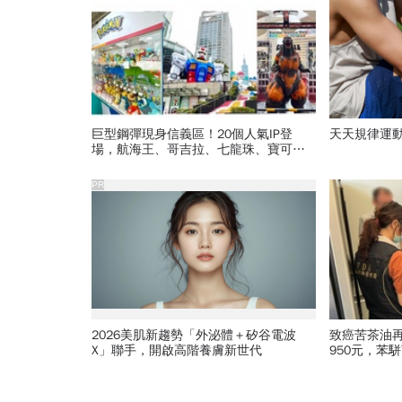
巨型鋼彈現身信義區！20個人氣IP登
天天規律運
場，航海王、哥吉拉、七龍珠、寶可
夢…盤點打卡熱點，活動只到這天
PR
2026美肌新趨勢「外泌體＋矽谷電波
致癌苦茶油再
X」聯手，開啟高階養膚新世代
950元，苯
怎麼退貨？