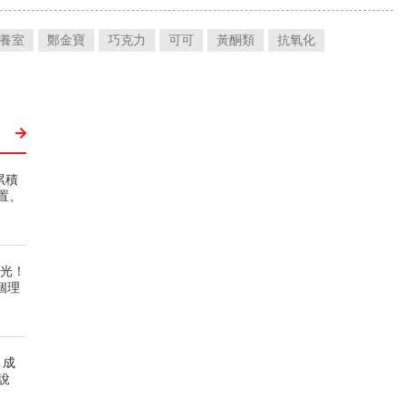
養室
鄭金寶
巧克力
可可
黃酮類
抗氧化
累積
置、
曝光！
個理
、成
說