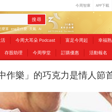
搜尋
怎麼算
esg是什麼
天氣
AI
生活
今周大耳朵 Podcast
富足今周起
幸福熟
存股助理
今周學堂
訂購優惠
活動報名
中作樂」的巧克力是情人節