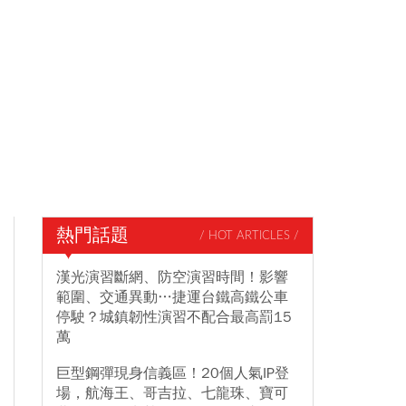
熱門話題
/ HOT ARTICLES /
漢光演習斷網、防空演習時間！影響
範圍、交通異動…捷運台鐵高鐵公車
停駛？城鎮韌性演習不配合最高罰15
萬
巨型鋼彈現身信義區！20個人氣IP登
場，航海王、哥吉拉、七龍珠、寶可