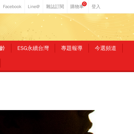
0
齡
ESG永續台灣
專題報導
今選頻道