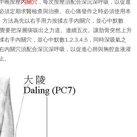
中晚按壓
內關穴
，每次按壓須配合深沉深呼吸，以促進
必須定期求醫檢查與治療。在心痛發作之時必須使用本
救，方法為先以右手用力按揉左手內關穴，並心中默數
嗽，感覺要把深層痰咳出之力道。連續五次。讓肋骨突然上升
手內關穴，並心中默數1.2.3.4.5，同時深吸氣之
右內關穴須配合深沉深呼吸，以促進心肺與胸腔血液灌
止。