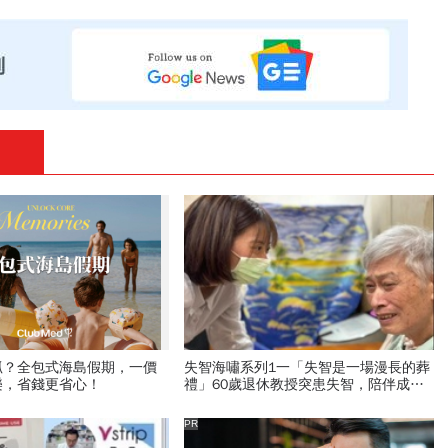
抓？全包式海島假期，一價
失智海嘯系列1一「失智是一場漫長的葬
樂，省錢更省心！
禮」60歲退休教授突患失智，陪伴成修
補家庭關係的最後拼圖
PR