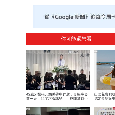
你可能還想看
PR
42歲牙醫張元瀚睡夢中猝逝，妻揭事發
出國花費難
前一天「11字求救訊號」！感嘆當時沒
搞定食宿玩
聽懂：回想起來格外心痛
PR