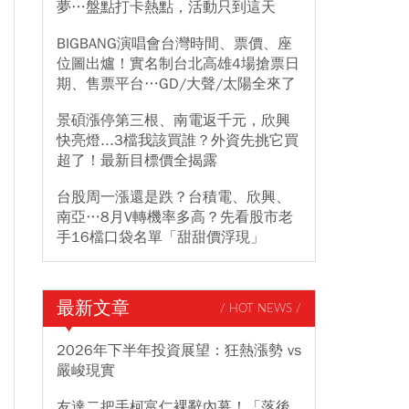
夢…盤點打卡熱點，活動只到這天
BIGBANG演唱會台灣時間、票價、座
位圖出爐！實名制台北高雄4場搶票日
期、售票平台…GD/大聲/太陽全來了
景碩漲停第三根、南電返千元，欣興
快亮燈...3檔我該買誰？外資先挑它買
超了！最新目標價全揭露
台股周一漲還是跌？台積電、欣興、
南亞…8月V轉機率多高？先看股市老
手16檔口袋名單「甜甜價浮現」
最新文章
/ HOT NEWS /
2026年下半年投資展望：狂熱漲勢 vs
嚴峻現實
友達二把手柯富仁裸辭內幕！「落後