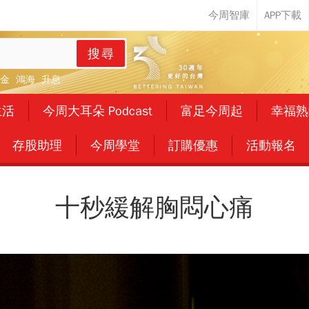
搜尋
金
鴻海
升息
生活
今周大耳朵 Podcast
富足今周起
幸福熟
存股助理
今周學堂
訂購優惠
活動報名
十秒緩解胸悶心痛