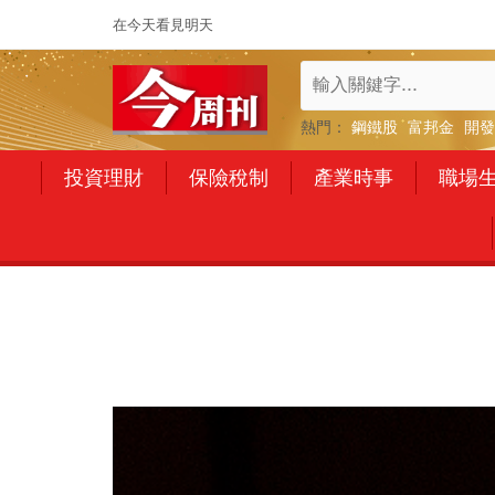
在今天看見明天
熱門：
鋼鐵股
富邦金
開發
投資理財
保險稅制
產業時事
職場