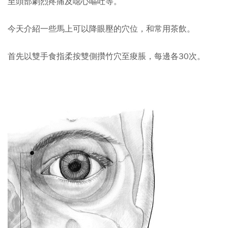
至頭部劇烈疼痛及噁心嘔吐等。
今天介紹一些馬上可以降眼壓的穴位，和常用茶飲。
首先以雙手食指柔按雙側攢竹穴至痠脹，每邊各30次。