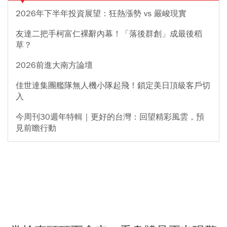
2026年下半年投資展望：狂熱漲勢 vs 嚴峻現實
友達二把手柯富仁裸辭內幕！「落後群創」成最後稻
草？
2026前進大南方論壇
佳世達集團艦隊無人機小隊起飛！鎖定美日頂級客戶切
入
今周刊30週年特輯｜更好的台灣：回望精彩風雲，預
見前瞻行動