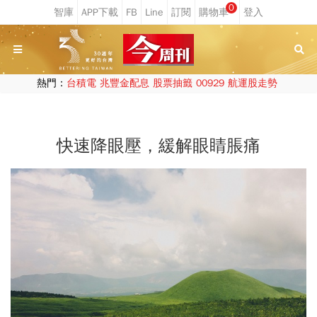
0
熱門：
台積電
兆豐金配息
股票抽籤
00929
航運股走勢
快速降眼壓，緩解眼睛脹痛