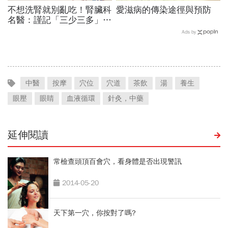
不想洗腎就別亂吃！腎臟科
愛滋病的傳染途徑與預防
名醫：謹記「三少三多」有
效排毒護腎！
Ads by
中醫
按摩
穴位
穴道
茶飲
湯
養生
眼壓
眼睛
血液循環
針灸，中藥
延伸閱讀
常檢查頭頂百會穴，看身體是否出現警訊
2014-05-20
天下第一穴，你按對了嗎?