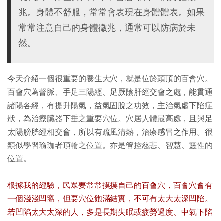
兆。身體不舒服，常常會表現在身體體表。如果
常常注意自己的身體徵兆，通常可以防病於未
然。
今天介紹一個很重要的養生大穴，就是位於頭頂的百會穴。
百會穴為督脈、手足三陽經、足厥陰肝經交會之處，能貫通
諸陽各經，有提升陽氣，益氣固脫之功效，主治氣虛下陷症
狀，為治療臟器下垂之重要穴位。穴居人體最高處，且與足
太陽膀胱經相交會，所以有疏風清熱，治療感冒之作用。很
類似學習瑜珈者頂輪之位置。亦是管控慈悲、智慧、靈性的
位置。
根據我的經驗，民眾要常常摸摸自己的百會穴，百會穴會有
一個淺淺凹窩，但要穴位飽滿結實，不可有太大太深凹陷。
若凹陷太大太深的人，多是長期失眠或疲勞過度、中氣下陷