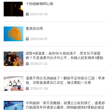
十秒緩解胸悶心痛
2014-04-15
薑黃的功用
2014-04-07
謝賢4億遺產，為何90％留給孫子，而非兒子謝霆
鋒？不是遺產均分才叫公平，有錢人財富傳承3重點
2026-07-21
遺產不用分兄弟姊妹了！刪除手足特留分三讀：單身
族、頂客族遺產自己決定，修法重點一次看
2026-07-28
中和媳婦「來不及離婚」就遭公公砍到身亡，遺產卻
只能讓長年外遇老公繼承...律師籲感情好壞都必做這