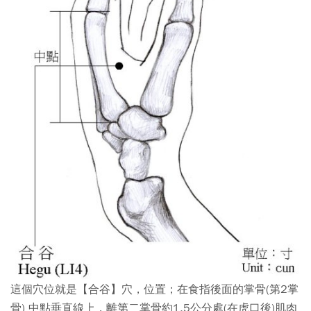
這個穴位就是【合谷】穴，位置；在食指後面的掌骨(第2掌
骨) 中點垂直線上，離第二掌骨約1.5公分處(在虎口後)肌肉