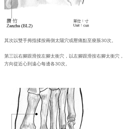
其次以雙手拇指揉按兩側太陽穴或壓痛點至痠脹30次。
第三以右腳跟滑按左腳太衝穴，以左腳跟滑按右腳太衝穴，
方向從近心到遠心每邊各30次。