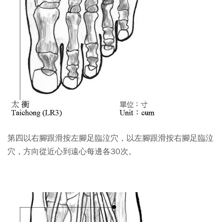
第四以右腳跟滑按左腳足臨泣穴，以左腳跟滑按右腳足臨泣
穴，方向從近心到遠心每邊各30次。