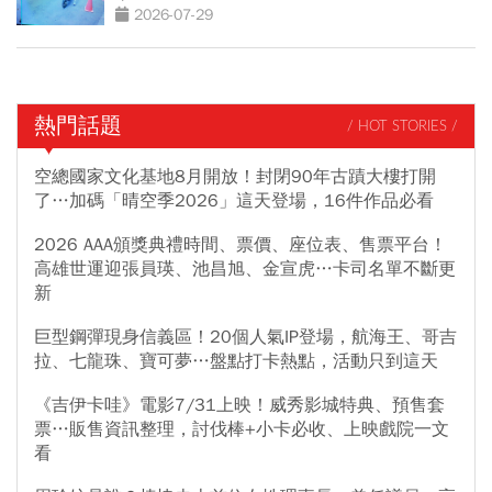
事
2026-07-29
熱門話題
/ HOT STORIES /
空總國家文化基地8月開放！封閉90年古蹟大樓打開
了…加碼「晴空季2026」這天登場，16件作品必看
2026 AAA頒獎典禮時間、票價、座位表、售票平台！
高雄世運迎張員瑛、池昌旭、金宣虎…卡司名單不斷更
新
巨型鋼彈現身信義區！20個人氣IP登場，航海王、哥吉
拉、七龍珠、寶可夢…盤點打卡熱點，活動只到這天
《吉伊卡哇》電影7/31上映！威秀影城特典、預售套
票…販售資訊整理，討伐棒+小卡必收、上映戲院一文
看