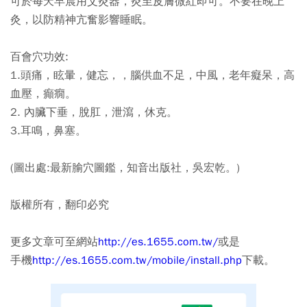
可於每天早晨用艾灸器，灸至皮膚微紅即可。不要在晚上
灸，以防精神亢奮影響睡眠。
百會穴功效:
1.頭痛，眩暈，健忘，，腦供血不足，中風，老年癡呆，高
血壓，癲癇。
2. 內臟下垂，脫肛，泄瀉，休克。
3.耳鳴，鼻塞。
(圖出處:最新腧穴圖鑑，知音出版社，吳宏乾。)
版權所有，翻印必究
更多文章可至網站
http://es.1655.com.tw/
或是
手機
http://es.1655.com.tw/mobile/install.php
下載。