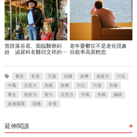
養生
針灸
穴道
頭痛
按摩
免疫力
穴位
中風
注意力
失眠
按摩
穴位
穴道
百會
養生
免疫力
智力
注意力
中風
失眠
腦病
血液循環
頭痛
針灸
延伸閱讀