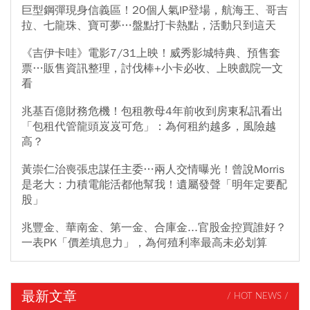
巨型鋼彈現身信義區！20個人氣IP登場，航海王、哥吉
拉、七龍珠、寶可夢…盤點打卡熱點，活動只到這天
《吉伊卡哇》電影7/31上映！威秀影城特典、預售套
票…販售資訊整理，討伐棒+小卡必收、上映戲院一文
看
兆基百億財務危機！包租教母4年前收到房東私訊看出
「包租代管龍頭岌岌可危」：為何租約越多，風險越
高？
黃崇仁治喪張忠謀任主委…兩人交情曝光！曾說Morris
是老大：力積電能活都他幫我！遺屬發聲「明年定要配
股」
兆豐金、華南金、第一金、合庫金...官股金控買誰好？
一表PK「價差填息力」，為何殖利率最高未必划算
最新文章
/ HOT NEWS /