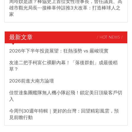
周玲妏是誰？棒協史上首位女性理事長，曾任議員、高
雄市觀光局長…接棒辜仲諒推3大改革：打造棒球人之
家
最新文章
/ HOT NEWS /
2026年下半年投資展望：狂熱漲勢 vs 嚴峻現實
友達二把手柯富仁裸辭內幕！「落後群創」成最後稻
草？
2026前進大南方論壇
佳世達集團艦隊無人機小隊起飛！鎖定美日頂級客戶切
入
今周刊30週年特輯｜更好的台灣：回望精彩風雲，預
見前瞻行動