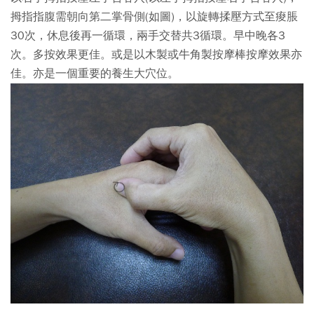
拇指指腹需朝向第二掌骨側(如圖)，以旋轉揉壓方式至痠脹
30次，休息後再一循環，兩手交替共3循環。早中晚各3
次。多按效果更佳。或是以木製或牛角製按摩棒按摩效果亦
佳。亦是一個重要的養生大穴位。