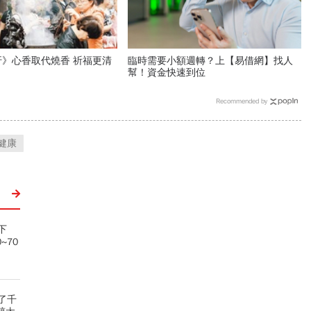
》心香取代燒香 祈福更清
臨時需要小額週轉？上【易借網】找人
幫！資金快速到位
Recommended by
健康
下
~70
了千