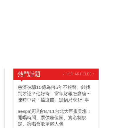
熱門話題
/ HOT ARTICLES /
慈濟被騙10億為何5年不報警、錢找
到才認？他好奇：當年財報怎麼編…
陳時中背「擋疫苗」黑鍋只求1件事
aespa演唱會8/11台北大巨蛋登場！
開唱時間、票價座位圖、實名制規
定、演唱會歌單懶人包