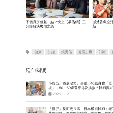
下個月房租差一點？快上【易借網】三
減焚香救空汙
分鐘解決燃眉之急
新
健康
知識
燒燙傷
處理步驟
知識
延伸閱讀
小腹凸、膝蓋沒力、失眠...40歲身體「走
坡」，50、60歲還來得及拯救？醫師揭40
歲抗老攻略一次看
2025-11-27
「微胖」反而更長壽！日本權威醫師：老