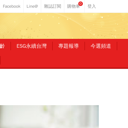
0
齡
ESG永續台灣
專題報導
今選頻道