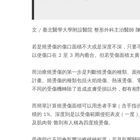
文 / 臺北醫學大學附設醫院 整形外科主治醫師 
若是燒燙傷的傷口面積不大或是深度不深，只要
以使傷口在 2 至 3 周內癒合。但若受傷面積
而治療燒燙傷的第一步是判斷燒燙傷的種類、面
計畫。燒燙傷的種類包括火焰燒傷、熱液燙傷、
不同的受傷機轉除了造成皮膚受損以外，都有相
而簡單計算燒燙傷面積可以用患者手掌 ( 含手指
積的 1%。深度則是以受傷範圍侵犯表皮 ( 一度 )、
及肌肉骨 骼則有人稱為四度燒燙傷。
受傷部位不同會影響治療積極程度：若是影響關