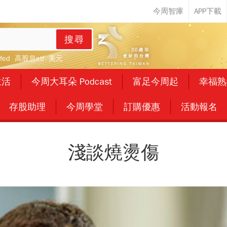
搜尋
fed
高股息etf
美元
生活
今周大耳朵 Podcast
富足今周起
幸福熟
存股助理
今周學堂
訂購優惠
活動報名
淺談燒燙傷