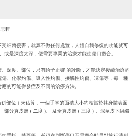
陳志軒
不受細菌侵害，就算不做任何處置，人體自我修復的功能就可
太廣、或是深度太深，便需要專業的治療才能使傷口癒合。
積、深度、部位，只有給予正確 的診斷，才能決定後續治療的
電傷、化學灼傷、吸入性灼傷、接觸性灼傷、凍傷等，每一種
對應的可能併發症及不同的治療方法。
合併部位 ) 來估算，一個手掌的面積大小約相當於其身體表面
 部分真皮層 ( 二度 )、 及全真皮層 ( 三度 )， 深至皮下組織
節如手指、膝蓋等，必須在判斷傷口不易癒合時早點施行清創