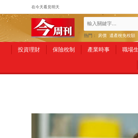
在今天看見明天
熱門：
房價
遺產稅免稅額
投資理財
保險稅制
產業時事
職場