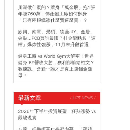
川湖做什麼的？躋身「萬金股」抱1張
年賺760萬！傳產鐵工廠如何翻身
「只有兩根鐵憑什麼賣這麼貴」？
欣興、南電、景碩、臻鼎-KY、金居、
尖點...PCB買誰最賺？杜金龍點名「這
檔」爆炸性強漲，11月末升段首選
健身工廠 vs World Gym大解密！世界
健身-KY營收大勝，獲利卻輸給柏文？
教練課、會籍…誰才是真正賺錢金雞
母？
最新文章
/ HOT NEWS /
2026年下半年投資展望：狂熱漲勢 vs
嚴峻現實
友達二把手柯富仁裸辭內幕！「落後