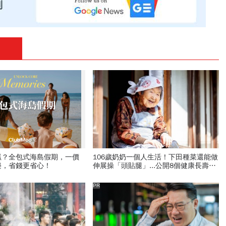
抓？全包式海島假期，一價
106歲奶奶一個人生活！下田種菜還能做
樂，省錢更省心！
伸展操「頭貼腿」...公開8個健康長壽秘
訣：每天早餐都喝「這1碗湯」
PR