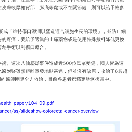
在皮膚較厚如背部、腳底等處或不在關節處，則可以給予較多
 展成「維持傷口濕潤以營造適合細胞生長的環境」，並防止細
時的疼痛，要給予適當的止痛藥物或是使用特殊敷料降低更換
清創手術以利傷口癒合。
術。這次八仙塵爆事件造成近500位民眾受傷，國人皆為這
北醫附醫雖然距離事發地點甚遠，但並沒有缺席，收治了6名超
科別的醫師團隊全力救治，目前各患者都穩定地恢復當中。
health_paper/104_09.pdf
ncer/ss/slideshow-colorectal-cancer-overview