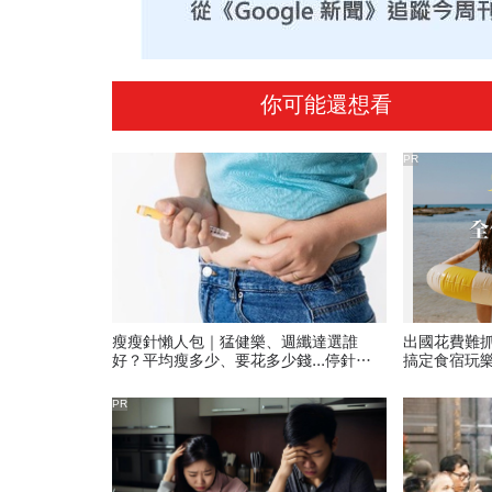
你可能還想看
PR
瘦瘦針懶人包｜猛健樂、週纖達選誰
出國花費難
好？平均瘦多少、要花多少錢...停針後
搞定食宿玩
會復胖？打之前一定要知道的事
PR