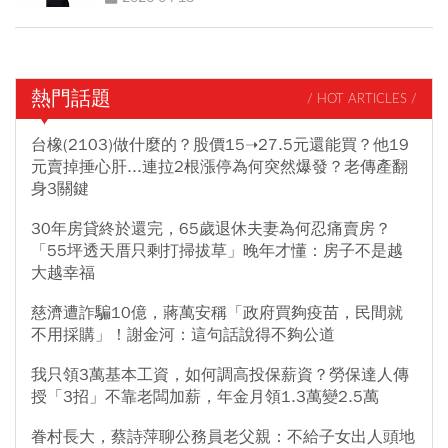
熱門話題
/ HOT ARTICLES /
台橡(2103)做什麼的？股價15➝27.5元還能買？他19
元賣掉捶心肝...連拉2根漲停為何突然爆發？老傳產翻
身3關鍵
30年房貸終於還完，65歲退休夫妻為何忍痛賣房？
「55坪透天厝只剩打掃拔草」晚年才懂：房子不是越
大越幸福
慈濟遭詐騙10億，蔣萬安稱「政府買夠疫苗，民間就
不用採購」！謝金河：這句話說得不夠公道
我只領3萬基本工資，如何調高投保薪資？勞保達人傳
授「3招」不靠老闆加薪，年金月領1.3萬變2.5萬
眷村長大，蔡詩萍聊公務員老父親：不給子女出人頭地