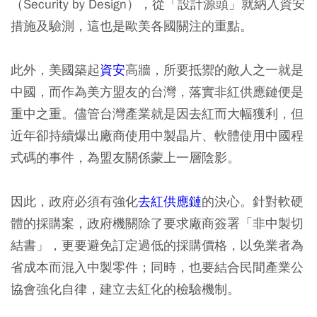
（Security by Design），從「設計源頭」就納入資安
措施及驗測，這也是歐美各國關注的重點。
此外，美國築起
資安
高牆，所要抵禦的敵人之一就是
中國，而作為美方盟友的台灣，落實非紅供應鏈便是
重中之重。儘管台灣產業就是因去紅而大幅獲利，但
近年卻持續爆出廠商使用中製晶片、軟體使用中國程
式碼的事件，為盟友關係蒙上一層陰影。
因此，政府必須有強化
去紅供應鏈
的決心。針對軟硬
體的採購案，政府機關除了要求廠商簽署「非中製切
結書」，更要避免訂定過低的採購價格，以免業者為
省成本而混入中製零件；同時，也要結合民間產業公
協會強化自律，建立去紅化的檢驗機制。