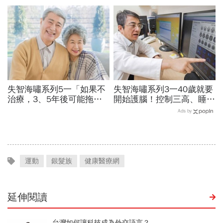
暴增145%！減重醫師只做
師：人類44歲、60歲「斷
4件事，驚見「腰圍小一
崖式衰老」，6招延緩老化
圈」
失智海嘯系列5一「如果不
失智海嘯系列3一40歲就要
治療，3、5年後可能拖垮
開始護腦！控制三高、睡眠
小孩」...2款新藥問世，有
品質…抗遺忘不是從發病當
Ads by
助減緩認知能力下降速度
天算起
運動
銀髮族
健康醫療網
延伸閱讀
台灣如何讓科技成為外交語言？