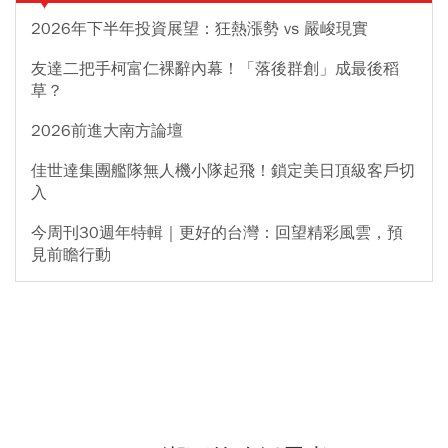
2026年下半年投資展望：狂熱漲勢 vs 嚴峻現實
友達二把手柯富仁裸辭內幕！「落後群創」成最後稻
草？
2026前進大南方論壇
佳世達集團艦隊無人機小隊起飛！鎖定美日頂級客戶切
入
今周刊30週年特輯｜更好的台灣：回望精彩風雲，預
見前瞻行動