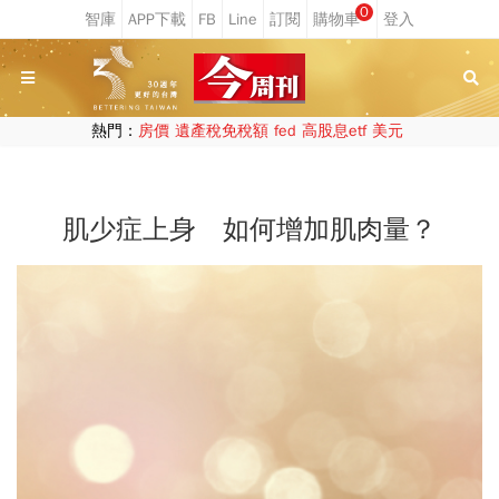
0
熱門：
房價
遺產稅免稅額
fed
高股息etf
美元
肌少症上身 如何增加肌肉量？