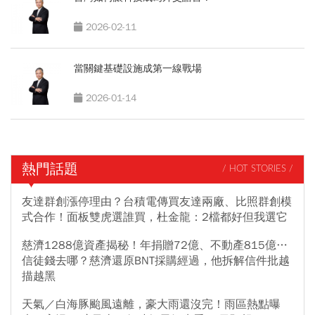
2026-02-11
當關鍵基礎設施成第一線戰場
2026-01-14
熱門話題
/ HOT STORIES /
友達群創漲停理由？台積電傳買友達兩廠、比照群創模
式合作！面板雙虎選誰買，杜金龍：2檔都好但我選它
慈濟1288億資產揭秘！年捐贈72億、不動產815億…
信徒錢去哪？慈濟還原BNT採購經過，他拆解信件批越
描越黑
天氣／白海豚颱風遠離，豪大雨還沒完！雨區熱點曝