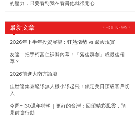
的壓力，只要看到我在看書他就很開心
最新文章
/ HOT NEWS /
2026年下半年投資展望：狂熱漲勢 vs 嚴峻現實
友達二把手柯富仁裸辭內幕！「落後群創」成最後稻
草？
2026前進大南方論壇
佳世達集團艦隊無人機小隊起飛！鎖定美日頂級客戶切
入
今周刊30週年特輯｜更好的台灣：回望精彩風雲，預
見前瞻行動