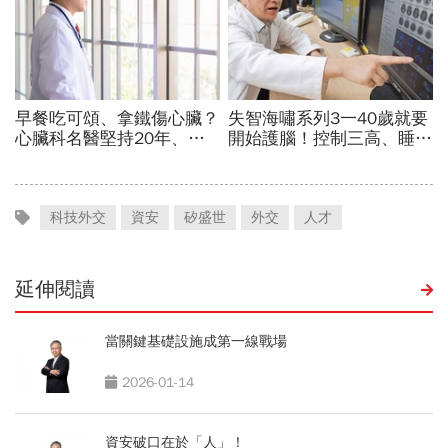
科技外交
資安
矽盛世
外交
人才
延伸閱讀
當關鍵基礎設施成第一線戰場
2026-01-14
資安破口在於「人」！