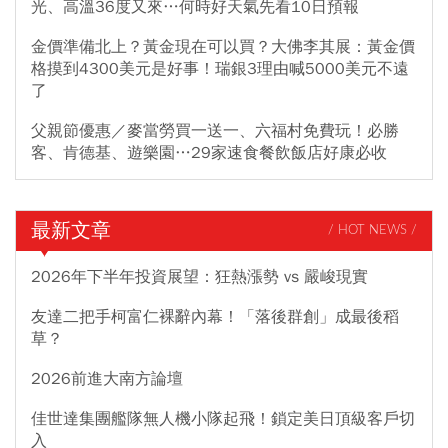
光、高溫36度又來…何時好天氣先看10日預報
金價準備北上？黃金現在可以買？大佛李其展：黃金價
格摸到4300美元是好事！瑞銀3理由喊5000美元不遠
了
父親節優惠／麥當勞買一送一、六福村免費玩！必勝
客、肯德基、遊樂園…29家速食餐飲飯店好康必收
最新文章
/ HOT NEWS /
2026年下半年投資展望：狂熱漲勢 vs 嚴峻現實
友達二把手柯富仁裸辭內幕！「落後群創」成最後稻
草？
2026前進大南方論壇
佳世達集團艦隊無人機小隊起飛！鎖定美日頂級客戶切
入