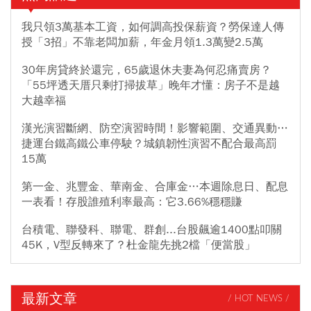
我只領3萬基本工資，如何調高投保薪資？勞保達人傳
授「3招」不靠老闆加薪，年金月領1.3萬變2.5萬
30年房貸終於還完，65歲退休夫妻為何忍痛賣房？
「55坪透天厝只剩打掃拔草」晚年才懂：房子不是越
大越幸福
漢光演習斷網、防空演習時間！影響範圍、交通異動…
捷運台鐵高鐵公車停駛？城鎮韌性演習不配合最高罰
15萬
第一金、兆豐金、華南金、合庫金…本週除息日、配息
一表看！存股誰殖利率最高：它3.66%穩穩賺
台積電、聯發科、聯電、群創...台股飆逾1400點叩關
45K，V型反轉來了？杜金龍先挑2檔「便當股」
最新文章
/ HOT NEWS /