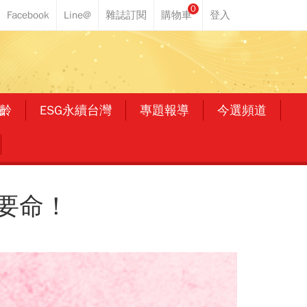
0
齡
ESG永續台灣
專題報導
今選頻道
要命！