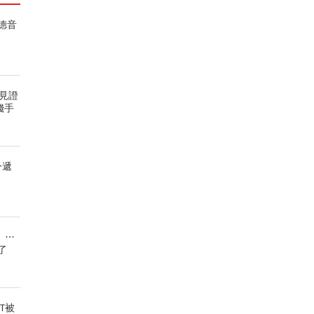
德音
見證
錢手
今遞
」…
了
T被