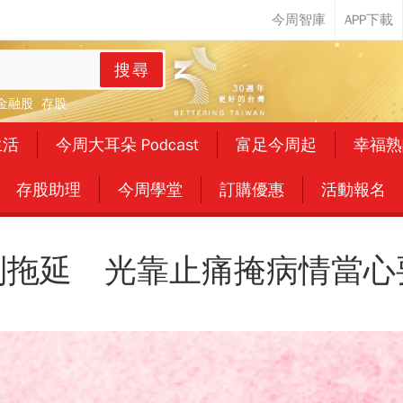
搜尋
金融股
存股
生活
今周大耳朵 Podcast
富足今周起
幸福熟
存股助理
今周學堂
訂購優惠
活動報名
別拖延 光靠止痛掩病情當心