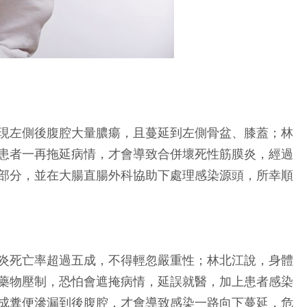
現左側後腹腔大量膿瘍，且蔓延到左側骨盆、膝蓋；林
患者一再拖延病情，才會導致合併壞死性筋膜炎，經過
部分，並在大腸直腸外科協助下處理感染源頭，所幸順
炎死亡率超過五成，不得輕忽嚴重性；林北江說，身體
藥物壓制，恐怕會遮掩病情，延誤就醫，加上患者感染
成糞便滲漏到後腹腔，才會導致感染一路向下蔓延，危