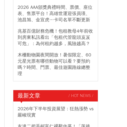
2026 AAA頒獎典禮時間、票價、座位
表、售票平台！高雄世運迎張員瑛、
池昌旭、金宣虎…卡司名單不斷更新
兆基百億財務危機！包租教母4年前收
到房東私訊看出「包租代管龍頭岌岌
可危」：為何租約越多，風險越高？
木柵動物園夜間開放！暑假限定、60
元星光票有哪些動物可以看？要預約
嗎？時間、門票、最佳遊園路線總整
理
最新文章
/ HOT NEWS /
2026年下半年投資展望：狂熱漲勢 vs
嚴峻現實
友達二把手柯富仁裸辭內幕！「落後