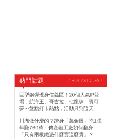
熱門話題
/ HOT ARTICLES /
巨型鋼彈現身信義區！20個人氣IP登
場，航海王、哥吉拉、七龍珠、寶可
夢…盤點打卡熱點，活動只到這天
川湖做什麼的？躋身「萬金股」抱1張
年賺760萬！傳產鐵工廠如何翻身
「只有兩根鐵憑什麼賣這麼貴」？