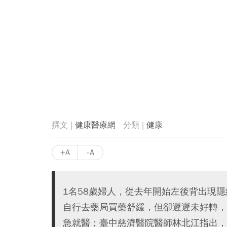
健康醫療網
健康
+A
-A
1名58歲婦人，從去年開始左後背出現
自行去藥局買藥舒緩，但卻遲遲未好轉，
急就醫；臺中慈濟醫院醫師林北江指出，