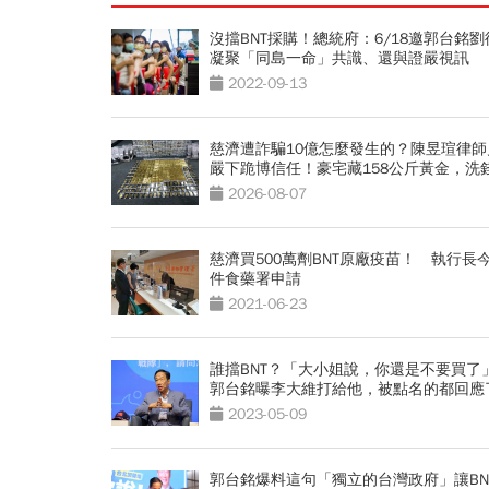
沒擋BNT採購！總統府：6/18邀郭台銘劉
凝聚「同島一命」共識、還與證嚴視訊
2022-09-13
慈濟遭詐騙10億怎麼發生的？陳昱瑄律師
嚴下跪博信任！豪宅藏158公斤黃金，洗
法曝光…慈濟回應了
2026-08-07
慈濟買500萬劑BNT原廠疫苗！ 執行長
件食藥署申請
2021-06-23
誰擋BNT？「大小姐說，你還是不要買了
郭台銘曝李大維打給他，被點名的都回應
2023-05-09
郭台銘爆料這句「獨立的台灣政府」讓BN