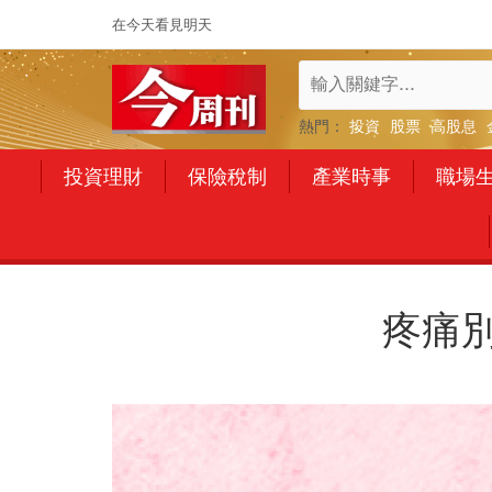
在今天看見明天
熱門：
投資
股票
高股息
投資理財
保險稅制
產業時事
職場
疼痛