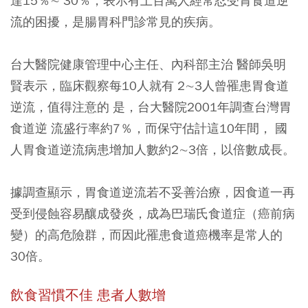
達15％∼ 30％，表示有上百萬人經常忍受胃食道逆
流的困擾，是腸胃科門診常見的疾病。
台大醫院健康管理中心主任、內科部主治 醫師吳明
賢表示，臨床觀察每10人就有 2∼3人曾罹患胃食道
逆流，值得注意的 是，台大醫院2001年調查台灣胃
食道逆 流盛行率約7％，而保守估計這10年間， 國
人胃食道逆流病患增加人數約2∼3倍，以倍數成長。
據調查顯示，胃食道逆流若不妥善治療，因食道一再
受到侵蝕容易釀成發炎，成為巴瑞氏食道症（癌前病
變）的高危險群，而因此罹患食道癌機率是常人的
30倍。
飲食習慣不佳 患者人數增