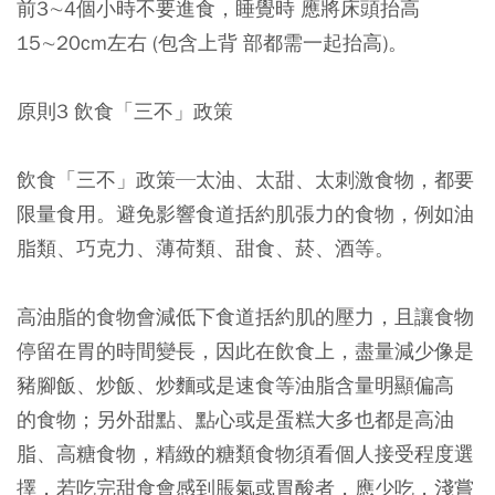
前3∼4個小時不要進食，睡覺時 應將床頭抬高
15∼20cm左右 (包含上背 部都需一起抬高)。
原則3 飲食「三不」政策
飲食「三不」政策─太油、太甜、太刺激食物，都要
限量食用。避免影響食道括約肌張力的食物，例如油
脂類、巧克力、薄荷類、甜食、菸、酒等。
高油脂的食物會減低下食道括約肌的壓力，且讓食物
停留在胃的時間變長，因此在飲食上，盡量減少像是
豬腳飯、炒飯、炒麵或是速食等油脂含量明顯偏高
的食物；另外甜點、點心或是蛋糕大多也都是高油
脂、高糖食物，精緻的糖類食物須看個人接受程度選
擇，若吃完甜食會感到脹氣或胃酸者，應少吃，淺嘗