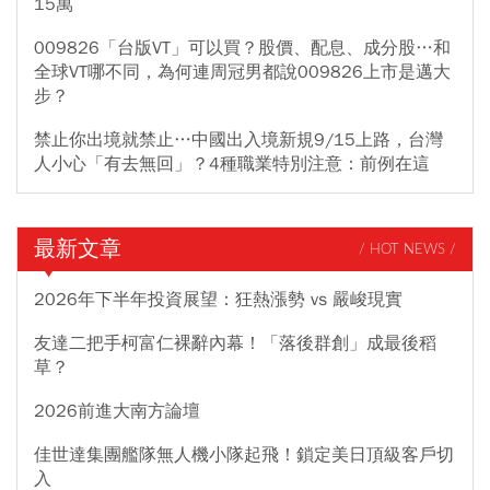
15萬
009826「台版VT」可以買？股價、配息、成分股…和
全球VT哪不同，為何連周冠男都說009826上市是邁大
步？
禁止你出境就禁止…中國出入境新規9/15上路，台灣
人小心「有去無回」？4種職業特別注意：前例在這
最新文章
/ HOT NEWS /
2026年下半年投資展望：狂熱漲勢 vs 嚴峻現實
友達二把手柯富仁裸辭內幕！「落後群創」成最後稻
草？
2026前進大南方論壇
佳世達集團艦隊無人機小隊起飛！鎖定美日頂級客戶切
入