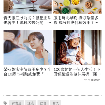
青光眼症狀前兆？眼壓正常
服用時間早晚 攝取劑量多
也會中！眼科名醫公開「護
寡 成分對應何種效用？
眼飲食＋自我檢測3步
專家也看花眼 保健品怎麼
驟」：三餐多吃「1類食
吃才對
物」護眼
帶狀皰疹疫苗費用多少？全
106歲奶奶一個人生活！下
台10縣市補助或免費「現
田種菜還能做伸展操「頭貼
賺17000元」！補助資格、
腿」...公開8個健康長壽秘
Ads by
準備文件、資訊一次看
訣：每天早餐都喝「這1碗
湯」
胃食道
逆流
飲食
習慣