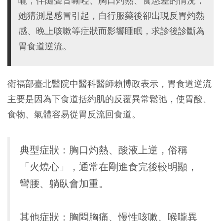
嚨，伴隨聲音嘶啞、胸口灼熱、食慾差的情況，
她猜測是感冒引起，自行服藥後卻出現反胃灼熱
感、晚上咳嗽等症狀而影響睡眠，求診後診斷為
胃食道逆流。
衛福部臺北醫院中醫科醫師賴博政表示，胃食道逆流
主要是因為下食道括約肌的反覆異常鬆弛，使胃酸、
食物、氣體容易從胃反流回食道。
典型症狀：
胸口灼熱、酸液上逆，俗稱
「火燒心」，通常在剛進食完後較明顯，
彎腰、躺臥會加重。
其他症狀：
胸悶胸痛、慢性咳嗽、喉嚨異