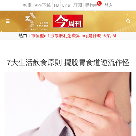
0
熱門：
市值型etf
股票股利怎麼算
esg是什麼
天氣
AI
7大生活飲食原則 擺脫胃食道逆流作怪