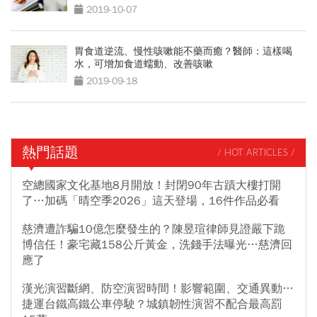
2019-10-07
胃食道逆流、慢性咳嗽能不藥而癒？醫師：這樣喝
水，可增加食道蠕動、改善咳嗽
2019-09-18
熱門話題
/ HOT ARTICLES /
空總國家文化基地8月開放！封閉90年古蹟大樓打開
了…加碼「晴空季2026」這天登場，16件作品必看
慈濟遭詐騙10億怎麼發生的？陳昱瑄律師見證嚴下跪
博信任！豪宅藏158公斤黃金，洗錢手法曝光…慈濟回
應了
漢光演習斷網、防空演習時間！影響範圍、交通異動…
捷運台鐵高鐵公車停駛？城鎮韌性演習不配合最高罰