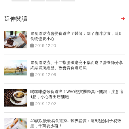
延伸閱讀
胃食道逆流會變食道癌？醫師：除了咖啡甜食，這5
食物也要小心
2019-12-20
胃食道逆流、十二指腸潰瘍竟不藥而癒？營養師分享
終結胃病經歷、改善胃食道逆流
2019-12-06
喝咖啡恐致食道癌？WHO證實罹癌真正關鍵：注意這
1點，小心養出癌細胞
2019-12-02
40歲以後最易食道癌...醫界證實：這5危險因子易致
癌，千萬要少碰！