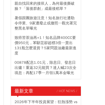
親自找回來的接班人，為何最後撕破
臉？「落後群創」成最後稻草？
暑假跟團旅遊注意！知名旅行社遭勒
令停業、9家遭廢止或撤照…觀光署完
整黑名單曝光
致癌苦茶油再+1！知名品牌400CC要
價950元，苯駢芘卻超標3倍…賣出
131瓶怎麼退貨？5家問題油廠最新進
度
00878配息1.01元，除息日、發息日
出爐！重返32元能買？達人喊23次全
填息：再配17季…月領1萬本金曝光
最新文章
/ HOT NEWS /
2026年下半年投資展望：狂熱漲勢 vs