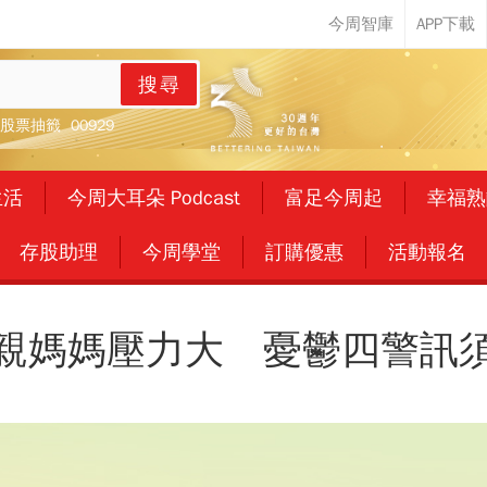
搜尋
股票抽籤
00929
生活
今周大耳朵 Podcast
富足今周起
幸福熟
存股助理
今周學堂
訂購優惠
活動報名
親媽媽壓力大 憂鬱四警訊