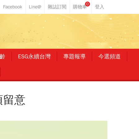
0
齡
ESG永續台灣
專題報導
今選頻道
須留意