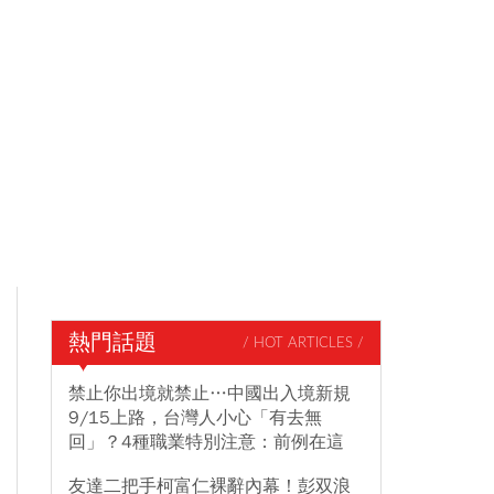
熱門話題
/ HOT ARTICLES /
禁止你出境就禁止…中國出入境新規
9/15上路，台灣人小心「有去無
回」？4種職業特別注意：前例在這
友達二把手柯富仁裸辭內幕！彭双浪