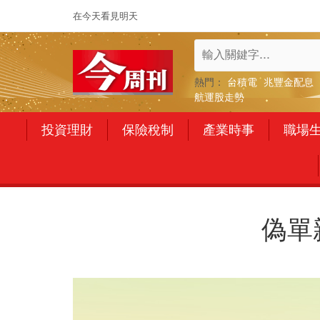
在今天看見明天
熱門：
台積電
兆豐金配息
航運股走勢
投資理財
保險稅制
產業時事
職場
偽單