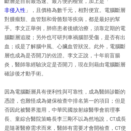
斷層是目前最迅速、最方便的檢查，加上是「
非侵入性
」，且價格為數千元，相對便宜。電腦斷層
對腫瘤類、血管類和骨骼類等疾病，都是最好的幫
手。李文正舉例，肺癌患者後續治療，須靠定期的電
腦斷層追蹤；另外也可研判車禍腦部受傷，是否有出
血；或是了解腦中風、心臟血管狀況。此外，電腦斷
層也成為是否開刀的佐證。李文正說，十年前盲腸
炎，醫師靠經驗決定是否開刀，現在則藉由電腦斷層
確診後才動手術。
因為電腦斷層具有便利性與可靠性，成為醫師診斷的
憑證，也難怪成為健保檢查中排名第一的項目；但是
否因此被醫界濫用，中華民國放射線醫學會前理事
長、童綜合醫院策略長李三剛不以為然地說，CT成長
是隨著醫療需求而來，醫師有需要才會開檢查，CT使