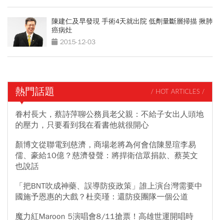
陳建仁及早發現 手術4天就出院 低劑量斷層掃描 揪肺
癌病灶
2015-12-03
熱門話題
/ HOT ARTICLES /
眷村長大，蔡詩萍聊公務員老父親：不給子女出人頭地
的壓力，只要看到我在看書他就很開心
顏博文從聯電到慈濟，商場老將為何會信陳昱瑄李易
儒、豪給10億？慈濟發聲：將捍衛信眾捐款、蔡英文
也說話
「把BNT吹成神藥、誤導防疫政策」誰上演台灣需要中
國施予恩惠的大戲？杜奕瑾：還防疫團隊一個公道
魔力紅Maroon 5演唱會8/11搶票！高雄世運開唱時