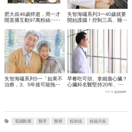
肥大叔46歲猝逝，周一才
失智海嘯系列3一40歲就要
開直播互動97萬粉絲…常
開始護腦！控制三高、睡眠
連續工作17小時，死因和
品質…抗遺忘不是從發病當
爆瘦有關？體重異常減輕9
天算起
警訊
失智海嘯系列5一「如果不
早餐吃可頌、拿鐵傷心臟？
治療，3、5年後可能拖垮
心臟科名醫堅持20年、早
小孩」...2款新藥問世，有
上9點前不做「5件事」：
Ads by
助減緩認知能力下降速度
喝咖啡前先喝「這1杯」更
護心
電腦斷層
醫界
醫療
輻射線
核磁共振