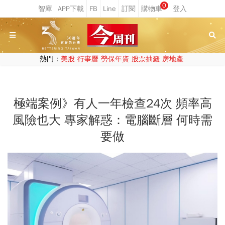
0
熱門：
美股
行事曆
勞保年資
股票抽籤
房地產
極端案例》有人一年檢查24次 頻率高
風險也大 專家解惑：電腦斷層 何時需
要做