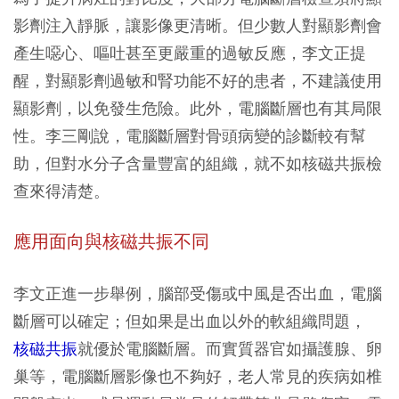
影劑注入靜脈，讓影像更清晰。但少數人對顯影劑會
產生噁心、嘔吐甚至更嚴重的過敏反應，李文正提
醒，對顯影劑過敏和腎功能不好的患者，不建議使用
顯影劑，以免發生危險。此外，電腦斷層也有其局限
性。李三剛說，電腦斷層對骨頭病變的診斷較有幫
助，但對水分子含量豐富的組織，就不如核磁共振檢
查來得清楚。
應用面向與核磁共振不同
李文正進一步舉例，腦部受傷或中風是否出血，電腦
斷層可以確定；但如果是出血以外的軟組織問題，
核磁共振
就優於電腦斷層。而實質器官如攝護腺、卵
巢等，電腦斷層影像也不夠好，老人常見的疾病如椎