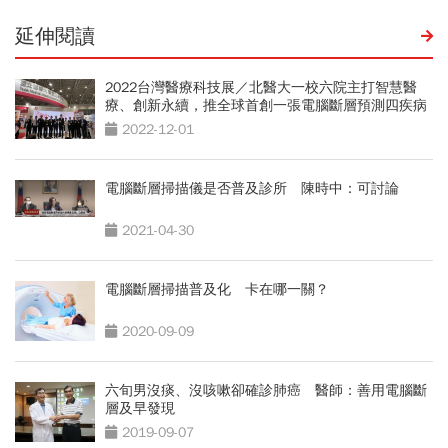
延伸閱讀
2022台灣醫療科技展／北醫大一校六院主打智慧醫
療、創新永續，推全球首創一張電腦斷層預測四疾病
2022-12-01
電腦斷層掃描儀是否普及診所 陳時中：可討論
2021-04-30
電腦斷層掃描普及化 卡在哪一關？
2020-09-09
六旬男沒痰、沒咳嗽卻確診肺癌 醫師：善用電腦斷
層及早發現
2019-09-07