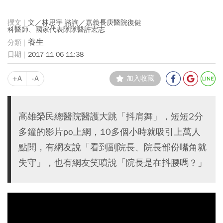
文／林思宇 諮詢／嘉義長庚醫院復健
科醫師、國家代表隊隊醫許宏志
養生
2017-11-06 11:38
+A
-A
加入收藏
高雄榮民總醫院醫護大跳「抖肩舞」，短短2分
多鐘的影片po上網，10多個小時就吸引上萬人
點閱，有網友說「看到副院長、院長部份嘴角就
失守」，也有網友笑噴說「院長是在抖腰嗎？」