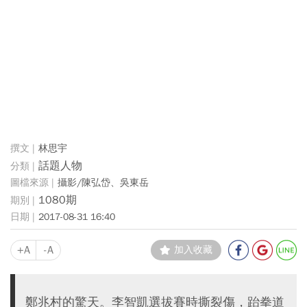
林思宇
話題人物
攝影/陳弘岱、吳東岳
1080期
2017-08-31 16:40
+A
-A
加入收藏
鄭兆村的驚天。李智凱選拔賽時撕裂傷，跆拳道