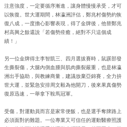
注意強度，一定要循序漸進，讓身體慢慢承受，才可
以恢復。世大運期間，林瀛洲評估，鄭兆村傷勢約恢
復八成，一度擔心影響表現，得了金牌後，他替鄭兆
村高興之餘還說「若傷勢痊癒，絕對不只這個成
績！」
另一位金牌得主李智凱三、四月選拔賽時，鼠蹊部發
生撕裂傷，大腿內側血腫與肌肉撕裂嚴重，也是林瀛
洲出手協助，與教練商量，建議放棄亞錦賽，全力拚
世大運，並緊急安排周文毅為他開刀，後來果真傷勢
復原迅速，一舉拿下鞍馬冠軍。
受傷，對運動員而言是家常便飯，也是選手奪牌路上
必須面對的難題。一位專業又可信任的運動醫療照護