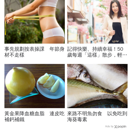
事先規劃按表操課 年節身
記得快樂、持續幸福！50
材不走樣
歲每週「這樣」散步，輕鬆
擁有良好記憶、恢復活力
黃金果降血糖血脂 連皮吃
來路不明魚勿食 以免吃到
補鈣補鐵
海葵毒素
Ads by