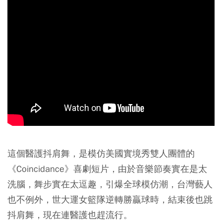
這個醫護抖肩舞，是模仿美國實境秀雙人團體的
《Coincidance》喜劇短片，由於音樂節奏實在是太
洗腦，舞步實在太逗趣，引爆全球模仿潮，台灣藝人
也不例外，世大運女籃隊逆轉勝贏球時，結束後也跳
抖肩舞，現在連醫護也趕流行。