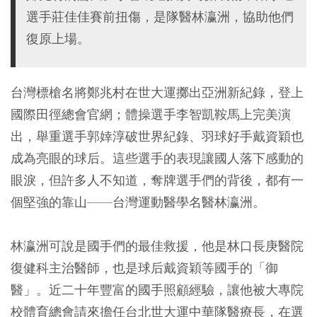
選手莊佳佳賽前扭傷，是隊醫林瀛洲，協助他們
復原上場。
台灣標槍名將鄭兆村在世大運擲出亞洲新紀錄，登上
國際田徑總會官網；體操選手李智凱鞍馬上完美演
出，舉重選手郭婞淳破世界紀錄、羽球好手戴資穎也
成為亮眼的球后。這些選手的表現讓國人落下感動的
眼淚，但許多人不知道，奪牌選手們的背後，都有一
個堅強的靠山——台灣運動醫學名醫林瀛洲。
林瀛洲可說是國手們的最佳救援，他是林口長庚醫院
復健科主治醫師，也是球后戴資穎等國手的「御
醫」。近二十年豐富的國手照顧經驗，讓他被大專院
校體育總會請來擔任台北世大運中華隊醫療長，在選