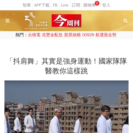
0
熱門：
台積電
兆豐金配息
股票抽籤
00929
航運股走勢
「抖肩舞」其實是強身運動！國家隊隊
醫教你這樣跳