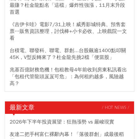
最賺？杜金龍點名「這檔」爆炸性強漲，11月末升段
首選
《吉伊卡哇》電影7/31上映！威秀影城特典、預售套
票…販售資訊整理，討伐棒+小卡必收、上映戲院一文
看
台積電、聯發科、聯電、群創...台股飆逾1400點叩關
45K，V型反轉來了？杜金龍先挑2檔「便當股」
兆基百億財務危機！包租教母4年前收到房東私訊看出
「包租代管龍頭岌岌可危」：為何租約越多，風險越
高？
最新文章
/ HOT NEWS /
2026年下半年投資展望：狂熱漲勢 vs 嚴峻現實
友達二把手柯富仁裸辭內幕！「落後群創」成最後稻