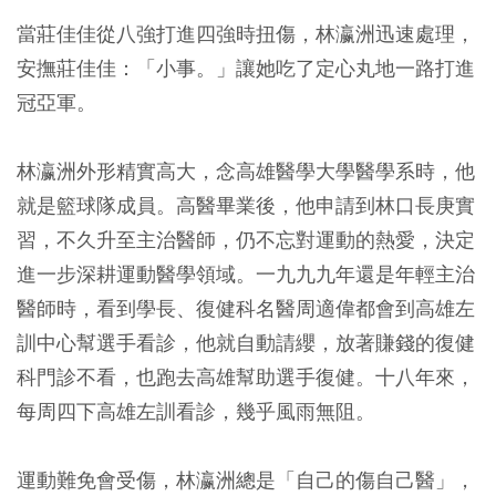
當莊佳佳從八強打進四強時扭傷，林瀛洲迅速處理，
安撫莊佳佳：「小事。」讓她吃了定心丸地一路打進
冠亞軍。
林瀛洲外形精實高大，念高雄醫學大學醫學系時，他
就是籃球隊成員。高醫畢業後，他申請到林口長庚實
習，不久升至主治醫師，仍不忘對運動的熱愛，決定
進一步深耕運動醫學領域。一九九九年還是年輕主治
醫師時，看到學長、復健科名醫周適偉都會到高雄左
訓中心幫選手看診，他就自動請纓，放著賺錢的復健
科門診不看，也跑去高雄幫助選手復健。十八年來，
每周四下高雄左訓看診，幾乎風雨無阻。
運動難免會受傷，林瀛洲總是「自己的傷自己醫」，