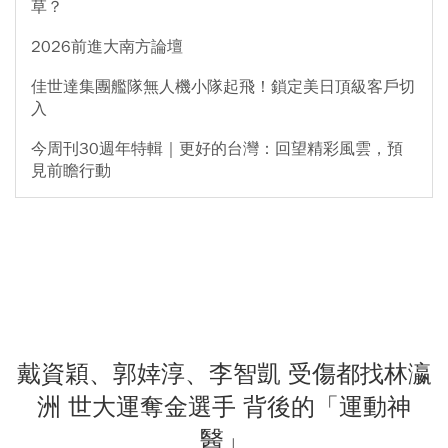
草？
2026前進大南方論壇
佳世達集團艦隊無人機小隊起飛！鎖定美日頂級客戶切
入
今周刊30週年特輯｜更好的台灣：回望精彩風雲，預
見前瞻行動
戴資穎、郭婞淳、李智凱 受傷都找林瀛
洲 世大運奪金選手 背後的「運動神
醫」