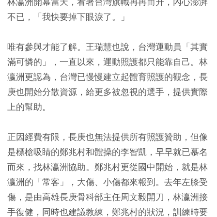
林瀛洲開幕當天，看著台灣旗幟冉冉而升，內心澎湃
不已，「我快要掉下眼淚了。」
唯有參與才能了解。王瑞慧也說，台灣運動員「其實
滿可憐的」，一直以來，運動照護都只能靠自己。林
瀛洲更認為，台灣已慢慢建立起體育照護的觀念，長
庚也開始分散資源，給更多被忽視的選手，提供實際
上的幫助。
正因經費有限，長庚也無法提供所有照護贊助，但像
是標槍吸睛的鄭兆村和體操的李智凱，早早就已慕名
而來，找林瀛洲協助。鄭兆村更從國中開始，就是林
瀛洲的「常客」，大傷、小傷都來報到。去年左膝受
傷，是由高雄長庚骨科部主任周文毅開刀，林瀛洲接
手復健，同時也建議教練，鄭兆村的狀況，訓練時要