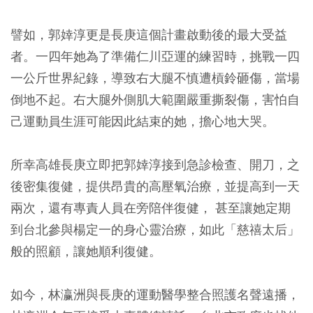
譬如，郭婞淳更是長庚這個計畫啟動後的最大受益
者。一四年她為了準備仁川亞運的練習時，挑戰一四
一公斤世界紀錄，導致右大腿不慎遭槓鈴砸傷，當場
倒地不起。右大腿外側肌大範圍嚴重撕裂傷，害怕自
己運動員生涯可能因此結束的她，擔心地大哭。
所幸高雄長庚立即把郭婞淳接到急診檢查、開刀，之
後密集復健，提供昂貴的高壓氧治療，並提高到一天
兩次，還有專責人員在旁陪伴復健， 甚至讓她定期
到台北參與楊定一的身心靈治療，如此「慈禧太后」
般的照顧，讓她順利復健。
如今，林瀛洲與長庚的運動醫學整合照護名聲遠播，