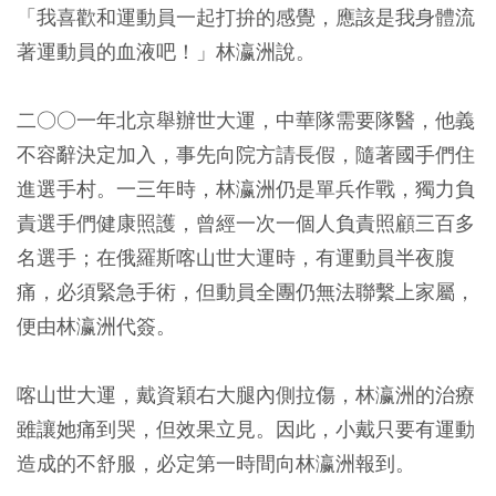
「我喜歡和運動員一起打拚的感覺，應該是我身體流
著運動員的血液吧！」林瀛洲說。
二○○一年北京舉辦世大運，中華隊需要隊醫，他義
不容辭決定加入，事先向院方請長假，隨著國手們住
進選手村。一三年時，林瀛洲仍是單兵作戰，獨力負
責選手們健康照護，曾經一次一個人負責照顧三百多
名選手；在俄羅斯喀山世大運時，有運動員半夜腹
痛，必須緊急手術，但動員全團仍無法聯繫上家屬，
便由林瀛洲代簽。
喀山世大運，戴資穎右大腿內側拉傷，林瀛洲的治療
雖讓她痛到哭，但效果立見。因此，小戴只要有運動
造成的不舒服，必定第一時間向林瀛洲報到。