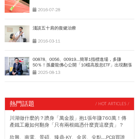
2016-07-28
淺談五十肩的復健治療
2016-03-11
00878、0056、00919...簡單1指標進場，多賺
50％！孫慶龍佛心公開「10檔高股息ETF」出現翻漲
訊號
2025-08-13
熱門話題
/ HOT ARTICLES /
川湖做什麼的？躋身「萬金股」抱1張年賺760萬！傳
產鐵工廠如何翻身「只有兩根鐵憑什麼賣這麼貴」？
欣興、南電、景碩、臻鼎-KY、金居、尖點...PCB買誰