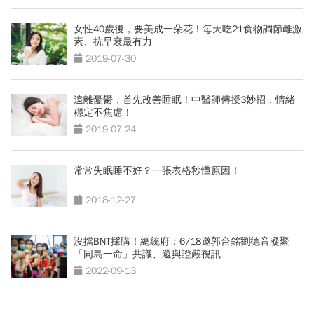
女性40歲後，要美成一朵花！每天吃21食物調節雌激
素、抗早衰最有力
2019-07-30
遠離憂鬱，首先改善睡眠！中醫師傳授3妙招，情緒
穩定不焦慮！
2019-07-24
常常失眠睡不好？一張表格秒懂原因！
2018-12-27
沒擋BNT採購！總統府：6/18邀郭台銘劉德音凝聚
「同島一命」共識、還與證嚴視訊
2022-09-13