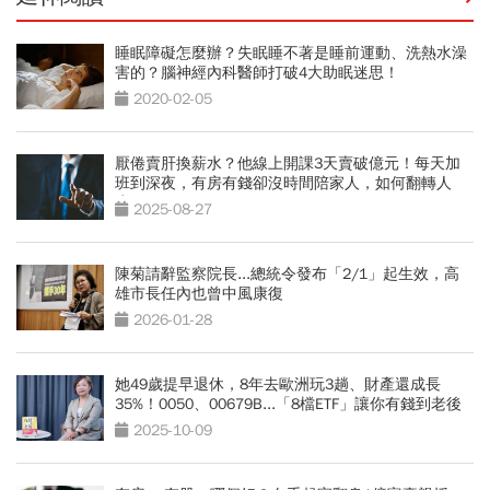
睡眠障礙怎麼辦？失眠睡不著是睡前運動、洗熱水澡
害的？腦神經內科醫師打破4大助眠迷思！
2020-02-05
厭倦賣肝換薪水？他線上開課3天賣破億元！每天加
班到深夜，有房有錢卻沒時間陪家人，如何翻轉人
生？
2025-08-27
陳菊請辭監察院長...總統令發布「2/1」起生效，高
雄市長任內也曾中風康復
2026-01-28
她49歲提早退休，8年去歐洲玩3趟、財產還成長
35%！0050、00679B...「8檔ETF」讓你有錢到老後
2025-10-09