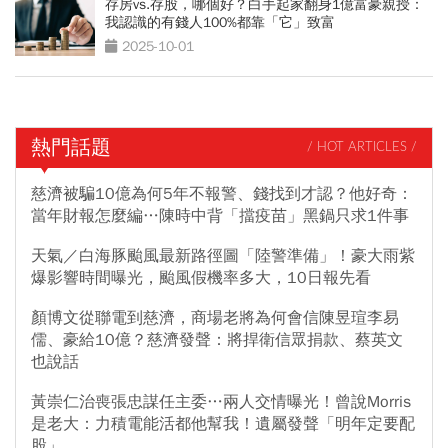
存房vs.存股，哪個好？白手起家翻身1億富豪親授：
我認識的有錢人100%都靠「它」致富
2025-10-01
熱門話題
/ HOT ARTICLES /
慈濟被騙10億為何5年不報警、錢找到才認？他好奇：
當年財報怎麼編…陳時中背「擋疫苗」黑鍋只求1件事
天氣／白海豚颱風最新路徑圖「陸警準備」！豪大雨紫
爆影響時間曝光，颱風假機率多大，10日報先看
顏博文從聯電到慈濟，商場老將為何會信陳昱瑄李易
儒、豪給10億？慈濟發聲：將捍衛信眾捐款、蔡英文
也說話
黃崇仁治喪張忠謀任主委…兩人交情曝光！曾說Morris
是老大：力積電能活都他幫我！遺屬發聲「明年定要配
股」