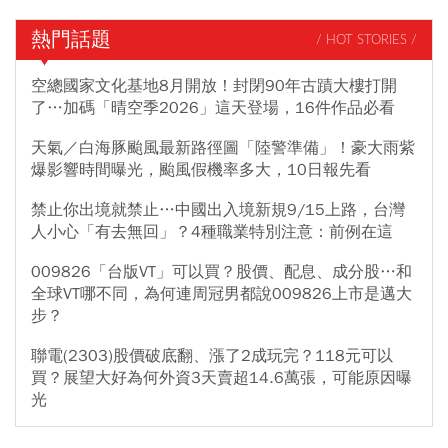
熱門話題
/ HOT STORIES /
空總國家文化基地8月開放！封閉90年古蹟大樓打開
了…加碼「晴空季2026」這天登場，16件作品必看
天氣／白海豚颱風最新路徑圖「陸警準備」！豪大雨紫
爆影響時間曝光，颱風假機率多大，10日報先看
禁止你出境就禁止…中國出入境新規9/15上路，台灣
人小心「有去無回」？4種職業特別注意：前例在這
009826「台版VT」可以買？股價、配息、成分股…和
全球VT哪不同，為何連周冠男都說009826上市是邁大
步？
聯電(2303)股價破底翻、漲了2成玩完？118元可以
買？展望大好為何外資3天賣超14.6萬張，可能原因曝
光