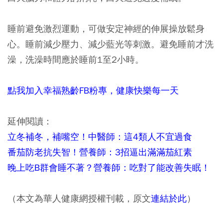
睡前避免激烈運動，可做安定神經的伸展操放鬆身
心。睡前減少壓力、減少藍光等刺激。避免睡前才洗
澡，洗澡時間應於睡前1至2小時。
點我加入幸福熟齡FB粉專，健康快樂每一天
延伸閱讀：
立冬補冬，補嘴空！中醫師：這4類人不宜過食
番茄防老抗失智！營養師：3招逼出滿滿茄紅素
晚上吃B群會睡不著？營養師：吃對了能改善失眠！
（本文為華人健康網授權刊載，原文
連結於此
）