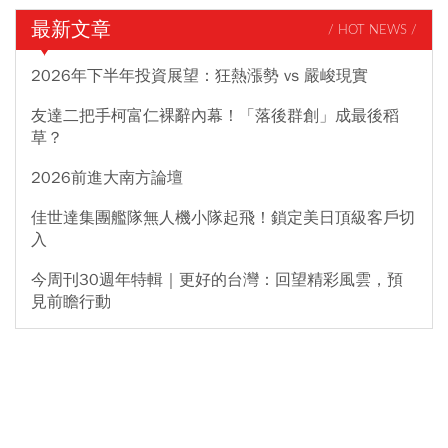
最新文章
/ HOT NEWS /
2026年下半年投資展望：狂熱漲勢 vs 嚴峻現實
友達二把手柯富仁裸辭內幕！「落後群創」成最後稻
草？
2026前進大南方論壇
佳世達集團艦隊無人機小隊起飛！鎖定美日頂級客戶切
入
今周刊30週年特輯｜更好的台灣：回望精彩風雲，預
見前瞻行動