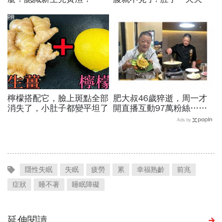
小！
PR
檸檬搭配它，臉上斑點全部
肥大叔46歲猝逝，周一才
消失了，小肚子都變平坦了
開直播互動97萬粉絲…常
連續工作17小時，死因和
Ads by
爆瘦有關？體重異常減輕9
警訊
隱性失眠
失眠
疲勞
累
幸福熟齡
前兆
症狀
睡不著
睡眠障礙
延伸閱讀