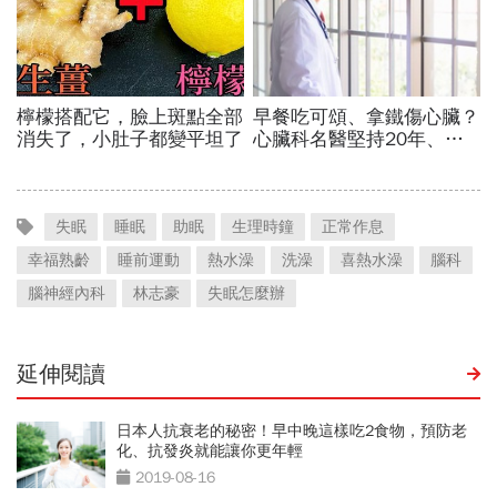
失眠
睡眠
助眠
生理時鐘
正常作息
幸福熟齡
睡前運動
熱水澡
洗澡
喜熱水澡
腦科
腦神經內科
林志豪
失眠怎麼辦
延伸閱讀
日本人抗衰老的秘密！早中晚這樣吃2食物，預防老
化、抗發炎就能讓你更年輕
2019-08-16