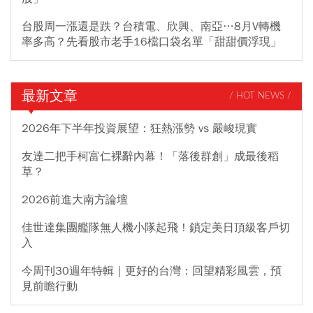
台股周一漲還是跌？台積電、欣興、南亞…8月V轉機
率多高？先看股市老手16檔口袋名單「甜甜價浮現」
最新文章
/ HOT NEWS /
2026年下半年投資展望：狂熱漲勢 vs 嚴峻現實
友達二把手柯富仁裸辭內幕！「落後群創」成最後稻
草？
2026前進大南方論壇
佳世達集團艦隊無人機小隊起飛！鎖定美日頂級客戶切
入
今周刊30週年特輯｜更好的台灣：回望精彩風雲，預
見前瞻行動