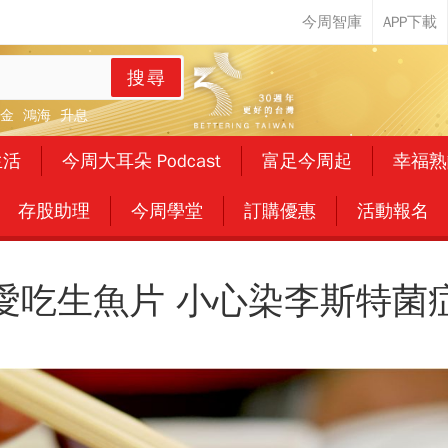
搜尋
金
鴻海
升息
生活
今周大耳朵 Podcast
富足今周起
幸福熟
存股助理
今周學堂
訂購優惠
活動報名
愛吃生魚片 小心染李斯特菌