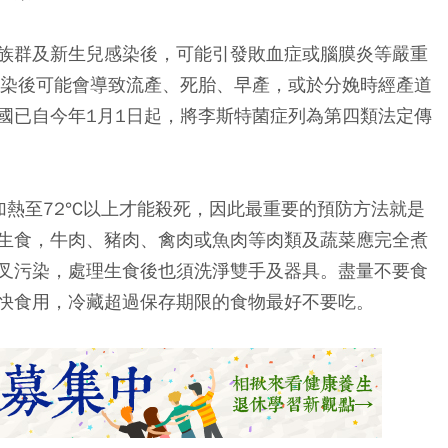
族群及新生兒感染後，可能引發敗血症或腦膜炎等嚴重
感染後可能會導致流產、死胎、早產，或於分娩時經產道
國已自今年1月1日起，將李斯特菌症列為第四類法定傳
加熱至72°C以上才能殺死，因此最重要的預防方法就是
生食，牛肉、豬肉、禽肉或魚肉等肉類及蔬菜應完全煮
叉污染，處理生食後也須洗淨雙手及器具。盡量不要食
快食用，冷藏超過保存期限的食物最好不要吃。