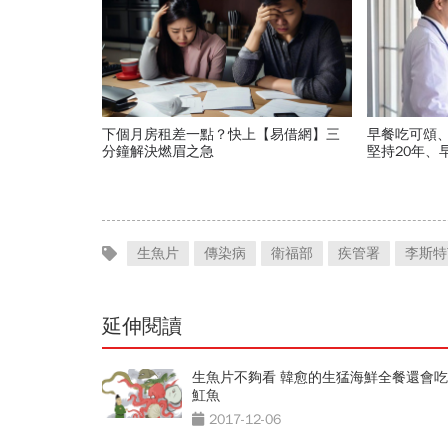
下個月房租差一點？快上【易借網】三
早餐吃可頌
分鐘解決燃眉之急
堅持20年、
喝咖啡前先
生魚片
傳染病
衛福部
疾管署
李斯特
延伸閱讀
生魚片不夠看 韓愈的生猛海鮮全餐還會
魟魚
2017-12-06