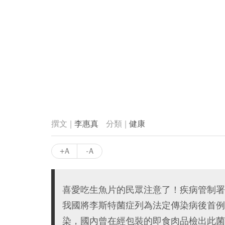
李惠真
健康
+A
-A
喜愛吃生魚片的民眾注意了！疾病管制署
我國將李斯特菌症列為法定傳染病後首例
染，國內曾在經包裝的即食肉品檢出此菌