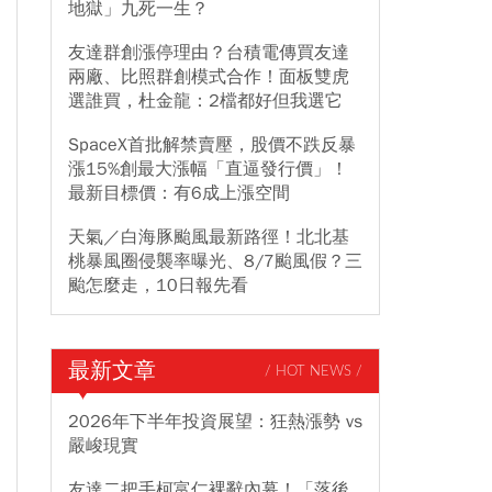
地獄」九死一生？
友達群創漲停理由？台積電傳買友達
兩廠、比照群創模式合作！面板雙虎
選誰買，杜金龍：2檔都好但我選它
SpaceX首批解禁賣壓，股價不跌反暴
漲15%創最大漲幅「直逼發行價」！
最新目標價：有6成上漲空間
天氣／白海豚颱風最新路徑！北北基
桃暴風圈侵襲率曝光、8/7颱風假？三
颱怎麼走，10日報先看
最新文章
/ HOT NEWS /
2026年下半年投資展望：狂熱漲勢 vs
嚴峻現實
友達二把手柯富仁裸辭內幕！「落後