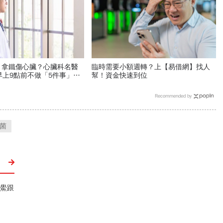
、拿鐵傷心臟？心臟科名醫
臨時需要小額週轉？上【易借網】找人
早上9點前不做「5件事」：
幫！資金快速到位
喝「這1杯」更護心
Recommended by
菌
吃鱟跟