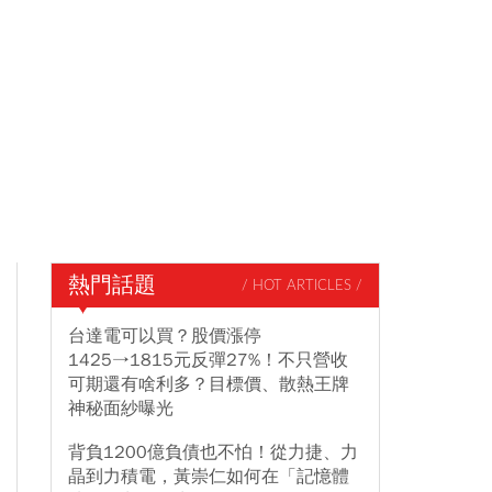
熱門話題
/ HOT ARTICLES /
台達電可以買？股價漲停
1425→1815元反彈27%！不只營收
可期還有啥利多？目標價、散熱王牌
神秘面紗曝光
背負1200億負債也不怕！從力捷、力
晶到力積電，黃崇仁如何在「記憶體