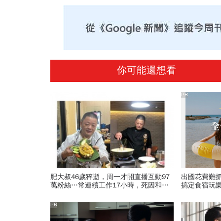
你可能還想看
PR
肥大叔46歲猝逝，周一才開直播互動97
出國花費難
萬粉絲…常連續工作17小時，死因和爆
搞定食宿玩
瘦有關？體重異常減輕9警訊
PR