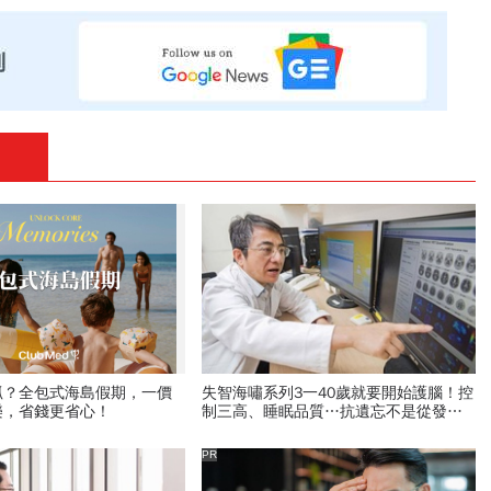
抓？全包式海島假期，一價
失智海嘯系列3一40歲就要開始護腦！控
樂，省錢更省心！
制三高、睡眠品質…抗遺忘不是從發病
當天算起
PR