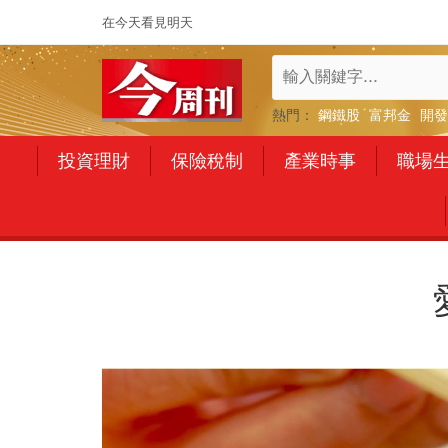
在今天看見明天
熱門：
鋼鐵股
富邦金
開發
投資理財
保險稅制
產業時事
職場