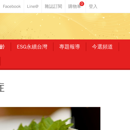
0
齡
ESG永續台灣
專題報導
今選頻道
症