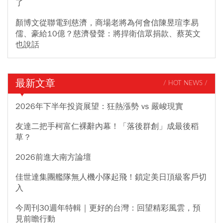
了
顏博文從聯電到慈濟，商場老將為何會信陳昱瑄李易
儒、豪給10億？慈濟發聲：將捍衛信眾捐款、蔡英文
也說話
最新文章
/ HOT NEWS /
2026年下半年投資展望：狂熱漲勢 vs 嚴峻現實
友達二把手柯富仁裸辭內幕！「落後群創」成最後稻
草？
2026前進大南方論壇
佳世達集團艦隊無人機小隊起飛！鎖定美日頂級客戶切
入
今周刊30週年特輯｜更好的台灣：回望精彩風雲，預
見前瞻行動