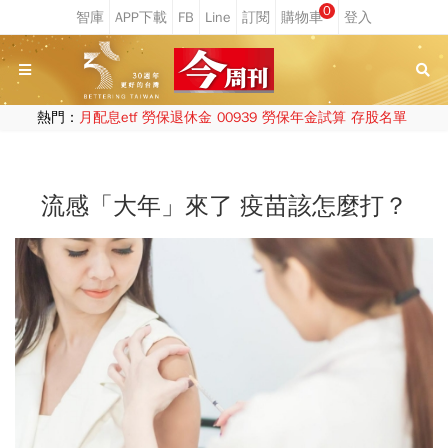
0
熱門：
月配息etf
勞保退休金
00939
勞保年金試算
存股名單
流感「大年」來了 疫苗該怎麼打？