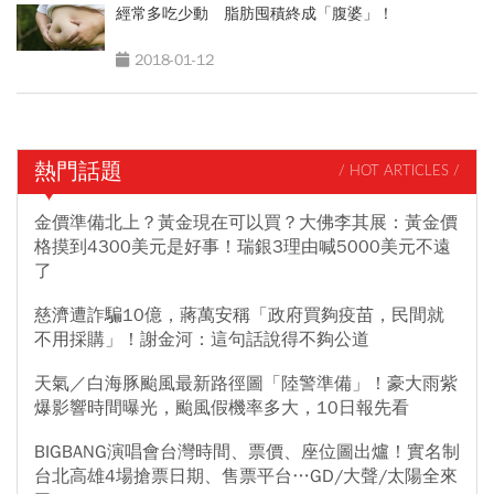
經常多吃少動 脂肪囤積終成「腹婆」！
2018-01-12
熱門話題
/ HOT ARTICLES /
金價準備北上？黃金現在可以買？大佛李其展：黃金價
格摸到4300美元是好事！瑞銀3理由喊5000美元不遠
了
慈濟遭詐騙10億，蔣萬安稱「政府買夠疫苗，民間就
不用採購」！謝金河：這句話說得不夠公道
天氣／白海豚颱風最新路徑圖「陸警準備」！豪大雨紫
爆影響時間曝光，颱風假機率多大，10日報先看
BIGBANG演唱會台灣時間、票價、座位圖出爐！實名制
台北高雄4場搶票日期、售票平台…GD/大聲/太陽全來