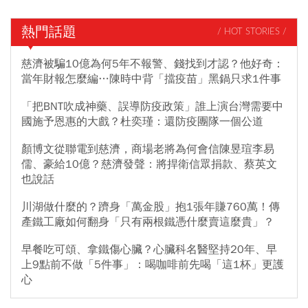
熱門話題
/ HOT STORIES /
慈濟被騙10億為何5年不報警、錢找到才認？他好奇：
當年財報怎麼編…陳時中背「擋疫苗」黑鍋只求1件事
「把BNT吹成神藥、誤導防疫政策」誰上演台灣需要中
國施予恩惠的大戲？杜奕瑾：還防疫團隊一個公道
顏博文從聯電到慈濟，商場老將為何會信陳昱瑄李易
儒、豪給10億？慈濟發聲：將捍衛信眾捐款、蔡英文
也說話
川湖做什麼的？躋身「萬金股」抱1張年賺760萬！傳
產鐵工廠如何翻身「只有兩根鐵憑什麼賣這麼貴」？
早餐吃可頌、拿鐵傷心臟？心臟科名醫堅持20年、早
上9點前不做「5件事」：喝咖啡前先喝「這1杯」更護
心