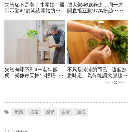
失智症不是老了才開始！醫
肥大叔46歲猝逝，周一才
師示警40歲就該開始防失
開直播互動97萬粉絲…常
智，做好14件事可望預防
連續工作17小時，死因和
45％風險
爆瘦有關？體重異常減輕9
警訊
失智海嘯系列4一老年孤
不只是涼涼的而已...這個熟
獨，就像每天抽15根菸...
悉味道，為何能讓大腦越聞
掌握調控黃金期，14項因
越靈光？醫師：每天幾分
Ads by
子控制好就可預防或延緩
鐘，還能抗老防蛀牙
流感
疫苗
感冒
自費
重症