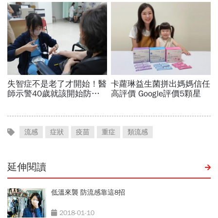
流感
症狀
疫苗
重症
類流感
延伸閱讀
低溫來襲 防流感靠這8招
2018-01-10