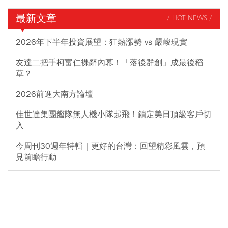
最新文章
/ HOT NEWS /
2026年下半年投資展望：狂熱漲勢 vs 嚴峻現實
友達二把手柯富仁裸辭內幕！「落後群創」成最後稻
草？
2026前進大南方論壇
佳世達集團艦隊無人機小隊起飛！鎖定美日頂級客戶切
入
今周刊30週年特輯｜更好的台灣：回望精彩風雲，預
見前瞻行動