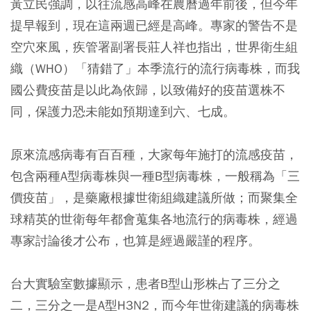
黃立民強調，以往流感高峰在農曆過年前後，但今年
提早報到，現在這兩週已經是高峰。專家的警告不是
空穴來風，疾管署副署長莊人祥也指出，世界衛生組
織（WHO）「猜錯了」本季流行的流行病毒株，而我
國公費疫苗是以此為依歸，以致備好的疫苗選株不
同，保護力恐未能如預期達到六、七成。
原來流感病毒有百百種，大家每年施打的流感疫苗，
包含兩種A型病毒株與一種B型病毒株，一般稱為「三
價疫苗」，是藥廠根據世衛組織建議所做；而聚集全
球精英的世衛每年都會蒐集各地流行的病毒株，經過
專家討論後才公布，也算是經過嚴謹的程序。
台大實驗室數據顯示，患者B型山形株占了三分之
二，三分之一是A型H3N2，而今年世衛建議的病毒株