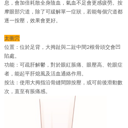
息，會加倍耗散全身陰血，氣血不足會更感疲勞。按
摩眼部穴道，除了可緩解單一症狀，若能每個穴道都
逐一按壓，效果會更好。
太衝穴
位置：
位於足背，大拇趾與二趾中間2根骨頭交會凹
陷處。
功能：
可疏肝解鬱，對於眼紅脹痛、眼壓高、乾眼症
者，能起平肝熄風及活血通絡作用。
按法：
使用大拇指沿骨縫間隙按壓，或可前後滑動數
次，直至有脹痛感。