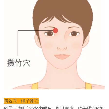
睛名穴、瞳子髎穴
位置：
睛明穴位於內眼角，即眼頭處，瞳子髎穴位於