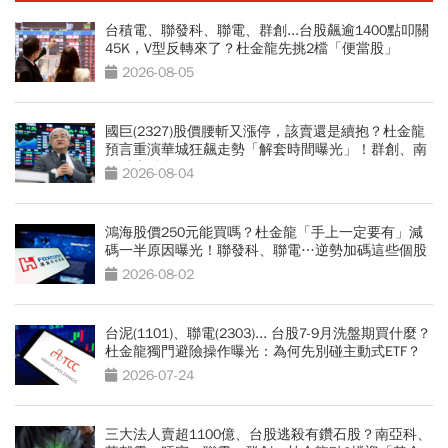
台積電、聯發科、聯電、群創...台股飆逾1400點叩關
45K，V型反轉來了？杜金龍先挑2檔「便當股」
2026-08-05
國巨(2327)股價腰斬又漲停，該賣還是續抱？杜金龍
預言重演華城狂飆走勢「解套時間曝光」！群創、南
亞科也點名
2026-08-04
鴻海股價250元能買嗎？杜金龍「手上一定要有」減
碼一半原因曝光！聯發科、聯電…逆勢加碼這些個股
2026-08-02
台泥(1101)、聯電(2303)... 台股7-9月洗盤期買什麼？
杜金龍獨門避險操作曝光：為何先別碰主動式ETF？
2026-07-24
三大法人賣超1100億、台股逃殺有鑽石股？南亞科、