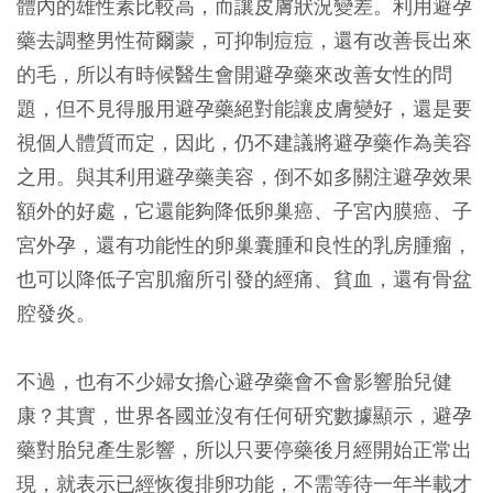
體內的雄性素比較高，而讓皮膚狀況變差。利用避孕
藥去調整男性荷爾蒙，可抑制痘痘，還有改善長出來
的毛，所以有時候醫生會開避孕藥來改善女性的問
題，但不見得服用避孕藥絕對能讓皮膚變好，還是要
視個人體質而定，因此，仍不建議將避孕藥作為美容
之用。與其利用避孕藥美容，倒不如多關注避孕效果
額外的好處，它還能夠降低卵巢癌、子宮內膜癌、子
宮外孕，還有功能性的卵巢囊腫和良性的乳房腫瘤，
也可以降低子宮肌瘤所引發的經痛、貧血，還有骨盆
腔發炎。
不過，也有不少婦女擔心避孕藥會不會影響胎兒健
康？其實，世界各國並沒有任何研究數據顯示，避孕
藥對胎兒產生影響，所以只要停藥後月經開始正常出
現，就表示已經恢復排卵功能，不需等待一年半載才