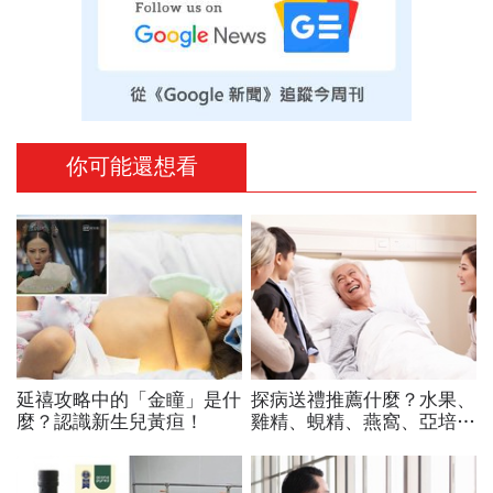
你可能還想看
延禧攻略中的「金瞳」是什
探病送禮推薦什麼？水果、
麼？認識新生兒黃疸！
雞精、蜆精、燕窩、亞培安
素...藥師盤點13大常見禮
物：這4種最萬用「什麼病
住院都合適」