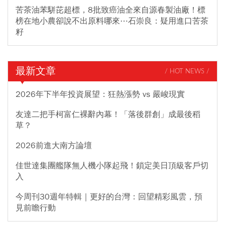
苦茶油苯駢芘超標，8批致癌油全來自源春製油廠！標
榜在地小農卻說不出原料哪來⋯石崇良：疑用進口苦茶
籽
最新文章
/ HOT NEWS /
2026年下半年投資展望：狂熱漲勢 vs 嚴峻現實
友達二把手柯富仁裸辭內幕！「落後群創」成最後稻
草？
2026前進大南方論壇
佳世達集團艦隊無人機小隊起飛！鎖定美日頂級客戶切
入
今周刊30週年特輯｜更好的台灣：回望精彩風雲，預
見前瞻行動