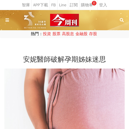
0
熱門：
投資
股票
高股息
金融股
存股
安妮醫師破解孕期姊妹迷思