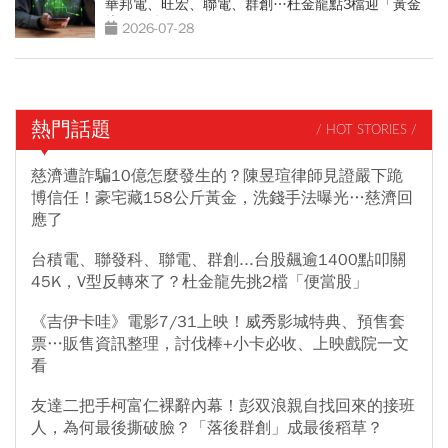
華邦電、旺宏、聯電、群創…杜金龍點3檔迎「黃金
坑」買點
2026-07-28
熱門話題
/ HOT STORIES /
慈濟遭詐騙10億怎麼發生的？陳昱瑄律師見證嚴下跪
博信任！豪宅藏158公斤黃金，洗錢手法曝光…慈濟回
應了
台積電、聯發科、聯電、群創...台股飆逾1400點叩關
45K，V型反轉來了？杜金龍先挑2檔「便當股」
《吉伊卡哇》電影7/31上映！威秀影城特典、預售套
票…販售資訊整理，討伐棒+小卡必收、上映戲院一文
看
友達二把手柯富仁裸辭內幕！彭双浪親自找回來的接班
人，為何最後撕破臉？「落後群創」成最後稻草？