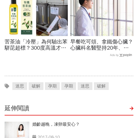
苦茶油「冷壓」為何驗出苯
早餐吃可頌、拿鐵傷心臟？
駢芘超標？300度高溫才大
心臟科名醫堅持20年、早
量形成，哪個環節出問題？
上9點前不做「5件事」：
Ads by
顏宗海籲這件事
喝咖啡前先喝「這1杯」更
護心
迷思
破解
孕期
孕期
迷思
破解
延伸閱讀
婚齡越晚，凍卵最安心？
2017-08-10