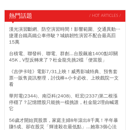
熱門話題
/ HOT ARTICLES /
漢光演習斷網、防空演習時間！影響範圍、交通異動…
捷運台鐵高鐵公車停駛？城鎮韌性演習不配合最高罰
15萬
台積電、聯發科、聯電、群創...台股飆逾1400點叩關
45K，V型反轉來了？杜金龍先挑2檔「便當股」
《吉伊卡哇》電影7/31上映！威秀影城特典、預售套
票…販售資訊整理，討伐棒+小卡必收、上映戲院一文
看
華邦電(2344)、南亞科(2408)、旺宏(2337)第二根漲
停穩了？記憶體股只能挑一檔挑誰，杜金龍2理由喊選
它
56歲才開始買股票，家庭主婦8年滾出8千萬！半年暴
賺5成、卻在股災「輝達殺在最低點」...她靠3個心法