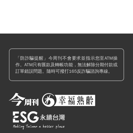
「防詐騙提醒」今周刊不會要求並指示您至ATM操
作。ATM只有匯款及轉帳功能，無法解除分期付款或
訂單錯誤問題。隨時可撥打165反詐騙諮詢專線。