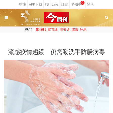
0
熱門：
鋼鐵股
富邦金
開發金
鴻海
升息
流感疫情趨緩 仍需勤洗手防腸病毒