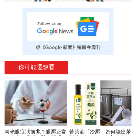
你可能還想看
青光眼症狀前兆？眼壓正常
苦茶油「冷壓」為何驗出苯