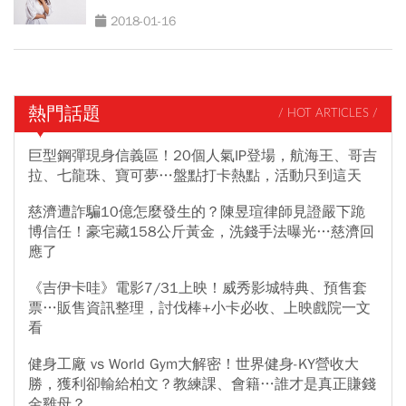
2018-01-16
熱門話題
/ HOT ARTICLES /
巨型鋼彈現身信義區！20個人氣IP登場，航海王、哥吉
拉、七龍珠、寶可夢…盤點打卡熱點，活動只到這天
慈濟遭詐騙10億怎麼發生的？陳昱瑄律師見證嚴下跪
博信任！豪宅藏158公斤黃金，洗錢手法曝光…慈濟回
應了
《吉伊卡哇》電影7/31上映！威秀影城特典、預售套
票…販售資訊整理，討伐棒+小卡必收、上映戲院一文
看
健身工廠 vs World Gym大解密！世界健身-KY營收大
勝，獲利卻輸給柏文？教練課、會籍…誰才是真正賺錢
金雞母？