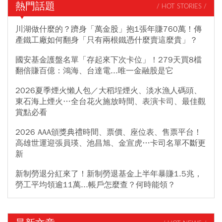
熱門話題
/ HOT STORIES /
川湖做什麼的？躋身「萬金股」抱1張年賺760萬！傳
產鐵工廠如何翻身「只有兩根鐵憑什麼賣這麼貴」？
國安基金護盤名單「存起來下次卡位」！279天買8檔
翻倍賺百億：鴻海、台達電...唯一金融股是它
2026夏季煙火懶人包／大稻埕煙火、淡水漁人碼頭、
東石海上煙火…全台花火施放時間、表演卡司、最佳觀
賞點必看
2026 AAA頒獎典禮時間、票價、座位表、售票平台！
高雄世運迎張員瑛、池昌旭、金宣虎…卡司名單不斷更
新
新制勞退分紅來了！新制勞退基金上半年暴賺1.5兆，
勞工平均領逾11萬...帳戶怎麼查？何時能領？