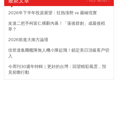
最新文章
/ HOT NEWS /
2026年下半年投資展望：狂熱漲勢 vs 嚴峻現實
友達二把手柯富仁裸辭內幕！「落後群創」成最後稻
草？
2026前進大南方論壇
佳世達集團艦隊無人機小隊起飛！鎖定美日頂級客戶切
入
今周刊30週年特輯｜更好的台灣：回望精彩風雲，預
見前瞻行動