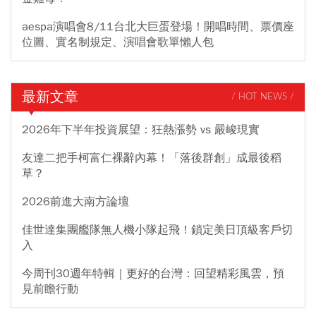
aespa演唱會8/11台北大巨蛋登場！開唱時間、票價座
位圖、實名制規定、演唱會歌單懶人包
最新文章
/ HOT NEWS /
2026年下半年投資展望：狂熱漲勢 vs 嚴峻現實
友達二把手柯富仁裸辭內幕！「落後群創」成最後稻
草？
2026前進大南方論壇
佳世達集團艦隊無人機小隊起飛！鎖定美日頂級客戶切
入
今周刊30週年特輯｜更好的台灣：回望精彩風雲，預
見前瞻行動