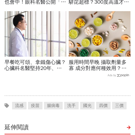
也會中！眼科名醫公開「護
駢芘超標？300度高溫才大
眼飲食＋自我檢測3步
量形成，哪個環節出問題？
驟」：三餐多吃「1類食
顏宗海籲這件事
物」護眼
早餐吃可頌、拿鐵傷心臟？
服用時間早晚 攝取劑量多
心臟科名醫堅持20年、早
寡 成分對應何種效用？
上9點前不做「5件事」：
專家也看花眼 保健品怎麼
Ads by
喝咖啡前先喝「這1杯」更
吃才對
護心
流感
疫苗
腸病毒
洗手
國光
四價
三價
延伸閱讀