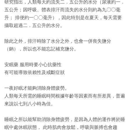
研究指出，人類每天約流失二．五公升的水分（尿液約一．
五公升；因呼吸、體表排汗而流失的水分則約為九○○毫
升； 排便約一○○毫升），因此特別是在夏天，每天需要
攝取超過二．五公升的水分。
除此之外，排汗時除了水分之外，也會一併喪失鹽分
（鈉），所以也不能忘記補充鹽分。
安眠藥 服用時要小心抗藥性
有可能導致依賴性及戒斷症狀
一夜好眠才能夠消除身體疲勞。
人類每天所需的睡眠時間根據年齡等因素而有所差異，普遍
來說以七到八小時為佳。
睡眠之所以能幫助消除身體疲勞，是因為人體的運作將於睡
眠中處休眠狀態， 此時肌肉會放鬆，呼吸與脈搏也會趨