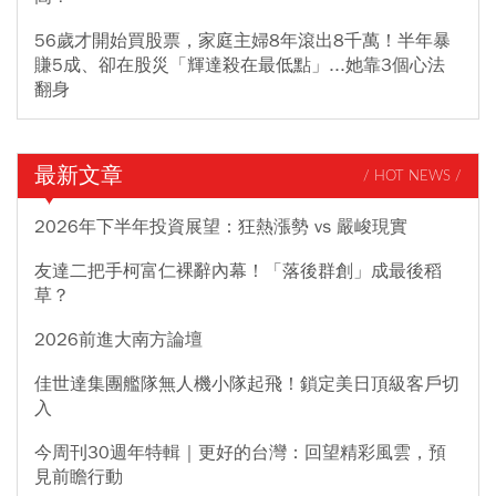
56歲才開始買股票，家庭主婦8年滾出8千萬！半年暴
賺5成、卻在股災「輝達殺在最低點」...她靠3個心法
翻身
最新文章
/ HOT NEWS /
2026年下半年投資展望：狂熱漲勢 vs 嚴峻現實
友達二把手柯富仁裸辭內幕！「落後群創」成最後稻
草？
2026前進大南方論壇
佳世達集團艦隊無人機小隊起飛！鎖定美日頂級客戶切
入
今周刊30週年特輯｜更好的台灣：回望精彩風雲，預
見前瞻行動