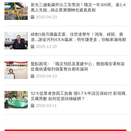
新光三越氣爆炸出工安黑洞！職災一年300死、逾1.4
萬人失能...揭企業層層轉包避責真相
2025-04-23
緯創1個月賺贏宏碁、佳世達整年！鴻海、緯穎、廣
達...謝金河列4大AI贏家：明年賺更多，但輸家滿地都
是
2025-12-20
盤點困境〉「職災預防及重建中心」難脫職安署框架
從傷病通報到個案整合都有漏洞
2025-04-23
52％從業者曾因工負傷 僅0.7％申請災保給付 影視職
災藏黑數 如何從源頭補破網？
2026-03-11