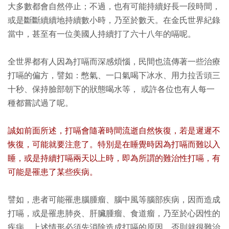
大多數都會自然停止；不過，也有可能持續好長一段時間，
或是斷斷續續地持續數小時，乃至於數天。在金氏世界紀錄
當中，甚至有一位美國人持續打了六十八年的嗝呢。
全世界都有人因為打嗝而深感煩惱，民間也流傳著一些治療
打嗝的偏方，譬如：憋氣、一口氣喝下冰水、用力拉舌頭三
十秒、保持臉部朝下的狀態喝水等， 或許各位也有人每一
種都嘗試過了呢。
誠如前面所述，打嗝會隨著時間流逝自然恢復，若是遲遲不
恢復，可能就要注意了。特別是在睡覺時因為打嗝而難以入
睡，或是持續打嗝兩天以上時，即為所謂的難治性打嗝，有
可能是罹患了某些疾病。
譬如，患者可能罹患腦腫瘤、腦中風等腦部疾病，因而造成
打嗝，或是罹患肺炎、肝臟腫瘤、食道瘤，乃至於心因性的
疾病。上述情形必須先消除造成打嗝的原因，否則就很難治