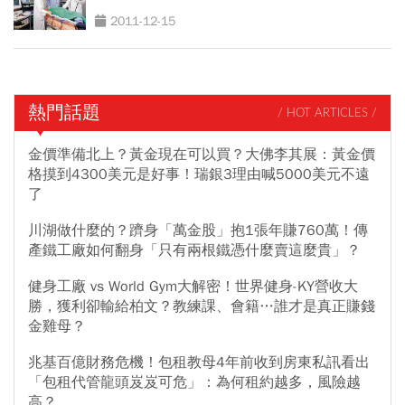
2011-12-15
熱門話題
/ HOT ARTICLES /
金價準備北上？黃金現在可以買？大佛李其展：黃金價
格摸到4300美元是好事！瑞銀3理由喊5000美元不遠
了
川湖做什麼的？躋身「萬金股」抱1張年賺760萬！傳
產鐵工廠如何翻身「只有兩根鐵憑什麼賣這麼貴」？
健身工廠 vs World Gym大解密！世界健身-KY營收大
勝，獲利卻輸給柏文？教練課、會籍…誰才是真正賺錢
金雞母？
兆基百億財務危機！包租教母4年前收到房東私訊看出
「包租代管龍頭岌岌可危」：為何租約越多，風險越
高？