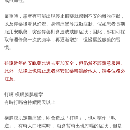
成依賴性。
嚴重時，患者有可能出現停止服藥就感到不安的離脫症狀，
以及停藥後看見幻覺、身體痙攣等戒斷症狀。假如患者長期
服用安眠藥，突然停藥則會造成戒斷症狀；因此，起初可採
取每週停藥一次的頻率，再逐漸增加，慢慢擺脫服藥的習
慣。
雖說近年的安眠藥比過去更加安全，但仍然不該隨意服用。
此外，法律上也禁止患者將安眠藥轉讓給他人，請各位務必
注意。
打嗝 橫膈膜肌痙攣
有時打嗝會持續兩天以上
橫膈膜肌定期痙攣，即會造成「打嗝」，也可稱作「呃
逆」。有時大口吃喝時， 就會暫時出現打嗝的症狀，但是