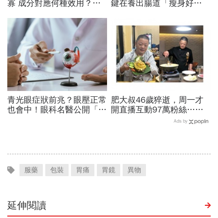
寡 成分對應何種效用？
鍵在養出腸道「瘦身好
專家也看花眼 保健品怎麼
菌」...醫教邊吃邊消脂的3
吃才對
種方法「燃脂率大提升」
青光眼症狀前兆？眼壓正常
肥大叔46歲猝逝，周一才
也會中！眼科名醫公開「護
開直播互動97萬粉絲…常
眼飲食＋自我檢測3步
連續工作17小時，死因和
Ads by
驟」：三餐多吃「1類食
爆瘦有關？體重異常減輕9
物」護眼
警訊
服藥
包裝
胃痛
胃鏡
異物
延伸閱讀