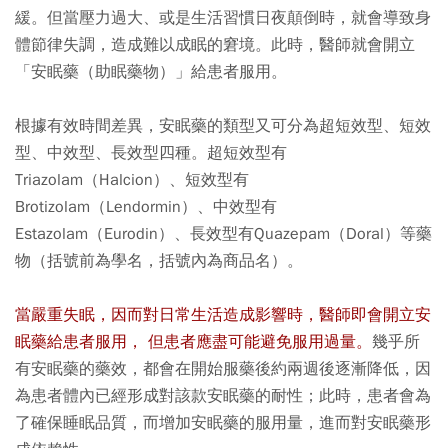
緩。但當壓力過大、或是生活習慣日夜顛倒時，就會導致身
體節律失調，造成難以成眠的窘境。此時，醫師就會開立
「安眠藥（助眠藥物）」給患者服用。
根據有效時間差異，安眠藥的類型又可分為超短效型、短效
型、中效型、長效型四種。超短效型有
Triazolam（Halcion）、短效型有
Brotizolam（Lendormin）、中效型有
Estazolam（Eurodin）、長效型有Quazepam（Doral）等藥
物（括號前為學名，括號內為商品名）。
當嚴重失眠，因而對日常生活造成影響時，醫師即會開立安
眠藥給患者服用， 但患者應盡可能避免服用過量。
幾乎所
有安眠藥的藥效，都會在開始服藥後約兩週後逐漸降低，因
為患者體內已經形成對該款安眠藥的耐性；此時，患者會為
了確保睡眠品質，而增加安眠藥的服用量，進而對安眠藥形