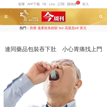
0
熱門：
房價
遺產稅免稅額
fed
高股息etf
美元
連同藥品包裝吞下肚 小心胃痛找上門