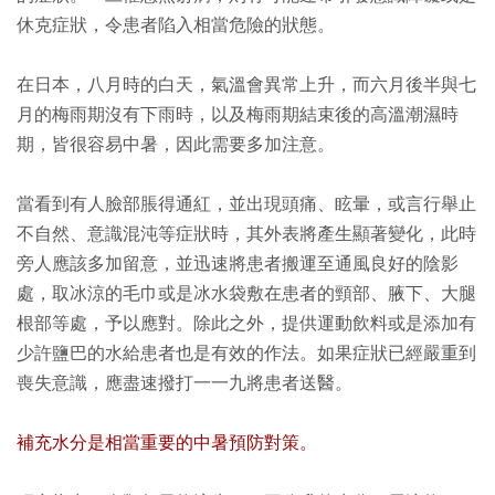
休克症狀，令患者陷入相當危險的狀態。
在日本，八月時的白天，氣溫會異常上升，而六月後半與七
月的梅雨期沒有下雨時，以及梅雨期結束後的高溫潮濕時
期，皆很容易中暑，因此需要多加注意。
當看到有人臉部脹得通紅，並出現頭痛、眩暈，或言行舉止
不自然、意識混沌等症狀時，其外表將產生顯著變化，此時
旁人應該多加留意，並迅速將患者搬運至通風良好的陰影
處，取冰涼的毛巾或是冰水袋敷在患者的頸部、腋下、大腿
根部等處，予以應對。除此之外，提供運動飲料或是添加有
少許鹽巴的水給患者也是有效的作法。如果症狀已經嚴重到
喪失意識，應盡速撥打一一九將患者送醫。
補充水分是相當重要的中暑預防對策。