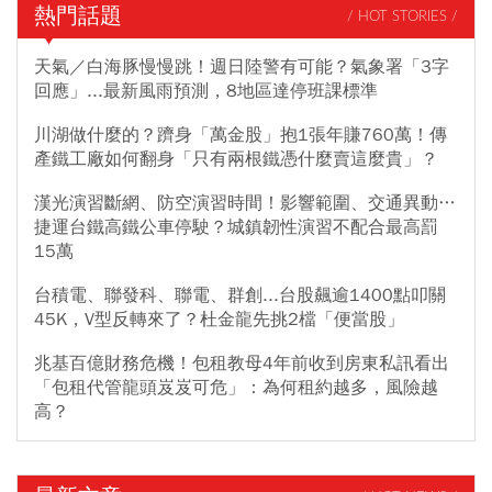
熱門話題
/ HOT STORIES /
天氣／白海豚慢慢跳！週日陸警有可能？氣象署「3字
回應」...最新風雨預測，8地區達停班課標準
川湖做什麼的？躋身「萬金股」抱1張年賺760萬！傳
產鐵工廠如何翻身「只有兩根鐵憑什麼賣這麼貴」？
漢光演習斷網、防空演習時間！影響範圍、交通異動…
捷運台鐵高鐵公車停駛？城鎮韌性演習不配合最高罰
15萬
台積電、聯發科、聯電、群創...台股飆逾1400點叩關
45K，V型反轉來了？杜金龍先挑2檔「便當股」
兆基百億財務危機！包租教母4年前收到房東私訊看出
「包租代管龍頭岌岌可危」：為何租約越多，風險越
高？