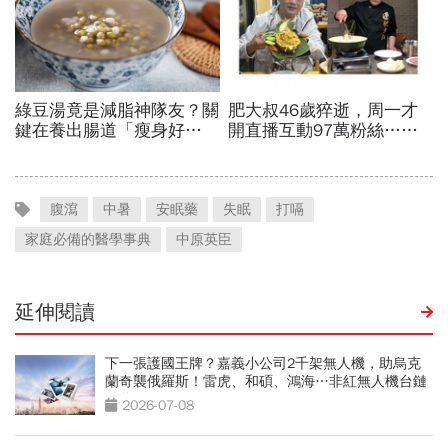
腹瀉
中暑
安眠藥
失眠
打嗝
家庭必備的醫學事典
中原英臣
延伸閱讀
下一張護國王牌？嘉義小公司2千架無人機，助烏克
蘭奇襲俄羅斯！雷虎、和碩、鴻海…非紅無人機台鏈
點將
2026-07-08