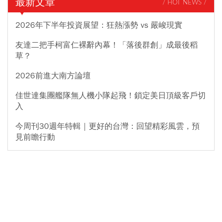
最新文章
/ HOT NEWS /
2026年下半年投資展望：狂熱漲勢 vs 嚴峻現實
友達二把手柯富仁裸辭內幕！「落後群創」成最後稻
草？
2026前進大南方論壇
佳世達集團艦隊無人機小隊起飛！鎖定美日頂級客戶切
入
今周刊30週年特輯｜更好的台灣：回望精彩風雲，預
見前瞻行動