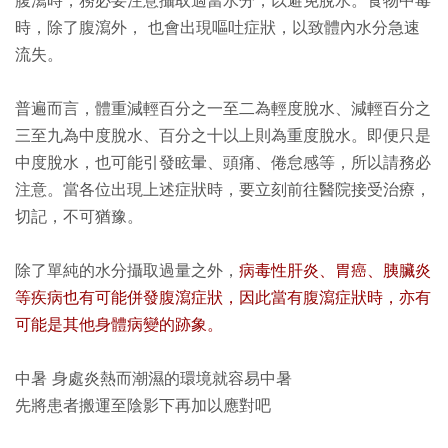
腹瀉時，務必要注意攝取適當水分，以避免脫水。食物中毒
時，除了腹瀉外， 也會出現嘔吐症狀，以致體內水分急速
流失。
普遍而言，體重減輕百分之一至二為輕度脫水、減輕百分之
三至九為中度脫水、百分之十以上則為重度脫水。即便只是
中度脫水，也可能引發眩暈、頭痛、倦怠感等，所以請務必
注意。當各位出現上述症狀時，要立刻前往醫院接受治療，
切記，不可猶豫。
除了單純的水分攝取過量之外，
病毒性肝炎、胃癌、胰臟炎
等疾病也有可能併發腹瀉症狀，因此當有腹瀉症狀時，亦有
可能是其他身體病變的跡象。
中暑 身處炎熱而潮濕的環境就容易中暑
先將患者搬運至陰影下再加以應對吧