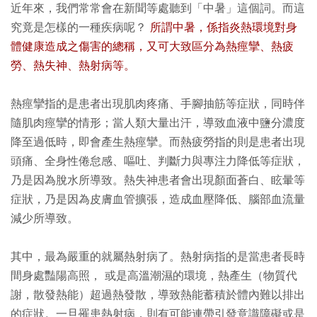
近年來，我們常常會在新聞等處聽到「中暑」這個詞。而這
究竟是怎樣的一種疾病呢？
所謂中暑，係指炎熱環境對身
體健康造成之傷害的總稱，又可大致區分為熱痙攣、熱疲
勞、熱失神、熱射病等。
熱痙攣指的是患者出現肌肉疼痛、手腳抽筋等症狀，同時伴
隨肌肉痙攣的情形；當人類大量出汗，導致血液中鹽分濃度
降至過低時，即會產生熱痙攣。而熱疲勞指的則是患者出現
頭痛、全身性倦怠感、嘔吐、判斷力與專注力降低等症狀，
乃是因為脫水所導致。熱失神患者會出現顏面蒼白、眩暈等
症狀，乃是因為皮膚血管擴張，造成血壓降低、腦部血流量
減少所導致。
其中，最為嚴重的就屬熱射病了。熱射病指的是當患者長時
間身處豔陽高照， 或是高溫潮濕的環境，熱產生（物質代
謝，散發熱能）超過熱發散，導致熱能蓄積於體內難以排出
的症狀。一旦罹患熱射病，則有可能連帶引發意識障礙或是