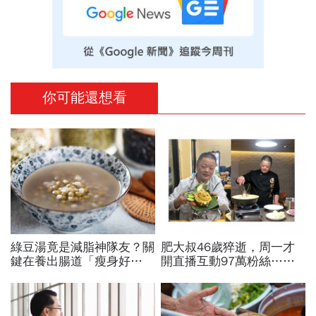
你可能還想看
綠豆湯竟是減脂神隊友？關
肥大叔46歲猝逝，周一才
鍵在養出腸道「瘦身好
開直播互動97萬粉絲…常
菌」...醫教邊吃邊消脂的3
連續工作17小時，死因和
種方法「燃脂率大提升」
爆瘦有關？體重異常減輕9
警訊