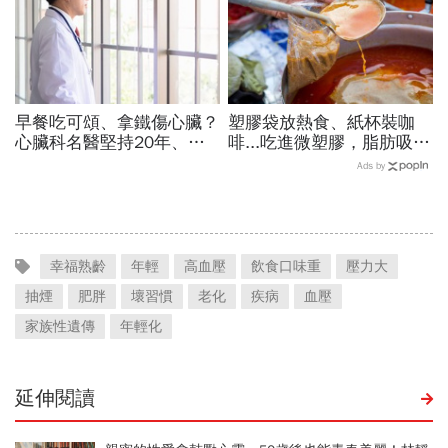
早餐吃可頌、拿鐵傷心臟？
塑膠袋放熱食、紙杯裝咖
心臟科名醫堅持20年、早
啡...吃進微塑膠，脂肪吸收
上9點前不做「5件事」：
暴增145%！減重醫師只做
Ads by
喝咖啡前先喝「這1杯」更
4件事，驚見「腰圍小一
護心
圈」
幸福熟齡
年輕
高血壓
飲食口味重
壓力大
抽煙
肥胖
壞習慣
老化
疾病
血壓
家族性遺傳
年輕化
延伸閱讀