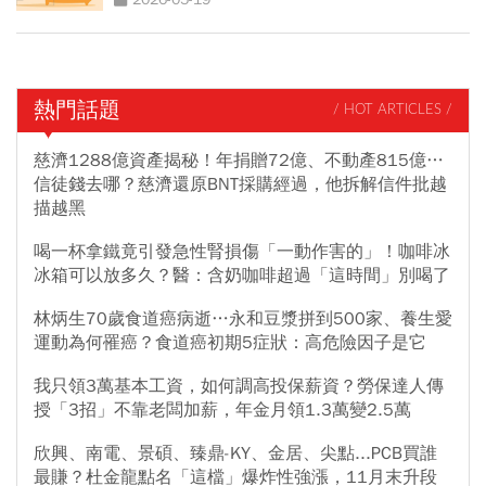
熱門話題
/ HOT ARTICLES /
慈濟1288億資產揭秘！年捐贈72億、不動產815億…
信徒錢去哪？慈濟還原BNT採購經過，他拆解信件批越
描越黑
喝一杯拿鐵竟引發急性腎損傷「一動作害的」！咖啡冰
冰箱可以放多久？醫：含奶咖啡超過「這時間」別喝了
林炳生70歲食道癌病逝…永和豆漿拼到500家、養生愛
運動為何罹癌？食道癌初期5症狀：高危險因子是它
我只領3萬基本工資，如何調高投保薪資？勞保達人傳
授「3招」不靠老闆加薪，年金月領1.3萬變2.5萬
欣興、南電、景碩、臻鼎-KY、金居、尖點...PCB買誰
最賺？杜金龍點名「這檔」爆炸性強漲，11月末升段