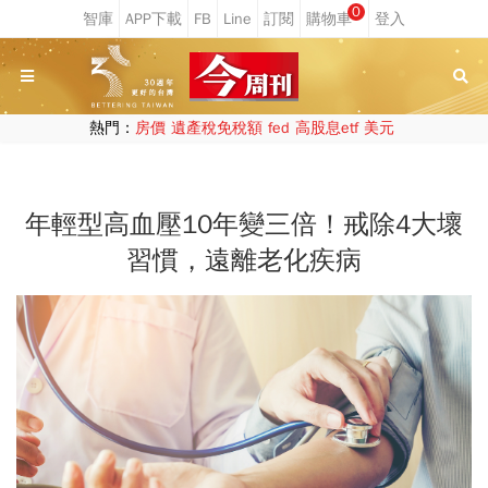
0
熱門：
房價
遺產稅免稅額
fed
高股息etf
美元
年輕型高血壓10年變三倍！戒除4大壞
習慣，遠離老化疾病