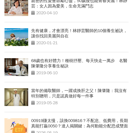
親密的性愛會鼓勵心靈，50歲後也能青春美麗！林靜
芸：女人因為愛美，生命充滿鬥志
2020-04-10
先有健康，才會漂亮！林靜芸醫師的10個養生祕訣，
讓你找回美麗與自在
2020-01-21
68歲也有好體力！種樹抒壓、每天快走一萬步 名醫
陳肇隆分享養生秘訣
2019-06-10
當年的備取醫師，一躍成換肝之父！陳肇隆：我沒有
特別聰明，只是認真做好每一件事
2019-05-28
00919賺太慢，該換009816？不配息、低費用，長期
真能打贏0050？達人揭關鍵：為何動能分配恐成雙面
刃
2026-05-19