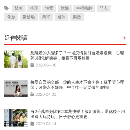
醫美
整形
性愛
婚姻
幸福熟齡
鬥志
化妝
斷捨離
簡單
退休
樂活
延伸閱讀
想離婚的人變多了？一場疫情竟引發婚姻危機 心理
師6招化解衝突，相看不再兩相厭
2020-04-08
接受自己的全部，你的人生才不會卡住！蘇予昕心理
師：改變永不嫌晚，中年後一定要做的3件事
2020-04-01
有2千萬未必比有200萬快樂！薇姐張郎：退休後不用
出國大玩特玩，日子舒心更重要
2020-03-14