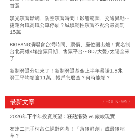
首選
漢光演習斷網、防空演習時間！影響範圍、交通異動…
捷運台鐵高鐵公車停駛？城鎮韌性演習不配合最高罰
15萬
BIGBANG演唱會台灣時間、票價、座位圖出爐！實名制
台北高雄4場搶票日期、售票平台…GD/大聲/太陽全來
了
新制勞退分紅來了！新制勞退基金上半年暴賺1.5兆，
勞工平均領逾11萬...帳戶怎麼查？何時能領？
最新文章
/ HOT NEWS /
2026年下半年投資展望：狂熱漲勢 vs 嚴峻現實
友達二把手柯富仁裸辭內幕！「落後群創」成最後稻
草？