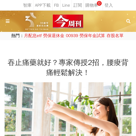
0
熱門：
月配息etf
勞保退休金
00939
勞保年金試算
存股名單
吞止痛藥就好？專家傳授2招，腰痠背
痛輕鬆解決！