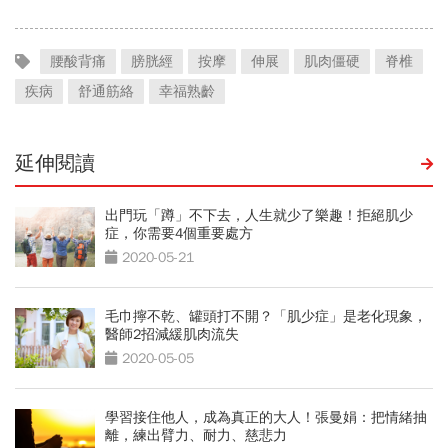
腰酸背痛
膀胱經
按摩
伸展
肌肉僵硬
脊椎
疾病
舒通筋絡
幸福熟齡
延伸閱讀
出門玩「蹲」不下去，人生就少了樂趣！拒絕肌少
症，你需要4個重要處方
2020-05-21
毛巾擰不乾、罐頭打不開？「肌少症」是老化現象，
醫師2招減緩肌肉流失
2020-05-05
學習接住他人，成為真正的大人！張曼娟：把情緒抽
離，練出臂力、耐力、慈悲力