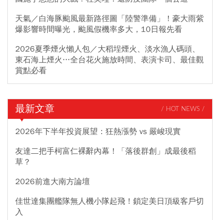
天氣／白海豚颱風最新路徑圖「陸警準備」！豪大雨紫
爆影響時間曝光，颱風假機率多大，10日報先看
2026夏季煙火懶人包／大稻埕煙火、淡水漁人碼頭、
東石海上煙火…全台花火施放時間、表演卡司、最佳觀
賞點必看
最新文章
/ HOT NEWS /
2026年下半年投資展望：狂熱漲勢 vs 嚴峻現實
友達二把手柯富仁裸辭內幕！「落後群創」成最後稻
草？
2026前進大南方論壇
佳世達集團艦隊無人機小隊起飛！鎖定美日頂級客戶切
入