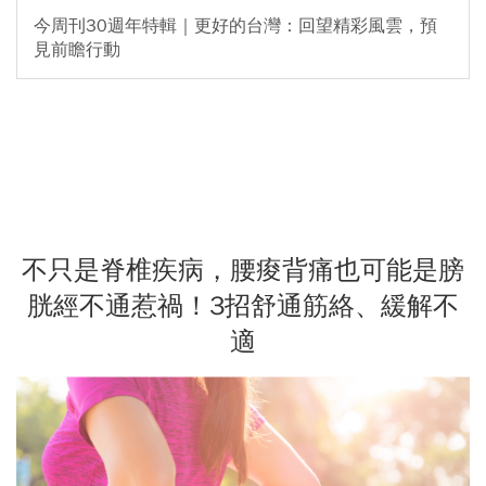
今周刊30週年特輯｜更好的台灣：回望精彩風雲，預
見前瞻行動
不只是脊椎疾病，腰痠背痛也可能是膀
胱經不通惹禍！3招舒通筋絡、緩解不
適