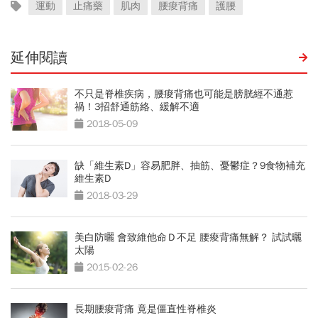
運動
止痛藥
肌肉
腰痠背痛
護腰
延伸閱讀
不只是脊椎疾病，腰痠背痛也可能是膀胱經不通惹
禍！3招舒通筋絡、緩解不適
2018-05-09
缺「維生素D」容易肥胖、抽筋、憂鬱症？9食物補充
維生素D
2018-03-29
美白防曬 會致維他命Ｄ不足 腰痠背痛無解？ 試試曬
太陽
2015-02-26
長期腰痠背痛 竟是僵直性脊椎炎