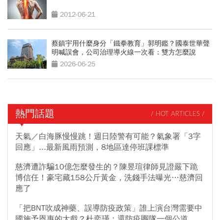
2012-06-21
蔡鎮宇用什麼身分「鐵拳教育」郭明鑑？國泰世華聲
明喊誤會，公司治理導火線一次看：雙方怎麼說
2026-06-25
熱門話題
/ HOT ARTICLES /
天氣／白海豚慢慢跳！週日陸警有可能？氣象署「3字
回應」...最新風雨預測，8地區達停班課標準
慈濟遭詐騙10億怎麼發生的？陳昱瑄律師見證嚴下跪
博信任！豪宅藏158公斤黃金，洗錢手法曝光…慈濟回
應了
「把BNT吹成神藥、誤導防疫政策」誰上演台灣需要中
國施予恩惠的大戲？杜奕瑾：還防疫團隊一個公道