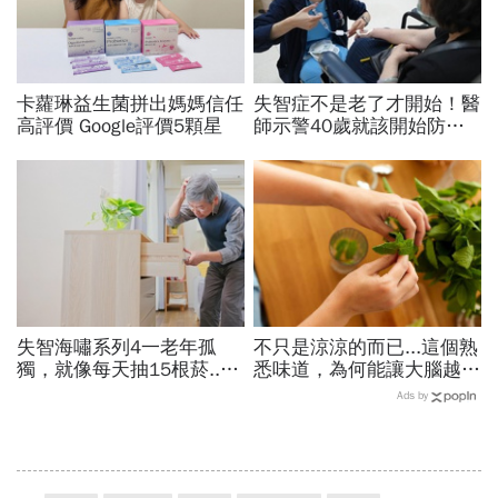
卡蘿琳益生菌拼出媽媽信任
失智症不是老了才開始！醫
高評價 Google評價5顆星
師示警40歲就該開始防失
智，做好14件事可望預防
45％風險
失智海嘯系列4一老年孤
不只是涼涼的而已...這個熟
獨，就像每天抽15根菸...
悉味道，為何能讓大腦越聞
掌握調控黃金期，14項因
越靈光？醫師：每天幾分
Ads by
子控制好就可預防或延緩
鐘，還能抗老防蛀牙