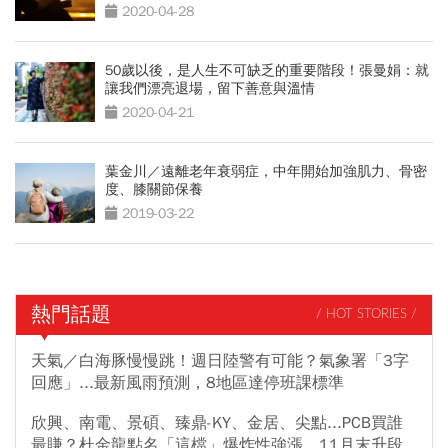
2020-04-28
50歲以後，是人生不可缺乏的重要階段！張曼娟：就
讓我們漂亮退場，留下善意與溫情
2020-04-21
葉金川／遠離老年衰弱症，中年開始加強肌力、骨密
度、膝關節保養
2019-03-22
熱門話題
/ HOT STORIES /
天氣／白海豚慢慢跳！週日陸警有可能？氣象署「3字
回應」...最新風雨預測，8地區達停班課標準
欣興、南電、景碩、臻鼎-KY、金居、尖點...PCB買誰
最賺？杜金龍點名「這檔」爆炸性強漲，11月末升段