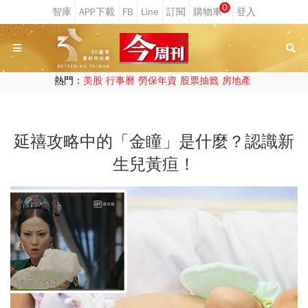
0
熱門：
美股
行事曆
勞保年資
股票抽籤
房地產
延禧攻略中的「金瞳」是什麼？認識新
生兒黃疸！