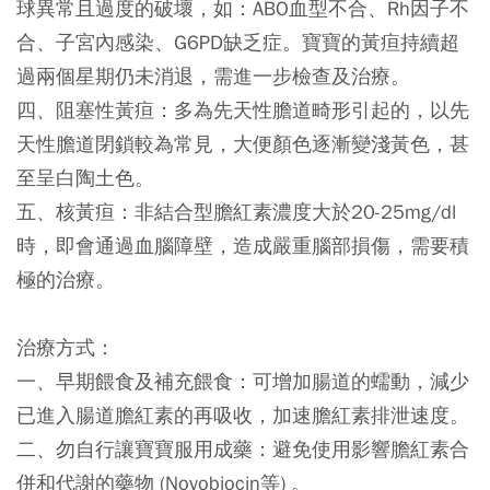
球異常且過度的破壞，如：ABO血型不合、Rh因子不
合、子宮內感染、G6PD缺乏症。寶寶的黃疸持續超
過兩個星期仍未消退，需進一步檢查及治療。
四、阻塞性黃疸：多為先天性膽道畸形引起的，以先
天性膽道閉鎖較為常見，大便顏色逐漸變淺黃色，甚
至呈白陶土色。
五、核黃疸：非結合型膽紅素濃度大於20-25mg/dl
時，即會通過血腦障壁，造成嚴重腦部損傷，需要積
極的治療。
治療方式：
一、早期餵食及補充餵食：可增加腸道的蠕動，減少
已進入腸道膽紅素的再吸收，加速膽紅素排泄速度。
二、勿自行讓寶寶服用成藥：避免使用影響膽紅素合
併和代謝的藥物 (Novobiocin等) 。