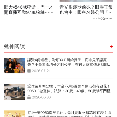
肥大叔46歲猝逝，周一才
青光眼症狀前兆？眼壓正常
開直播互動97萬粉絲…常
也會中！眼科名醫公開「護
連續工作17小時，死因和
眼飲食＋自我檢測3步
Ads by
爆瘦有關？體重異常減輕9
驟」：三餐多吃「1類食
警訊
物」護眼
延伸閱讀
謝賢4億遺產，為何90％留給孫子，而非兒子謝霆
鋒？不是遺產均分才叫公平，有錢人財富傳承3重點
2026-07-21
退休後月領10萬，本金不用5百萬？到老都有錢花！
0050「微退休」試算：30歲、40歲、50歲躺平門檻
公開
2026-06-30
存1千萬0050提早退休，每月賣股竟越花越有錢？退