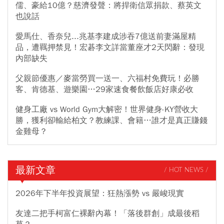
儒、豪給10億？慈濟發聲：將捍衛信眾捐款、蔡英文
也說話
愛馬仕、香奈兒...兆基李建成涉吞7億送前妻滿屋精
品，遭羈押禁見！宏碁李文詳當董座才2天閃辭：發現
內部缺失
父親節優惠／麥當勞買一送一、六福村免費玩！必勝
客、肯德基、遊樂園…29家速食餐飲飯店好康必收
健身工廠 vs World Gym大解密！世界健身-KY營收大
勝，獲利卻輸給柏文？教練課、會籍…誰才是真正賺錢
金雞母？
最新文章
/ HOT NEWS /
2026年下半年投資展望：狂熱漲勢 vs 嚴峻現實
友達二把手柯富仁裸辭內幕！「落後群創」成最後稻