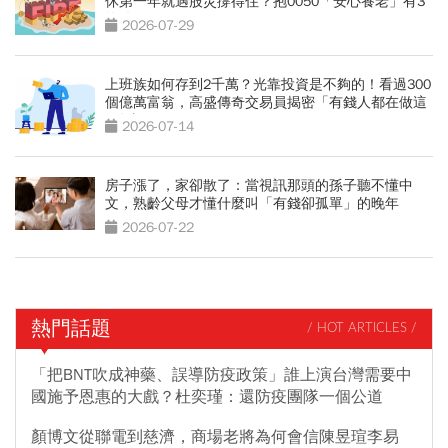
休第一年就遇股災撐得住？抱0050「安心養老」有3
條件
2026-07-29
上班族如何存到2千萬？光靠投資是不夠的！看過300
個億萬富翁，高盛傳奇交易員揭密「有錢人都在做這
2件事」
2026-07-14
房子漲了，家卻散了：當視訊那頭的孫子聽不懂中
文，熟齡父母才懂什麼叫「有錢卻孤單」的晚年
2026-07-22
熱門話題
/ HOT ARTICLES /
「把BNT吹成神藥、誤導防疫政策」誰上演台灣需要中
國施予恩惠的大戲？杜奕瑾：還防疫團隊一個公道
顏博文從聯電到慈濟，商場老將為何會信陳昱瑄李易