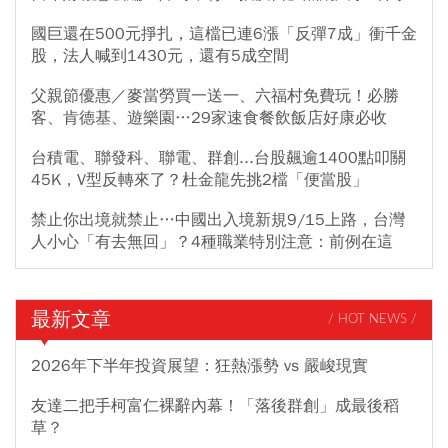
國巨還在500元掙扎，這檔已連6漲「反彈7成」衝千金
股，法人喊到1430元，還有5成空間
父親節優惠／麥當勞買一送一、六福村免費玩！必勝
客、肯德基、遊樂園…29家速食餐飲飯店好康必收
台積電、聯發科、聯電、群創...台股飆逾1400點叩關
45K，V型反轉來了？杜金龍先挑2檔「便當股」
禁止你出境就禁止…中國出入境新規9/15上路，台灣
人小心「有去無回」？4種職業特別注意：前例在這
最新文章
/ HOT NEWS /
2026年下半年投資展望：狂熱漲勢 vs 嚴峻現實
友達二把手柯富仁裸辭內幕！「落後群創」成最後稻
草？