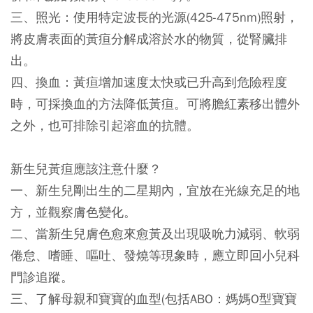
三、照光：使用特定波長的光源(425-475nm)照射，
將皮膚表面的黃疸分解成溶於水的物質，從腎臟排
出。
四、換血：黃疸增加速度太快或已升高到危險程度
時，可採換血的方法降低黃疸。可將膽紅素移出體外
之外，也可排除引起溶血的抗體。
新生兒黃疸應該注意什麼？
一、新生兒剛出生的二星期內，宜放在光線充足的地
方，並觀察膚色變化。
二、當新生兒膚色愈來愈黃及出現吸吮力減弱、軟弱
倦怠、嗜睡、嘔吐、發燒等現象時，應立即回小兒科
門診追蹤。
三、了解母親和寶寶的血型(包括ABO：媽媽O型寶寶