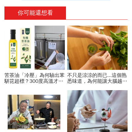
你可能還想看
苦茶油「冷壓」為何驗出苯
不只是涼涼的而已...這個熟
駢芘超標？300度高溫才大
悉味道，為何能讓大腦越聞
量形成，哪個環節出問題？
越靈光？醫師：每天幾分
顏宗海籲這件事
鐘，還能抗老防蛀牙