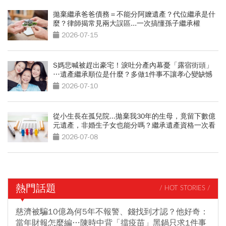
拋棄繼承爸爸債務＝不能分阿嬤遺產？代位繼承是什
麼？律師揭常見兩大誤區...一次搞懂孫子繼承權
2026-07-15
S媽悲喊被趕出豪宅！淚吐分產內幕憂「露宿街頭」
…遺產繼承順位是什麼？多做1件事不讓孝心變缺憾
2026-07-10
從小生長在孤兒院...拋棄我30年的生母，竟留下數億
元遺產，非婚生子女也能分嗎？繼承遺產資格一次看
2026-07-08
熱門話題
/ HOT STORIES /
慈濟被騙10億為何5年不報警、錢找到才認？他好奇：
當年財報怎麼編…陳時中背「擋疫苗」黑鍋只求1件事