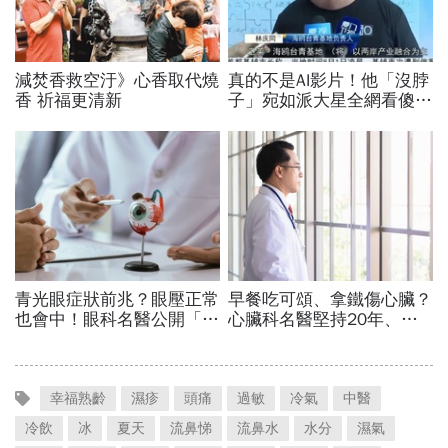
幸福熟齡
濕疹
頭痛
過敏
冷氣
中醫
冷飲
冰
夏天
流鼻悌
流鼻水
水分
濕氣