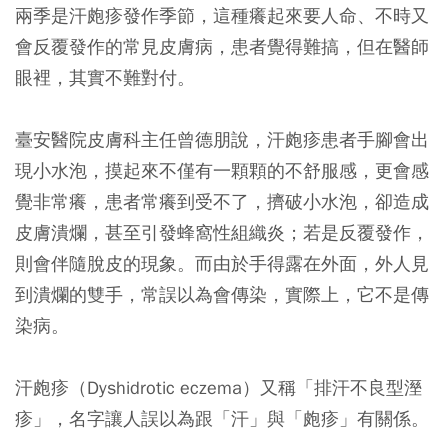
兩季是汗皰疹發作季節，這種癢起來要人命、不時又
會反覆發作的常見皮膚病，患者覺得難搞，但在醫師
眼裡，其實不難對付。
臺安醫院皮膚科主任曾德朋說，汗皰疹患者手腳會出
現小水泡，摸起來不僅有一顆顆的不舒服感，更會感
覺非常癢，患者常癢到受不了，擠破小水泡，卻造成
皮膚潰爛，甚至引發蜂窩性組織炎；若是反覆發作，
則會伴隨脫皮的現象。而由於手得露在外面，外人見
到潰爛的雙手，常誤以為會傳染，實際上，它不是傳
染病。
汗皰疹（Dyshidrotic eczema）又稱「排汗不良型溼
疹」，名字讓人誤以為跟「汗」與「皰疹」有關係。