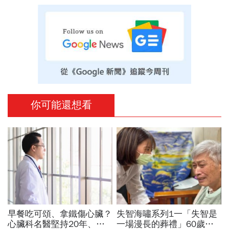
你可能還想看
早餐吃可頌、拿鐵傷心臟？
失智海嘯系列1一「失智是
心臟科名醫堅持20年、早
一場漫長的葬禮」60歲退