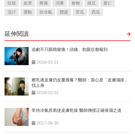
症狀
血管
疼痛
消暑
食物
綠豆
薏仁
流汗
運動
吹冷氣
體虛
苦瓜
西瓜
延伸閱讀
追劇不只眼睛痠痛！頭痛、乾眼症都報到
2018-02-21
擦乳液皮膚仍反覆搔癢？醫師：當心是「皮膚濕疹」
找上身
2018-02-02
常待冷氣房易使皮膚乾燥 醫師傳授正確保濕之道
2017-08-30