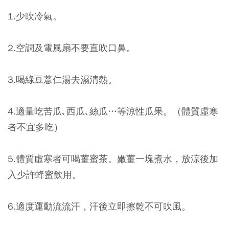
1.少吹冷氣。
2.空調及電風扇不要直吹口鼻。
3.喝綠豆薏仁湯去濕清熱。
4.適量吃苦瓜､西瓜､絲瓜…等涼性瓜果。（體質虛寒
者不宜多吃）
5.體質虛寒者可喝薑蜜茶。嫩薑一塊煮水，放涼後加
入少許蜂蜜飲用。
6.適度運動流流汗，汗後立即擦乾不可吹風。