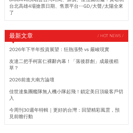
台北高雄4場搶票日期、售票平台…GD/大聲/太陽全來
了
最新文章
/ HOT NEWS /
2026年下半年投資展望：狂熱漲勢 vs 嚴峻現實
友達二把手柯富仁裸辭內幕！「落後群創」成最後稻
草？
2026前進大南方論壇
佳世達集團艦隊無人機小隊起飛！鎖定美日頂級客戶切
入
今周刊30週年特輯｜更好的台灣：回望精彩風雲，預
見前瞻行動