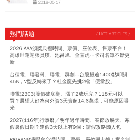
2018-05-17
熱門話題
/ HOT ARTICLES /
2026 AAA頒獎典禮時間、票價、座位表、售票平台！
高雄世運迎張員瑛、池昌旭、金宣虎…卡司名單不斷更
新
台積電、聯發科、聯電、群創...台股飆逾1400點叩關
45K，V型反轉來了？杜金龍先挑2檔「便當股」
聯電(2303)股價破底翻、漲了2成玩完？118元可以
買？展望大好為何外資3天賣超14.6萬張，可能原因曝
光
2027(116年)行事曆／明年過年時間、春節放幾天、寒
假暑假日期？連假3天以上有9個：請假攻略懶人包
BIGBANG演唱會台灣時間、票價、座位圖出爐！實名制