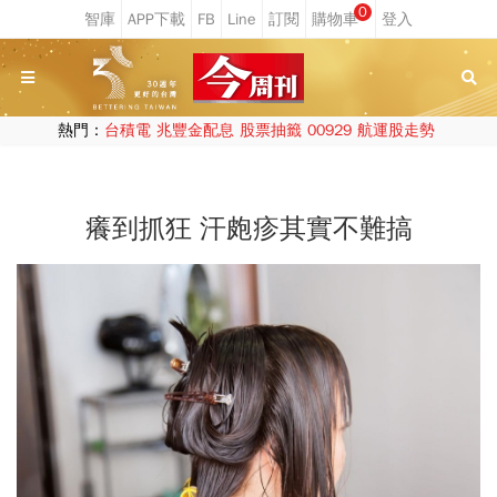
0
熱門：
台積電
兆豐金配息
股票抽籤
00929
航運股走勢
癢到抓狂 汗皰疹其實不難搞