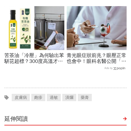
上9點前不做「5件事」：
休教授突患失智，陪伴成修
喝咖啡前先喝「這1杯」更
補家庭關係的最後拼圖
護心
苦茶油「冷壓」為何驗出苯
青光眼症狀前兆？眼壓正常
駢芘超標？300度高溫才大
也會中！眼科名醫公開「護
量形成，哪個環節出問題？
眼飲食＋自我檢測3步
Ads by
顏宗海籲這件事
驟」：三餐多吃「1類食
物」護眼
皮膚病
皰疹
過敏
潰爛
藥膏
延伸閱讀