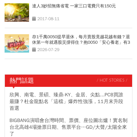
達人3妙招無痛省電 一家三口電費只有150元
2017-08-11
存1千萬0050提早退休，每月賣股竟越花越有錢？退
休第一年就遇股災撐得住？抱0050「安心養老」有3
條件
2026-07-29
熱門話題
/ HOT STORIES /
欣興、南電、景碩、臻鼎-KY、金居、尖點...PCB買誰
最賺？杜金龍點名「這檔」爆炸性強漲，11月末升段
首選
BIGBANG演唱會台灣時間、票價、座位圖出爐！實名制
台北高雄4場搶票日期、售票平台…GD/大聲/太陽全來
了