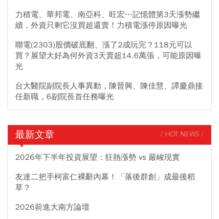
力積電、華邦電、南亞科、旺宏…記憶體第3天漲勢繼
續，外資只剩它沒買超還賣！力積電漲停原因曝光
聯電(2303)股價破底翻、漲了2成玩完？118元可以
買？展望大好為何外資3天賣超14.6萬張，可能原因曝
光
台大醫院副院長人事異動，陳晉興、陳佳慧、譚慶鼎接
任新職，6副院長首任務曝光
最新文章
/ HOT NEWS /
2026年下半年投資展望：狂熱漲勢 vs 嚴峻現實
友達二把手柯富仁裸辭內幕！「落後群創」成最後稻
草？
2026前進大南方論壇