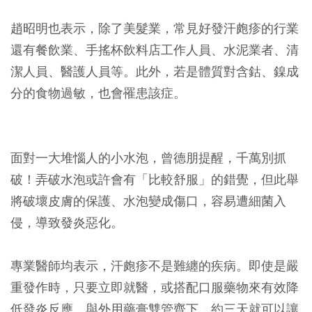
趙昭明也表示，除了美髮業，常見好發汗皰疹的行業
還有餐飲業、手搖杯飲料店工作人員、水泥業者、清
潔人員、醫護人員等。此外，若是體質對含鈷、鎳成
分的食物過敏，也會罹患該症。
面對一大堆惱人的小水泡，曾德朋提醒，千萬別抓
破！弄破水泡或許會有「比較舒服」的錯覺，但此舉
將破壞皮膚的保護、水泡變成傷口，容易遭細菌入
侵，導致發炎惡化。
專業醫師均表示，汗皰疹不是難纏的疾病。即使是嚴
重發作時，只要立即就醫，或搭配口服藥物來有效降
低發炎反應，與外用藥膏雙管齊下，約三天就可以讓