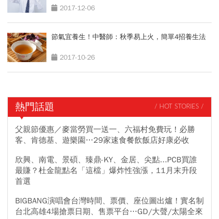
2017-12-06
節氣宜養生！中醫師：秋季易上火，簡單4招養生法
2017-10-26
熱門話題
/ HOT STORIES /
父親節優惠／麥當勞買一送一、六福村免費玩！必勝
客、肯德基、遊樂園…29家速食餐飲飯店好康必收
欣興、南電、景碩、臻鼎-KY、金居、尖點...PCB買誰
最賺？杜金龍點名「這檔」爆炸性強漲，11月末升段
首選
BIGBANG演唱會台灣時間、票價、座位圖出爐！實名制
台北高雄4場搶票日期、售票平台…GD/大聲/太陽全來