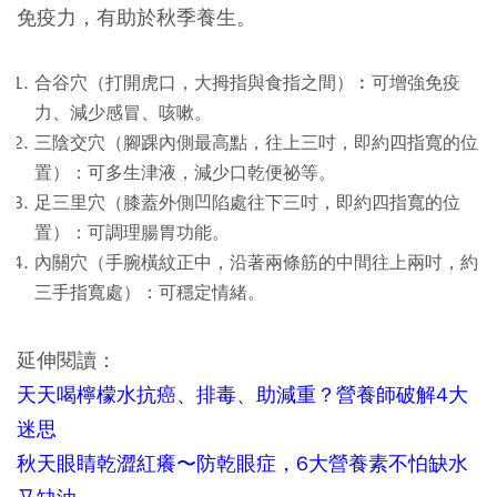
免疫力，有助於秋季養生。
合谷穴（打開虎口，大拇指與食指之間）︰可增強免疫
力、減少感冒、咳嗽。
三陰交穴（腳踝內側最高點，往上三吋，即約四指寬的位
置）：可多生津液，減少口乾便祕等。
足三里穴（膝蓋外側凹陷處往下三吋，即約四指寬的位
置）：可調理腸胃功能。
內關穴（手腕橫紋正中，沿著兩條筋的中間往上兩吋，約
三手指寬處）：可穩定情緒。
延伸閱讀：
天天喝檸檬水抗癌、排毒、助減重？營養師破解4大
迷思
秋天眼睛乾澀紅癢〜防乾眼症，6大營養素不怕缺水