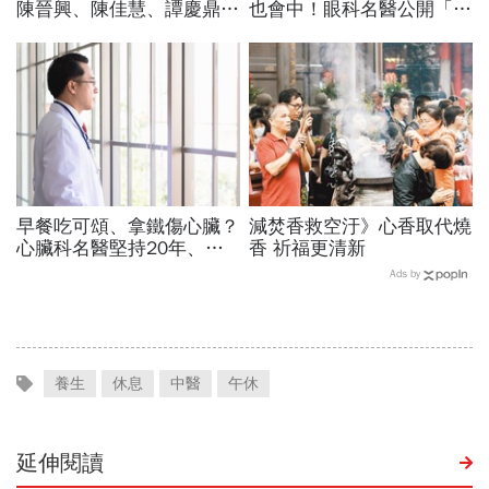
陳晉興、陳佳慧、譚慶鼎接
也會中！眼科名醫公開「護
任新職，6副院長首任務曝
眼飲食＋自我檢測3步
光
驟」：三餐多吃「1類食
物」護眼
早餐吃可頌、拿鐵傷心臟？
減焚香救空汙》心香取代燒
心臟科名醫堅持20年、早
香 祈福更清新
上9點前不做「5件事」：
Ads by
喝咖啡前先喝「這1杯」更
護心
養生
休息
中醫
午休
延伸閱讀