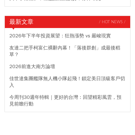
最新文章
/ HOT NEWS /
2026年下半年投資展望：狂熱漲勢 vs 嚴峻現實
友達二把手柯富仁裸辭內幕！「落後群創」成最後稻
草？
2026前進大南方論壇
佳世達集團艦隊無人機小隊起飛！鎖定美日頂級客戶切
入
今周刊30週年特輯｜更好的台灣：回望精彩風雲，預
見前瞻行動