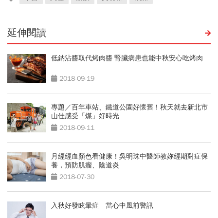
延伸閱讀
低鈉沾醬取代烤肉醬 腎臟病患也能中秋安心吃烤肉
2018-09-19
專題／百年車站、鐵道公園好懷舊！秋天就去新北市
山佳感受「煤」好時光
2018-09-11
月經經血顏色看健康！吳明珠中醫師教妳經期對症保
養，預防肌瘤、陰道炎
2018-07-30
入秋好發眩暈症 當心中風前警訊