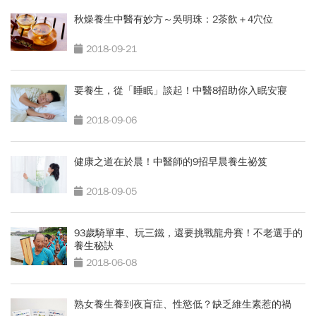
秋燥養生中醫有妙方～吳明珠：2茶飲＋4穴位
2018-09-21
要養生，從「睡眠」談起！中醫8招助你入眠安寢
2018-09-06
健康之道在於晨！中醫師的9招早晨養生祕笈
2018-09-05
93歲騎單車、玩三鐵，還要挑戰龍舟賽！不老選手的
養生秘訣
2018-06-08
熟女養生養到夜盲症、性慾低？缺乏維生素惹的禍