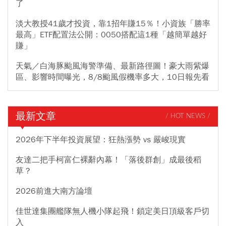
了
淡大教授41歲才投資，靠1招年賺15％！小資族「勝率
最高」ETF配置法公開：0050搭配這1種「越簡單越好
賺」
天氣／白海豚颱風海警準備、最新路徑圖！豪大雨紫爆
區、影響時間曝光，8/8颱風假機率多大，10日報先看
最新文章
/ HOT NEWS /
2026年下半年投資展望：狂熱漲勢 vs 嚴峻現實
友達二把手柯富仁裸辭內幕！「落後群創」成最後稻
草？
2026前進大南方論壇
佳世達集團艦隊無人機小隊起飛！鎖定美日頂級客戶切
入