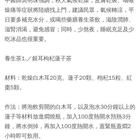
中醫師吳明珠強調，秋天氣候乾燥，皮膚乾裂、咽喉
燥痛等症狀將陸續找上門，建議民眾，氣候轉涼，平
日要多補充水分，或喝些藥膳養生茶飲，滋陰潤肺、
滋腎消渴，避免感冒；同時，少熬夜，睡眠充足及少
吃冰品也很重要。
養生茶1.／銀耳枸杞蓮子茶
材料：乾燥白木耳20克、蓮子20顆、枹杞15粒、紅
棗5顆。
作法：將泡軟剪開的白木耳，以及泡水30分鐘以上的
蓮子等材料放進燜燒瓶，加入100度熱開水預熱3分
鐘，將水倒掉，再加入100度熱開水，蓋緊瓶蓋燜2
小時即可飲用。