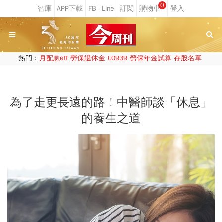
0
熱門：
月配息etf
勞保退休金
00939
勞保年金試算
存股名單
為了走更長遠的路！中醫師談「休息」
的養生之道