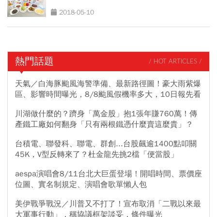
2018-05-10
熱門話題
/ HOT ARTICLES /
天氣／白海豚颱風海警準備、最新路徑圖！豪大雨紫爆
區、影響時間曝光，8/8颱風假機率多大，10日報先看
川湖做什麼的？躋身「萬金股」抱1張年賺760萬！傳
產鐵工廠如何翻身「只有兩根鐵憑什麼賣這麼貴」？
台積電、聯發科、聯電、群創...台股飆逾1400點叩關
45K，V型反轉來了？杜金龍先挑2檔「便當股」
aespa演唱會8/11台北大巨蛋登場！開唱時間、票價座
位圖、實名制規定、演唱會歌單懶人包
美伊戰爭戰況／川普又不打了！宣布取消「二戰以來最
大軍事行動」，稱協議框架談妥，條件曝光