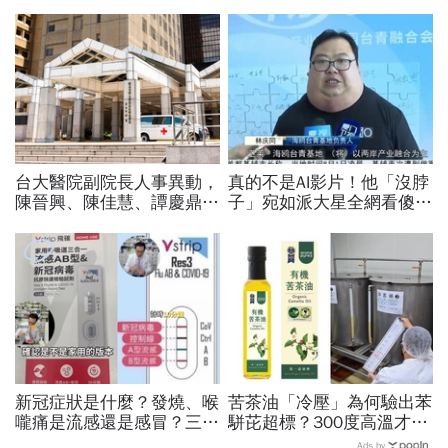
台大醫院副院長人事異動，
真的不是AI影片！他「沒脖
陳晉興、陳佳慧、譚慶鼎接
子」宛如派大星全網看傻...
任新職，6副院長首任務曝
真相曝光竟是罹患這種罕見
光
疾病，2類人要注意
新冠症狀是什麼？發燒、喉
苦茶油「冷壓」為何驗出苯
嚨痛是流感還是感冒？三合
駢芘超標？300度高溫才大
一快篩一次驗3種，哪裡有
量形成，哪個環節出問題？
Ads by