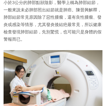
小於3公分的肺部點狀陰影，醫學上稱為肺部結節，
一般來說未必肺部照出結節就是肺癌。陳晉興解釋，
肺部結節常見原因除了惡性腫瘤，還有良性腫瘤、發
炎或感染等情形，尤其發炎後結疤最常見，所以健康
檢查發現肺部結節，先別驚慌，也可能只是身體的假
警報而已。