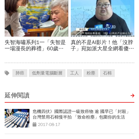
肺癌
低劑量電腦斷層
工人
粉塵
石棉
延伸閱讀
危機四伏》國際認證一級致癌物 逾 國早已「封殺」
台灣禁用石棉慢半拍 「致命粉塵」包圍你的生活
2017-08-17