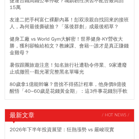
捷運台鐵高鐵公車停駛？城鎮韌性演習不配合最高罰
15萬
友達二把手柯富仁裸辭內幕！彭双浪親自找回來的接班
人，為何最後撕破臉？「落後群創」成最後稻草？
健身工廠 vs World Gym大解密！世界健身-KY營收大
勝，獲利卻輸給柏文？教練課、會籍…誰才是真正賺錢
金雞母？
暑假跟團旅遊注意！知名旅行社遭勒令停業、9家遭廢
止或撤照…觀光署完整黑名單曝光
80歲拿1億能幹嘛？曾捨不得搭計程車，他身價8億後
醒悟「40~60歲是花錢黃金期」：這3件事花錢別手軟
最新文章
/ HOT NEWS /
2026年下半年投資展望：狂熱漲勢 vs 嚴峻現實