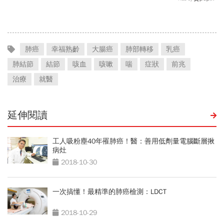
賣？3大APP秒查庫存
顏宗海籲這件事
肺癌
幸福熟齡
大腸癌
肺部轉移
乳癌
肺結節
結節
咳血
咳嗽
喘
症狀
前兆
治療
就醫
延伸閱讀
工人吸粉塵40年罹肺癌！醫：善用低劑量電腦斷層揪
病灶
2018-10-30
一次搞懂！最精準的肺癌檢測：LDCT
2018-10-29