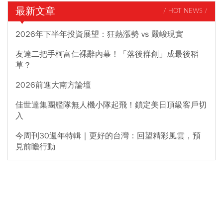
最新文章
/ HOT NEWS /
2026年下半年投資展望：狂熱漲勢 vs 嚴峻現實
友達二把手柯富仁裸辭內幕！「落後群創」成最後稻
草？
2026前進大南方論壇
佳世達集團艦隊無人機小隊起飛！鎖定美日頂級客戶切
入
今周刊30週年特輯｜更好的台灣：回望精彩風雲，預
見前瞻行動