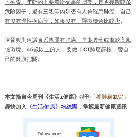
下檢查；年輕的則要看所從事的職業，是否接觸較多
危險因子，還有三親等內是否有人曾罹患肺癌、自己
有沒有慢性疾病等，如果沒有，罹癌機會比較少
。
陳晉興則建議
直系親屬有肺癌、長期吸菸或處於高風
險環境、45歲以上的人，要做LDCT肺癌篩檢
，替自
己的健康把關。
「養肺顧氣管」
本文摘自今周刊《生活i健康》特刊
《生活i健康》粉絲團
趕快加入
．掌握最新健康資訊