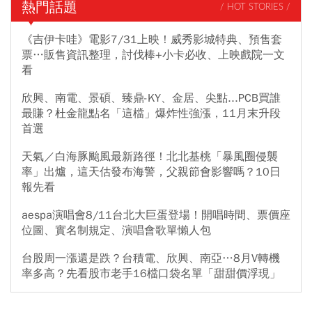
熱門話題
/ HOT STORIES /
《吉伊卡哇》電影7/31上映！威秀影城特典、預售套
票…販售資訊整理，討伐棒+小卡必收、上映戲院一文
看
欣興、南電、景碩、臻鼎-KY、金居、尖點...PCB買誰
最賺？杜金龍點名「這檔」爆炸性強漲，11月末升段
首選
天氣／白海豚颱風最新路徑！北北基桃「暴風圈侵襲
率」出爐，這天估發布海警，父親節會影響嗎？10日
報先看
aespa演唱會8/11台北大巨蛋登場！開唱時間、票價座
位圖、實名制規定、演唱會歌單懶人包
台股周一漲還是跌？台積電、欣興、南亞…8月V轉機
率多高？先看股市老手16檔口袋名單「甜甜價浮現」