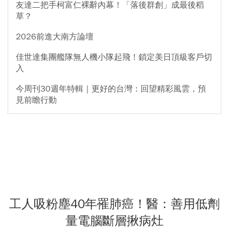
友達二把手柯富仁裸辭內幕！「落後群創」成最後稻
草？
2026前進大南方論壇
佳世達集團艦隊無人機小隊起飛！鎖定美日頂級客戶切
入
今周刊30週年特輯｜更好的台灣：回望精彩風雲，預
見前瞻行動
工人吸粉塵40年罹肺癌！醫：善用低劑
量電腦斷層揪病灶