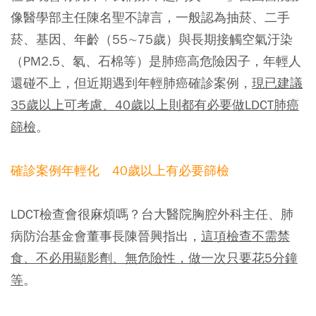
像醫學部主任陳名聖不諱言，一般認為抽菸、二手
菸、基因、年齡（55∼75歲）與長期接觸空氣汙染
（PM2.5、氡、石棉等）是肺癌高危險因子，年輕人
還碰不上，但近期遇到年輕肺癌確診案例，
現已建議
35歲以上可考慮、40歲以上則都有必要做LDCT肺癌
篩檢
。
確診案例年輕化 40歲以上有必要篩檢
LDCT檢查會很麻煩嗎？台大醫院胸腔外科主任、肺
病防治基金會董事長陳晉興指出，
這項檢查不需禁
食、不必用顯影劑、無危險性，做一次只要花5分鐘
等
。