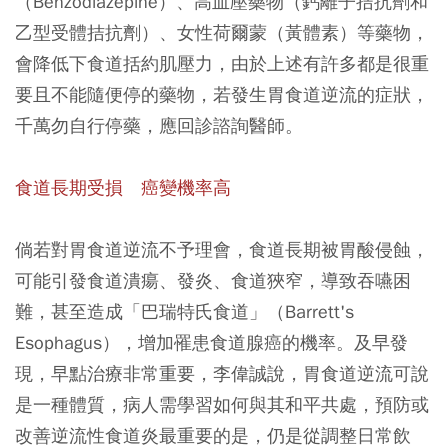
（Benzodiazepine）、高血壓藥物（鈣離子拮抗劑和
乙型受體拮抗劑）、女性荷爾蒙（黃體素）等藥物，
會降低下食道括約肌壓力，由於上述有許多都是很重
要且不能隨便停的藥物，若發生胃食道逆流的症狀，
千萬勿自行停藥，應回診諮詢醫師。
食道長期受損 癌變機率高
倘若對胃食道逆流不予理會，食道長期被胃酸侵蝕，
可能引發食道潰瘍、發炎、食道狹窄，導致吞嚥困
難，甚至造成「巴瑞特氏食道」（Barrett's
Esophagus），增加罹患食道腺癌的機率。及早發
現，早點治療非常重要，李偉誠說，胃食道逆流可說
是一種體質，病人需學習如何與其和平共處，預防或
改善逆流性食道炎最重要的是，仍是從調整日常飲