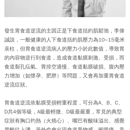
發生胃食道逆流的主因正是下食道括約肌鬆弛，李偉
誠說，一般健康的人下食道括約肌壓力為10~15毫米
汞柱，但胃食道逆流病人的壓力小於此數值，導致胃
的內容物逆行到食道，造成食道黏膜刺激、受損，而
食道裂孔疝氣、胃排空過慢、食道黏膜破損、腹內壓
力增加（如懷孕、肥胖）等問題，又會再加重胃食道
逆流症狀。
胃食道逆流依黏膜受損輕重程度，可分為A、B、C、
D共4個等級，A級最輕微、D級最嚴重，常見的典型
症狀有胸口灼熱（火燒心）、嘴巴有酸味溢出、感覺
胃酸往上湧，另外也會出現食道異物感、喉嚨痛、吞