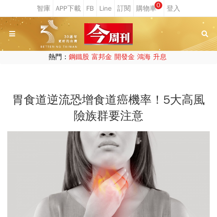
0
熱門：
鋼鐵股
富邦金
開發金
鴻海
升息
胃食道逆流恐增食道癌機率！5大高風
險族群要注意