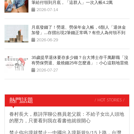
筆給付領到月底，「這群人」一次入帳4.2萬
2026-07-14
月底發錢了！勞退、勞保年金入帳，6類人「退休金
加發」...存摺出現2筆錢正常嗎？有些人為何領不到
2026-06-29
35歲提早退休要存多少錢？台大博士存千萬辭職「沒
有勞保勞退、最燒錢25年怎麼過」：小心這顆地雷燒
光存款
2026-07-27
熱門話題
/ HOT STORIES /
眷村長大，蔡詩萍聊公務員老父親：不給子女出人頭地
的壓力，只要看到我在看書他就很開心
禁止你出境就禁止…中國出入境新規9/15上路，台灣