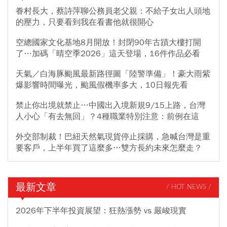
眷村長大，蔡詩萍聊公務員老父親：不給子女出人頭地
的壓力，只要看到我在看書他就很開心
空總國家文化基地8月開放！封閉90年古蹟大樓打開
了…加碼「晴空季2026」這天登場，16件作品必看
天氣／白海豚颱風最新路徑圖「陸警準備」！豪大雨紫
爆影響時間曝光，颱風假機率多大，10日報先看
禁止你出境就禁止…中國出入境新規9/15上路，台灣
人小心「有去無回」？4種職業特別注意：前例在這
外交部制裁！巴紐天然氣現貨停止採購，急喊台灣是重
要客戶，上半年買了這麼多…雙方長約未來怎麼走？
最新文章
/ HOT NEWS /
2026年下半年投資展望：狂熱漲勢 vs 嚴峻現實