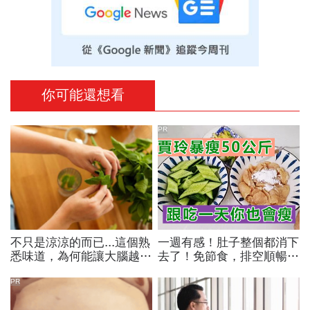
你可能還想看
PR
不只是涼涼的而已...這個熟
一週有感！肚子整個都消下
悉味道，為何能讓大腦越聞
去了！免節食，排空順暢就
越靈光？醫師：每天幾分
夠
鐘，還能抗老防蛀牙
PR