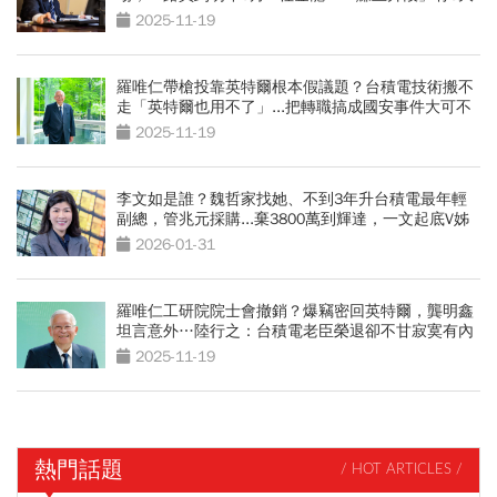
策略
2025-11-19
羅唯仁帶槍投靠英特爾根本假議題？台積電技術搬不
走「英特爾也用不了」...把轉職搞成國安事件大可不
必
2025-11-19
李文如是誰？魏哲家找她、不到3年升台積電最年輕
副總，管兆元採購...棄3800萬到輝達，一文起底V姊
2026-01-31
羅唯仁工研院院士會撤銷？爆竊密回英特爾，龔明鑫
坦言意外…陸行之：台積電老臣榮退卻不甘寂寞有內
情？
2025-11-19
熱門話題
/ HOT ARTICLES /