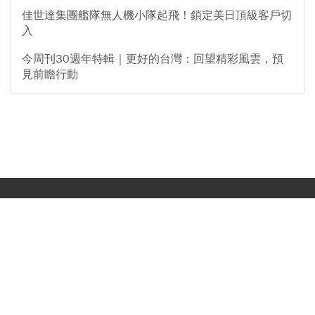
佳世達集團艦隊無人機小隊起飛！鎖定美日頂級客戶切
入
今周刊30週年特輯｜更好的台灣：回望精彩風雲，預
見前瞻行動
榮獲金鼎獎特惠！每期27.8元起，8/31止！
國安基金護盤名單「存起來下次卡位」！279天
《吉伊卡哇》電影7/31上映！威秀影城特
「防詐騙提醒」今周刊不會要求並指示您至ATM操
買8檔翻倍賺百億：鴻海、台達電...唯一金融股
作。ATM只有匯款及轉帳功能，無法解除分期付款或
典、預售套票…販售資訊整理，討伐棒+小
是它
訂單錯誤問題。隨時可撥打165反詐騙諮詢專線。
卡必收、上映戲院一文看