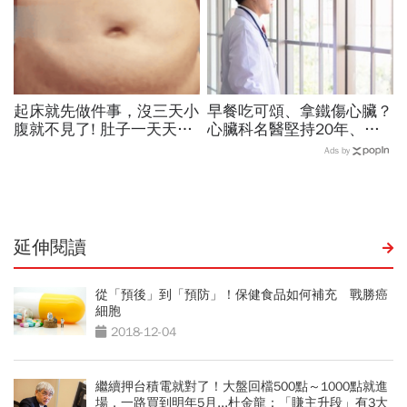
起床就先做件事，沒三天小
早餐吃可頌、拿鐵傷心臟？
腹就不見了! 肚子一天天變
心臟科名醫堅持20年、早
小！
上9點前不做「5件事」：
Ads by
喝咖啡前先喝「這1杯」更
護心
延伸閱讀
從「預後」到「預防」！保健食品如何補充 戰勝癌
細胞
2018-12-04
繼續押台積電就對了！大盤回檔500點～1000點就進
場，一路買到明年5月...杜金龍：「賺主升段」有3大