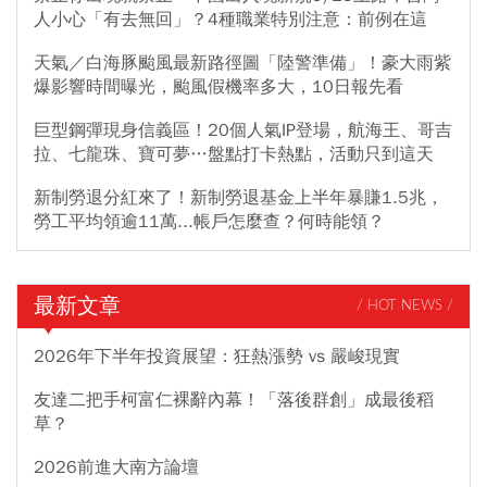
人小心「有去無回」？4種職業特別注意：前例在這
天氣／白海豚颱風最新路徑圖「陸警準備」！豪大雨紫
爆影響時間曝光，颱風假機率多大，10日報先看
巨型鋼彈現身信義區！20個人氣IP登場，航海王、哥吉
拉、七龍珠、寶可夢…盤點打卡熱點，活動只到這天
新制勞退分紅來了！新制勞退基金上半年暴賺1.5兆，
勞工平均領逾11萬...帳戶怎麼查？何時能領？
最新文章
/ HOT NEWS /
2026年下半年投資展望：狂熱漲勢 vs 嚴峻現實
友達二把手柯富仁裸辭內幕！「落後群創」成最後稻
草？
2026前進大南方論壇