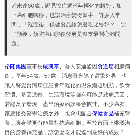
皆未達60歲，顯見癌症逐漸年輕化的趨勢，加
上癌細胞轉移，也讓治療變得棘手；許多人常
問，「罹癌後，保健食品該怎麼吃比較好？」除
了預後，預防癌細胞復發更是癌友最關心的問
題。
裕隆集團
董事長
嚴凱泰
、藝人安迪皆因
食道癌
相繼病
逝，享年54歲、57歲，消息曝光除了震驚外界，也
讓人警覺台灣癌症患者年輕化的現象漸趨明顯，飲食
習慣、基因遺傳、生活環境等都有可能是致病原因，
若能及早發現，盡早治療的效果會較佳。不少癌友、
家屬接受醫學治療之外，也會想配合
保健食品
補充營
養，讓身體更有能量對抗癌細胞，至於市面上琳瑯滿
目的營養補充品，該怎麼吃才能達到最好的成效？