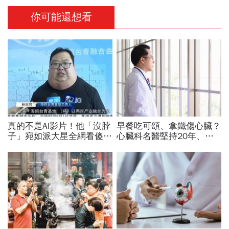
你可能還想看
真的不是AI影片！他「沒脖
早餐吃可頌、拿鐵傷心臟？
子」宛如派大星全網看傻...
心臟科名醫堅持20年、早
真相曝光竟是罹患這種罕見
上9點前不做「5件事」：
疾病，2類人要注意
喝咖啡前先喝「這1杯」更
護心