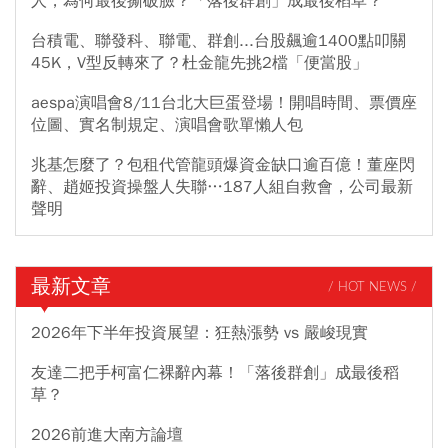
人，為何最後撕破臉？「落後群創」成最後稻草？
台積電、聯發科、聯電、群創...台股飆逾1400點叩關
45K，V型反轉來了？杜金龍先挑2檔「便當股」
aespa演唱會8/11台北大巨蛋登場！開唱時間、票價座
位圖、實名制規定、演唱會歌單懶人包
兆基怎麼了？包租代管龍頭爆資金缺口逾百億！董座閃
辭、趙姬投資操盤人失聯…187人組自救會，公司最新
聲明
最新文章
/ HOT NEWS /
2026年下半年投資展望：狂熱漲勢 vs 嚴峻現實
友達二把手柯富仁裸辭內幕！「落後群創」成最後稻
草？
2026前進大南方論壇