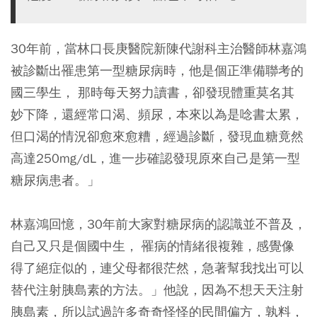
30年前，當林口長庚醫院新陳代謝科主治醫師林嘉鴻
被診斷出罹患第一型糖尿病時，他是個正準備聯考的
國三學生， 那時每天努力讀書，卻發現體重莫名其
妙下降，還經常口渴、頻尿，本來以為是唸書太累，
但口渴的情況卻愈來愈糟，經過診斷，發現血糖竟然
高達250mg/dL，進一步確認發現原來自己是第一型
糖尿病患者。」
林嘉鴻回憶，30年前大家對糖尿病的認識並不普及，
自己又只是個國中生， 罹病的情緒很複雜，感覺像
得了絕症似的，連父母都很茫然，急著幫我找出可以
替代注射胰島素的方法。」他說，因為不想天天注射
胰島素，所以試過許多奇奇怪怪的民間偏方，孰料，