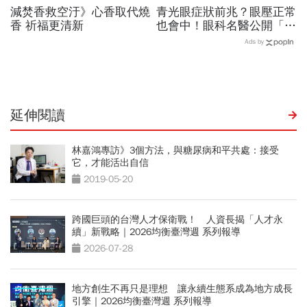
減焚香救空汙》心香取代燒
青光眼症狀前兆？眼壓正常
香 祈福更清新
也會中！眼科名醫公開「護
眼飲食＋自我檢測3步
Ads by
驟」：三餐多吃「1類食
物」護眼
延伸閱讀
林嘉鴻專訪》3個方法，與糖尿病和平共處：接受
它，才能活出自信
2019-05-20
跨國巨頭的台灣人才保衛戰！ 人資長揭「人才永
續」新戰略｜2026均衡臺灣週 系列報導
2026-07-28
地方創生不再只是理想 讓永續生態系成為地方成長
引擎｜2026均衡臺灣週 系列報導