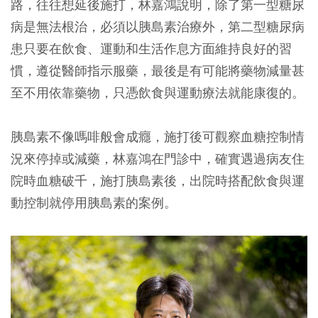
路，往往想延後施打，林嘉鴻說明，除了第一型糖尿
病是無法根治，必須以胰島素治療外，第二型糖尿病
患只要在飲食、運動和生活作息方面維持良好的習
慣，遵從醫師指示服藥，最後是有可能將藥物減量甚
至不用依靠藥物，只憑飲食與運動療法就能康復的。
胰島素不像嗎啡般會成癮，施打後可觀察血糖控制情
況來停掉或減藥，林嘉鴻在門診中，確實遇過病友住
院時血糖破千，施打胰島素後，出院時搭配飲食與運
動控制就停用胰島素的案例。