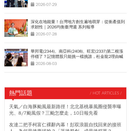
2026-07-29
深化在地能量！台灣地方創生遍地萌芽：從衝產值到
求韌性｜2026均衡臺灣週 系列報導
2026-07-28
華邦電(2344)、南亞科(2408)、旺宏(2337)第二根漲
停穩了？記憶體股只能挑一檔挑誰，杜金龍2理由喊
選它
2026-08-03
熱門話題
/ HOT ARTICLES /
天氣／白海豚颱風最新路徑！北北基桃暴風圈侵襲率曝
光、8/7颱風假？三颱怎麼走，10日報先看
友達二把手柯富仁裸辭內幕！彭双浪親自找回來的接班