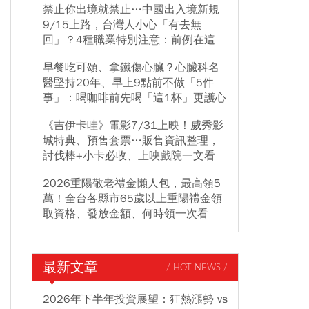
禁止你出境就禁止…中國出入境新規
9/15上路，台灣人小心「有去無
回」？4種職業特別注意：前例在這
早餐吃可頌、拿鐵傷心臟？心臟科名
醫堅持20年、早上9點前不做「5件
事」：喝咖啡前先喝「這1杯」更護心
《吉伊卡哇》電影7/31上映！威秀影
城特典、預售套票…販售資訊整理，
討伐棒+小卡必收、上映戲院一文看
2026重陽敬老禮金懶人包，最高領5
萬！全台各縣市65歲以上重陽禮金領
取資格、發放金額、何時領一次看
最新文章
/ HOT NEWS /
2026年下半年投資展望：狂熱漲勢 vs