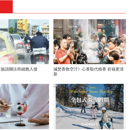
車族請關注癌細胞入侵
減焚香救空汙》心香取代燒香 祈福更清
新
PR