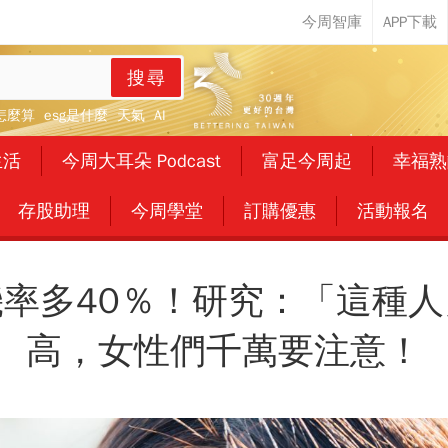
搜尋
怎麼算
esg是什麼
天氣
AI
生活
今周大耳朵 Podcast
富足今周起
幸福熟
存股助理
今周學堂
訂購優惠
活動報名
率多40％！研究：「這種
高，女性們千萬要注意！