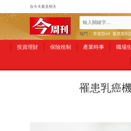
在今天看見明天
熱門：
市值型etf
股票股利
投資理財
保險稅制
產業時事
職場
罹患乳癌機