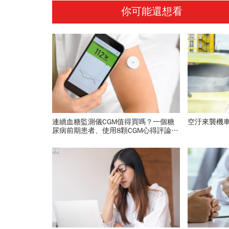
你可能還想看
PR
連續血糖監測儀CGM值得買嗎？一個糖
空汙來襲機
尿病前期患者、使用8顆CGM心得評論：
誰需要？準確嗎？多少錢一次看
PR