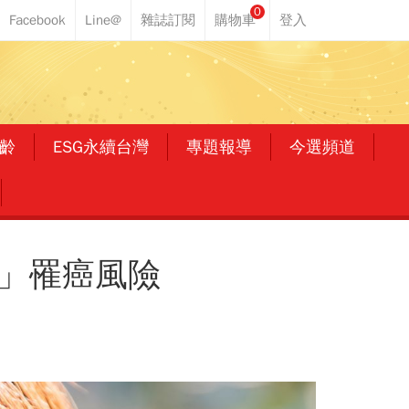
0
齡
ESG永續台灣
專題報導
今選頻道
人」罹癌風險