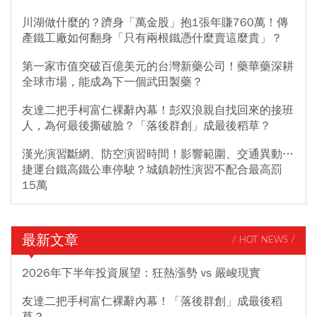
川湖做什麼的？躋身「萬金股」抱1張年賺760萬！傳
產鐵工廠如何翻身「只有兩根鐵憑什麼賣這麼貴」？
第一家市值突破百億美元的台灣新藥公司！藥華藥深耕
全球市場，能成為下一個武田製藥？
友達二把手柯富仁裸辭內幕！彭双浪親自找回來的接班
人，為何最後撕破臉？「落後群創」成最後稻草？
漢光演習斷網、防空演習時間！影響範圍、交通異動…
捷運台鐵高鐵公車停駛？城鎮韌性演習不配合最高罰
15萬
最新文章
/ HOT NEWS /
2026年下半年投資展望：狂熱漲勢 vs 嚴峻現實
友達二把手柯富仁裸辭內幕！「落後群創」成最後稻
草？