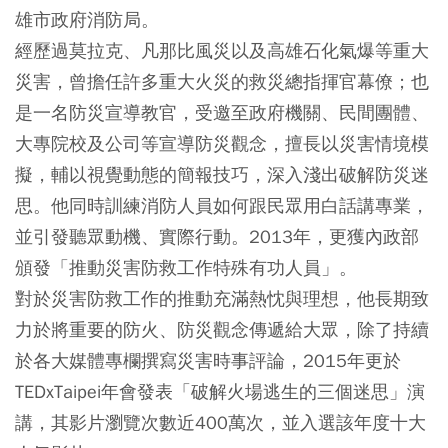
雄市政府消防局。
經歷過莫拉克、凡那比風災以及高雄石化氣爆等重大
災害，曾擔任許多重大火災的救災總指揮官幕僚；也
是一名防災宣導教官，受邀至政府機關、民間團體、
大專院校及公司等宣導防災觀念，擅長以災害情境模
擬，輔以視覺動態的簡報技巧，深入淺出破解防災迷
思。他同時訓練消防人員如何跟民眾用白話講專業，
並引發聽眾動機、實際行動。2013年，更獲內政部
頒發「推動災害防救工作特殊有功人員」。
對於災害防救工作的推動充滿熱忱與理想，他長期致
力於將重要的防火、防災觀念傳遞給大眾，除了持續
於各大媒體專欄撰寫災害時事評論，2015年更於
TEDxTaipei年會發表「破解火場逃生的三個迷思」演
講，其影片瀏覽次數近400萬次，並入選該年度十大