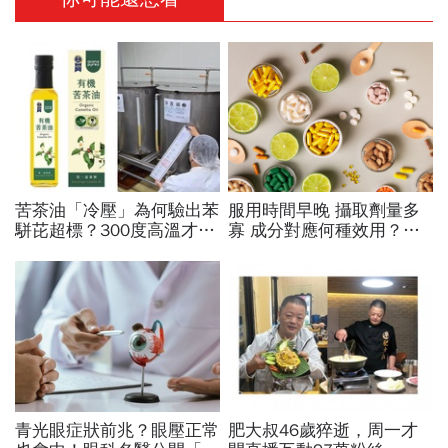
苦茶油「冷壓」為何驗出苯
服用時間早晚 攝取劑量多
駢芘超標？300度高溫才大
寡 成分對應何種效用？
量形成，哪個環節出問題？
專家也看花眼 保健品怎麼
顏宗海籲這件事
吃才對
青光眼症狀前兆？眼壓正常
肥大叔46歲猝逝，周一才