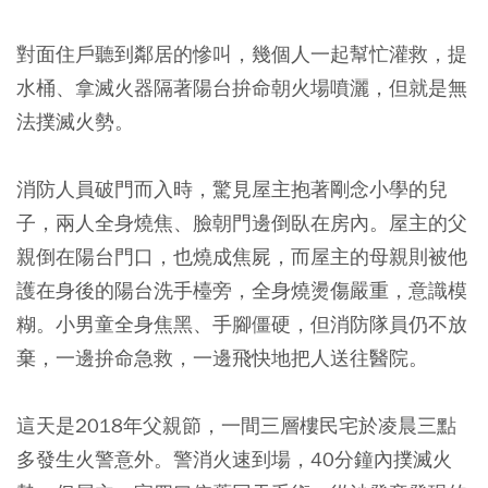
對面住戶聽到鄰居的慘叫，幾個人一起幫忙灌救，提
水桶、拿滅火器隔著陽台拚命朝火場噴灑，但就是無
法撲滅火勢。
消防人員破門而入時，驚見屋主抱著剛念小學的兒
子，兩人全身燒焦、臉朝門邊倒臥在房內。屋主的父
親倒在陽台門口，也燒成焦屍，而屋主的母親則被他
護在身後的陽台洗手檯旁，全身燒燙傷嚴重，意識模
糊。小男童全身焦黑、手腳僵硬，但消防隊員仍不放
棄，一邊拚命急救，一邊飛快地把人送往醫院。
這天是2018年父親節，一間三層樓民宅於凌晨三點
多發生火警意外。警消火速到場，40分鐘內撲滅火