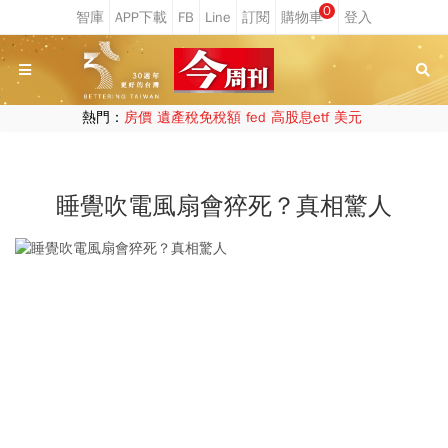
0
熱門：
房價
遺產稅免稅額
fed
高股息etf
美元
睡覺吹電風扇會猝死？真相驚人