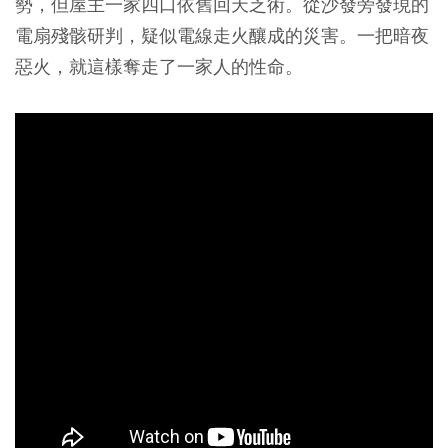
勢，但屋主一家四口依舊回天乏術。從沙發旁發現的
電扇殘骸研判，疑似電線走火釀成的災害。一把暗夜
惡火，就這樣奪走了一家人的性命。