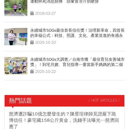
運動猝死消息頻傳 頭暈冒冷汗別硬撐
2018-03-27
永續城市SDGs最佳首長信任獎！治理新革命，四首長
的幸福公式：科技、照護、文化、產業並進的有感永
續
2025-10-22
永續城市SDGs大調查／台南市獲「最佳育兒友善城市
獎」！到宅月嫂、育兒指導⋯要當新手媽媽的第二個
娘家
2025-10-22
熱門話題
/ HOT ARTICLES /
慈濟遭詐騙10億怎麼發生的？陳昱瑄律師見證嚴下跪
博信任！豪宅藏158公斤黃金，洗錢手法曝光…慈濟回
應了