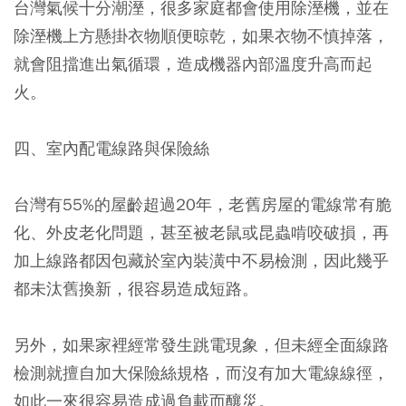
台灣氣候十分潮溼，很多家庭都會使用除溼機，並在
除溼機上方懸掛衣物順便晾乾，如果衣物不慎掉落，
就會阻擋進出氣循環，造成機器內部溫度升高而起
火。
四、室內配電線路與保險絲
台灣有55%的屋齡超過20年，老舊房屋的電線常有脆
化、外皮老化問題，甚至被老鼠或昆蟲啃咬破損，再
加上線路都因包藏於室內裝潢中不易檢測，因此幾乎
都未汰舊換新，很容易造成短路。
另外，如果家裡經常發生跳電現象，但未經全面線路
檢測就擅自加大保險絲規格，而沒有加大電線線徑，
如此一來很容易造成過負載而釀災。