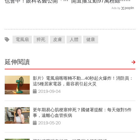
也會中！眼科名醫公開「護
開直播互動97萬粉絲…常
眼飲食＋自我檢測3步
連續工作17小時，死因和
Ads by
驟」：三餐多吃「1類食
爆瘦有關？體重異常減輕9
物」護眼
警訊
電風扇
猝死
皮膚
人體
健康
延伸閱讀
影片》電風扇喀喀轉不動...40秒起火爆炸！消防員：
這5種居家電器，最容易引起火災
2019-09-04
更年期易心肌梗塞猝死？國健署提醒：每天做對5件
事，遠離心血管疾病
2019-05-20