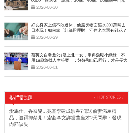
0050「微退休」試算：30歲、40歲、50歲躺平門檻
公開
2026-06-30
好友身家上億不敢退休，他股災帳面縮水300萬照去
日本玩！如何靠「紅綠燈理財」守住老本還有錢花？
2026-06-29
蔡英文自曝差2分沒上北一女，畢典勉勵小綠綠「不
用18歲急找人生答案」：好好和自己同行，才是長大
的開始
2026-06-01
熱門話題
/ HOT STORIES /
愛馬仕、香奈兒...兆基李建成涉吞7億送前妻滿屋精
品，遭羈押禁見！宏碁李文詳當董座才2天閃辭：發現
內部缺失