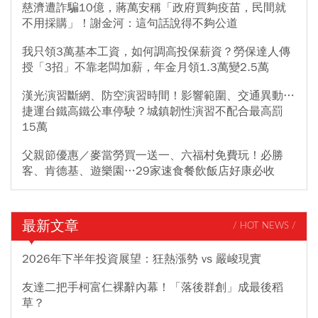
慈濟遭詐騙10億，蔣萬安稱「政府買夠疫苗，民間就
不用採購」！謝金河：這句話說得不夠公道
我只領3萬基本工資，如何調高投保薪資？勞保達人傳
授「3招」不靠老闆加薪，年金月領1.3萬變2.5萬
漢光演習斷網、防空演習時間！影響範圍、交通異動…
捷運台鐵高鐵公車停駛？城鎮韌性演習不配合最高罰
15萬
父親節優惠／麥當勞買一送一、六福村免費玩！必勝
客、肯德基、遊樂園…29家速食餐飲飯店好康必收
最新文章
/ HOT NEWS /
2026年下半年投資展望：狂熱漲勢 vs 嚴峻現實
友達二把手柯富仁裸辭內幕！「落後群創」成最後稻
草？