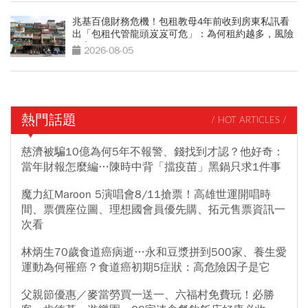
兆基百億財務危機！包租教母4年前收到房東私訊看
出「包租代管龍頭岌岌可危」：為何租約越多，風險
越高？
2026-08-05
熱門話題
/ HOT ARTICLES /
慈濟被騙10億為何5年不報警、錢找到才認？他好奇：
當年財報怎麼編…陳時中背「擋疫苗」黑鍋只求1件事
魔力紅Maroon 5演唱會8/11搶票！高雄世運開唱時
間、票價座位圖、理想國會員優先購、拓元售票資訊一
次看
林炳生70歲食道癌病逝…永和豆漿拼到500家、養生愛
運動為何罹癌？食道癌初期5症狀：高危險因子是它
父親節優惠／麥當勞買一送一、六福村免費玩！必勝