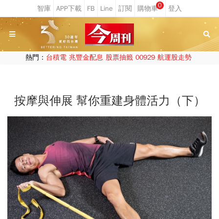
0
熱門：
台積電
兆豐金配息
股票抽籤
00929
航運股走勢
按摩與伸展 幫你重建身體活力（下）