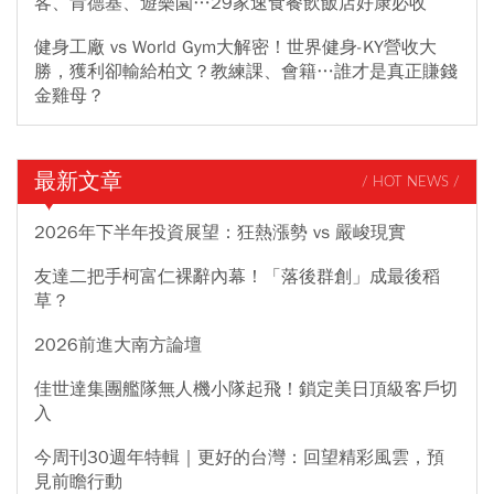
客、肯德基、遊樂園…29家速食餐飲飯店好康必收
健身工廠 vs World Gym大解密！世界健身-KY營收大
勝，獲利卻輸給柏文？教練課、會籍…誰才是真正賺錢
金雞母？
最新文章
/ HOT NEWS /
2026年下半年投資展望：狂熱漲勢 vs 嚴峻現實
友達二把手柯富仁裸辭內幕！「落後群創」成最後稻
草？
2026前進大南方論壇
佳世達集團艦隊無人機小隊起飛！鎖定美日頂級客戶切
入
今周刊30週年特輯｜更好的台灣：回望精彩風雲，預
見前瞻行動