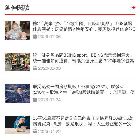
延伸閱讀
擁2千萬豪宅卻「不敢出國、只吃即期品」！68歲退
休族淚揭：房貸還清≠晚年安心，養房吃掉退休金的3
大誤算
2026-07-06
統一健身房品牌BEING sport、BEING fit營業到這天！
統一佳佳如何退費、轉換到健身工廠？20年老字號為
何退出
2026-08-03
股災蒸發一間房頭期款！台積電(2330)、聯發科
(2454)…股海老牛「3檔AI股越跌越買」：合理價、便
宜價曝光
2026-07-24
35至50歲買不起房是自己的責任？施昇輝30歲扛5萬
房貸買第1間房「躲過股災」喊：人生最正確的一次
決定
2026-07-22