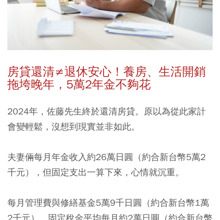
房貸還清≠
退休安心！養房、生活開銷
拖垮晚年，5
萬2
年金不夠花
2024年，佐藤先生終於還清房貸。原以為從此家計
會變輕鬆，沒想到現實並非如此。
夫妻倆每月年金收入約26萬日圓（約合新台幣5萬2
千元），但固定支出一算下來，心情就沉重。
每月管理費與修繕基金5萬9千日圓（約合新台幣1萬
2千元）、固定稅金平均每月約2萬日圓（約合新台幣