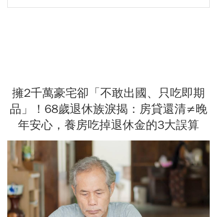
擁2千萬豪宅卻「不敢出國、只吃即期
品」！68歲退休族淚揭：房貸還清≠晚
年安心，養房吃掉退休金的3大誤算