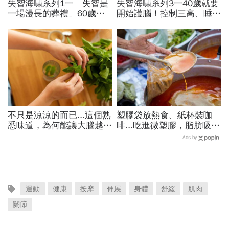
失智海嘯系列1一「失智是
失智海嘯系列3一40歲就要
一場漫長的葬禮」60歲退
開始護腦！控制三高、睡眠
休教授突患失智，陪伴成修
品質…抗遺忘不是從發病當
補家庭關係的最後拼圖
天算起
不只是涼涼的而已...這個熟
塑膠袋放熱食、紙杯裝咖
悉味道，為何能讓大腦越聞
啡...吃進微塑膠，脂肪吸收
越靈光？醫師：每天幾分
暴增145%！減重醫師只做
Ads by
鐘，還能抗老防蛀牙
4件事，驚見「腰圍小一
圈」
運動
健康
按摩
伸展
身體
舒緩
肌肉
關節