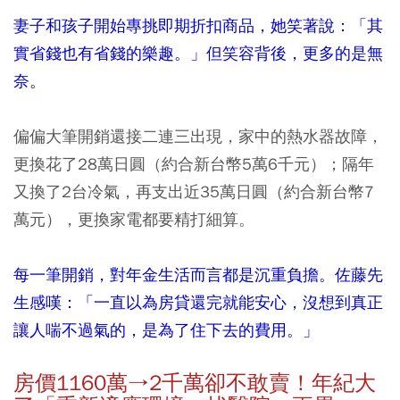
妻子和孩子開始專挑即期折扣商品，她笑著說：「其
實省錢也有省錢的樂趣。」但笑容背後，更多的是無
奈。
偏偏大筆開銷還接二連三出現，家中的熱水器故障，
更換花了28萬日圓（約合新台幣5萬6千元）；隔年
又換了2台冷氣，再支出近35萬日圓（約合新台幣7
萬元），更換家電都要精打細算。
每一筆開銷，對年金生活而言都是沉重負擔。佐藤先
生感嘆：「一直以為房貸還完就能安心，沒想到真正
讓人喘不過氣的，是為了住下去的費用。」
房價1160
萬→2
千萬卻不敢賣！年紀大