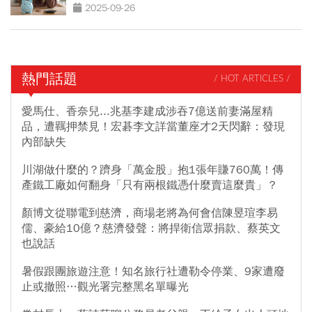
陷阱
2025-09-26
熱門話題
/ HOT ARTICLES /
愛馬仕、香奈兒...兆基李建成涉吞7億送前妻滿屋精
品，遭羈押禁見！宏碁李文詳當董座才2天閃辭：發現
內部缺失
川湖做什麼的？躋身「萬金股」抱1張年賺760萬！傳
產鐵工廠如何翻身「只有兩根鐵憑什麼賣這麼貴」？
顏博文從聯電到慈濟，商場老將為何會信陳昱瑄李易
儒、豪給10億？慈濟發聲：將捍衛信眾捐款、蔡英文
也說話
暑假跟團旅遊注意！知名旅行社遭勒令停業、9家遭廢
止或撤照…觀光署完整黑名單曝光