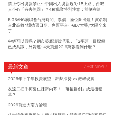
禁止你出境就禁止…中國出入境新規9/15上路，台灣
人小心「有去無回」？4種職業特別注意：前例在這
BIGBANG演唱會台灣時間、票價、座位圖出爐！實名制
台北高雄4場搶票日期、售票平台…GD/大聲/太陽全來
了
中鋼可以買嗎？鋼市築底訊號浮現，「2字頭」目標價
已成共識，外資連14天買超22.6萬張看到什麼？
最新文章
/ HOT NEWS /
2026年下半年投資展望：狂熱漲勢 vs 嚴峻現實
友達二把手柯富仁裸辭內幕！「落後群創」成最後稻
草？
2026前進大南方論壇