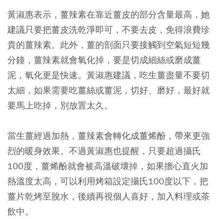
黃淑惠表示，薑辣素在靠近薑皮的部分含量最高，她
建議只要把薑皮洗乾淨即可，不要去皮，免得浪費珍
貴的薑辣素。此外，薑的剖面只要接觸到空氣短短幾
分鐘，薑辣素就會氧化掉，要是切成細絲或磨成薑
泥，氧化更是快速。黃淑惠建議，吃生薑盡量不要切
太細，如果需要吃薑絲或薑泥，切好、磨好，最好就
要馬上吃掉，別放置太久。
當生薑經過加熱，薑辣素會轉化成薑烯酚，帶來更強
烈的暖身效果。不過黃淑惠也提醒，只要超過攝氏
100度，薑烯酚就會被高溫破壞掉，如果擔心直火加
熱溫度太高，可以利用烤箱設定攝氏100度以下，把
薑片乾烤至脫水，後續再視個人喜好，加入料理或茶
飲中。