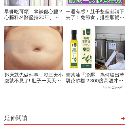
早餐吃可頌、拿鐵傷心臟？
一週有感！肚子整個都消下
心臟科名醫堅持20年、早
去了！免節食，排空順暢就
上9點前不做「5件事」：
夠
喝咖啡前先喝「這1杯」更
PR
護心
起床就先做件事，沒三天小
苦茶油「冷壓」為何驗出苯
腹就不見了! 肚子一天天變
駢芘超標？300度高溫才大
小！
量形成，哪個環節出問題？
Ads by
顏宗海籲這件事
延伸閱讀