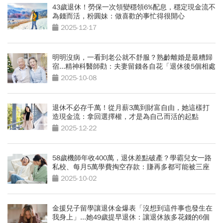
43歲退休！勞保一次領變穩領6%配息，穩定現金流不
為錢而活，粉圓妹：做喜歡的事忙得很開心
2025-12-17
明明沒病，一看到老公就不舒服？熟齡離婚是最糟歸
宿...精神科醫師勸：夫妻留錢各自花「退休後5個相處
之道」
2025-10-08
退休不必存千萬！從月薪3萬到財富自由，她這樣打
造現金流：拿回選擇權，才是為自己而活的起點
2025-12-22
58歲機師年收400萬，退休差點破產？學霸兒女一路
私校、每月5萬學費掏空存款：賺再多都可能被三座
大山壓垮
2025-10-02
金援兒子留學讓退休金爆表「沒想到這件事也發生在
我身上」...她49歲提早退休：讓退休族多花錢的6個