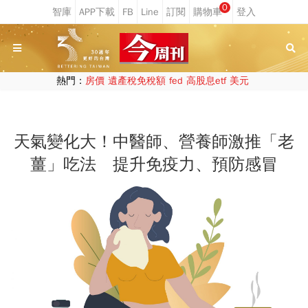
0
熱門：
房價
遺產稅免稅額
fed
高股息etf
美元
天氣變化大！中醫師、營養師激推「老
薑」吃法 提升免疫力、預防感冒