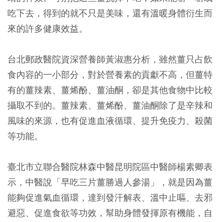
吃下去，得到的就不只是美味，還有溫暖身體衍生而
來的許多健康效益。
台北郵政醫院資深營養師黃淑惠分析，雖然薑只占飲
食內容的一小部分，對於營養素的貢獻不高，但薑特
有的薑辣素、薑烯酚、薑油酮，卻是其他食物中比較
攝取不到的。薑辣素、薑烯酚、薑油酮除了是辛辣和
風味的來源，也有促進血液循環、提升免疫力、殺菌
等功能。
臺北市立聯合醫院林森中醫昆明院區中醫師楊素卿表
示，中醫說「早吃三片薑勝過人參湯」，就是因為薑
能夠促進氣血循環，達到發汗解表、溫中止嘔、去邪
避惡、促進食欲等功效，幫助身體發揮原有機能，自