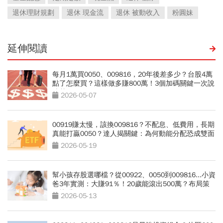
退休理財規劃
退休 現金流
退休 被動收入
粉圓妹
延伸閱讀
每月1萬買0050、009816，20年後差多少？台股4萬
點了怎麼買？這樣做多賺800萬！3個加碼關鍵一次說
清楚
2026-05-07
00919賺太慢，該換009816？不配息、低費用，長期
真能打贏0050？達人揭關鍵：為何動能分配恐成雙面
刃
2026-05-19
幫小孩存股選哪檔？從00922、0050到009816...小資
爸3年實測：大賺91％！20歲能滾出500萬？布局策
略快看
2026-05-13