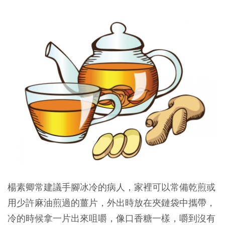
楊素卿常建議手腳冰冷的病人，家裡可以常備乾煎或
用少許麻油煎過的薑片，外出時放在夾鏈袋中攜帶，
冷的時候拿一片出來咀嚼，像口香糖一樣，嚼到沒有