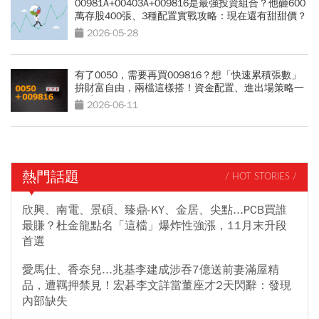
00981A+00403A+009816是最強投資組合？他砸600
萬存股400張、3種配置實戰攻略：現在還有甜甜價？
2026-05-28
有了0050，需要再買009816？想「快速累積張數」
拚財富自由，兩檔這樣搭！資金配置、進出場策略一
次看
2026-06-11
熱門話題
/ HOT STORIES /
欣興、南電、景碩、臻鼎-KY、金居、尖點...PCB買誰
最賺？杜金龍點名「這檔」爆炸性強漲，11月末升段
首選
愛馬仕、香奈兒...兆基李建成涉吞7億送前妻滿屋精
品，遭羈押禁見！宏碁李文詳當董座才2天閃辭：發現
內部缺失