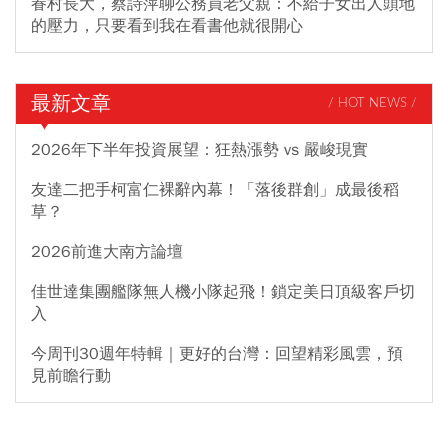
眷村長大，蔡詩萍聊公務員老父親：不給子女出人頭地
的壓力，只要看到我在看書他就很開心
最新文章
/ HOT NEWS /
2026年下半年投資展望：狂熱漲勢 vs 嚴峻現實
友達二把手柯富仁裸辭內幕！「落後群創」成最後稻
草？
2026前進大南方論壇
佳世達集團艦隊無人機小隊起飛！鎖定美日頂級客戶切
入
今周刊30週年特輯｜更好的台灣：回望精彩風雲，預
見前瞻行動