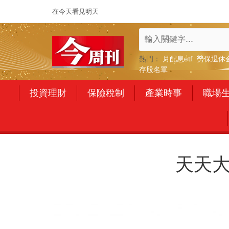
在今天看見明天
熱門：
月配息etf
勞保退休
存股名單
投資理財
保險稅制
產業時事
職場
天天大