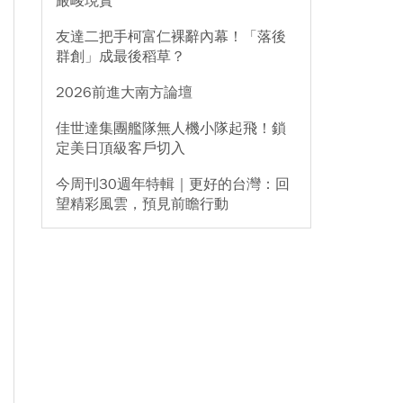
嚴峻現實
友達二把手柯富仁裸辭內幕！「落後
群創」成最後稻草？
2026前進大南方論壇
佳世達集團艦隊無人機小隊起飛！鎖
定美日頂級客戶切入
今周刊30週年特輯｜更好的台灣：回
望精彩風雲，預見前瞻行動