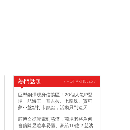
熱門話題
/ HOT ARTICLES /
巨型鋼彈現身信義區！20個人氣IP登
場，航海王、哥吉拉、七龍珠、寶可
夢…盤點打卡熱點，活動只到這天
顏博文從聯電到慈濟，商場老將為何
會信陳昱瑄李易儒、豪給10億？慈濟