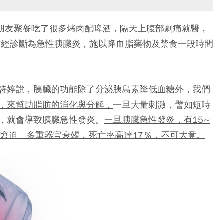
和朋友聚餐吃了很多烤肉配啤酒，隔天上腹部劇痛就醫，
dL，經診斷為急性胰臟炎，施以降血脂藥物及禁食一段時間
詩婷說，
胰臟的功能除了分泌胰島素降低血糖外，我們
，來幫助脂肪的消化與分解，
一旦大量刺激，譬如短時
，就會導致胰臟急性發炎。
一旦胰臟急性發炎，有15∼
吸窘迫、多重器官衰竭，死亡率高達17％，不可大意。