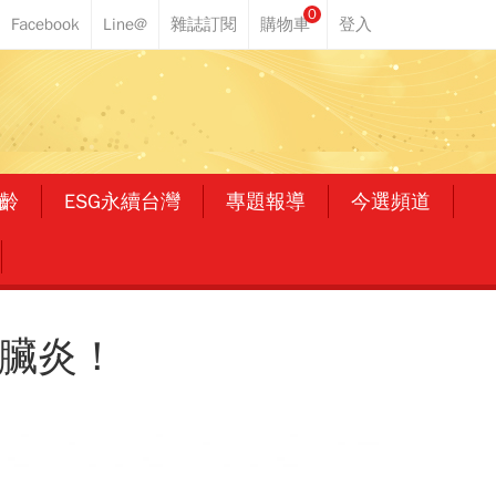
0
齡
ESG永續台灣
專題報導
今選頻道
胰臟炎！