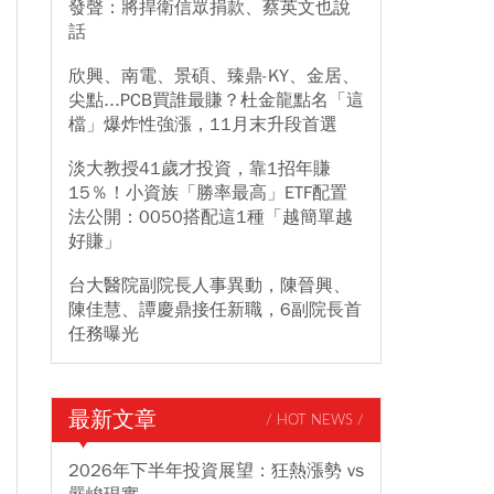
發聲：將捍衛信眾捐款、蔡英文也說
話
欣興、南電、景碩、臻鼎-KY、金居、
尖點...PCB買誰最賺？杜金龍點名「這
檔」爆炸性強漲，11月末升段首選
淡大教授41歲才投資，靠1招年賺
15％！小資族「勝率最高」ETF配置
法公開：0050搭配這1種「越簡單越
好賺」
台大醫院副院長人事異動，陳晉興、
陳佳慧、譚慶鼎接任新職，6副院長首
任務曝光
最新文章
/ HOT NEWS /
2026年下半年投資展望：狂熱漲勢 vs