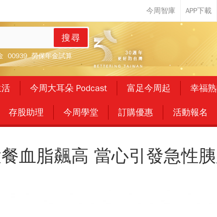
搜尋
金
00939
勞保年金試算
生活
今周大耳朵 Podcast
富足今周起
幸福熟
存股助理
今周學堂
訂購優惠
活動報名
餐血脂飆高 當心引發急性