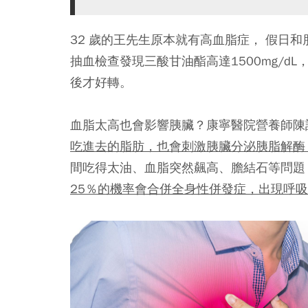
32 歲的王先生原本就有高血脂症， 假日
抽血檢查發現三酸甘油酯高達1500mg/
後才好轉。
血脂太高也會影響胰臟？康寧醫院營養師陳
吃進去的脂肪，也會刺激胰臟分泌胰脂解酶
間吃得太油、血脂突然飆高、膽結石等問題
25％的機率會合併全身性併發症，出現呼