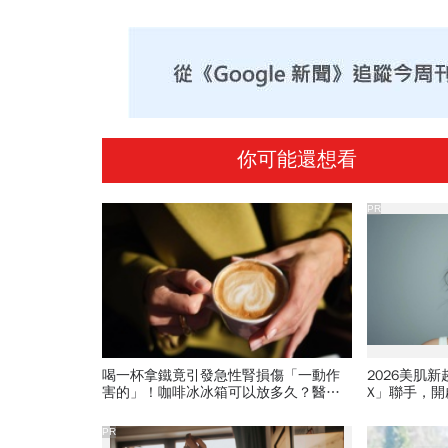
你可能還想看
PR
喝一杯拿鐵竟引發急性腎損傷「一動作
2026美肌
害的」！咖啡冰冰箱可以放多久？醫：
X」聯手，
含奶咖啡超過「這時間」別喝了
PR