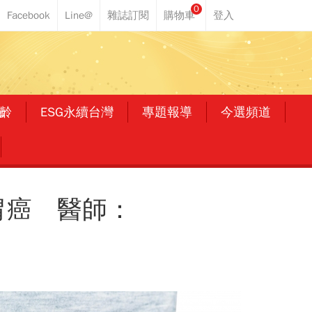
0
齡
ESG永續台灣
專題報導
今選頻道
胃癌 醫師：