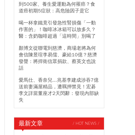
到500家、養生愛運動為何罹癌？食
道癌初期5症狀：高危險因子是它
喝一杯拿鐵竟引發急性腎損傷「一動
作害的」！咖啡冰冰箱可以放多久？
醫：含奶咖啡超過「這時間」別喝了
顏博文從聯電到慈濟，商場老將為何
會信陳昱瑄李易儒、豪給10億？慈濟
發聲：將捍衛信眾捐款、蔡英文也說
話
愛馬仕、香奈兒...兆基李建成涉吞7億
送前妻滿屋精品，遭羈押禁見！宏碁
李文詳當董座才2天閃辭：發現內部缺
失
最新文章
/ HOT NEWS /