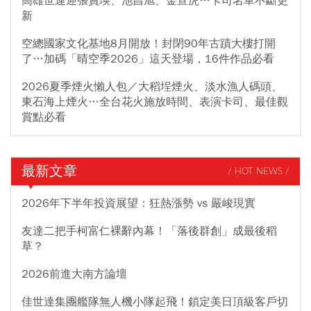
高雄世運迎張員瑛、池昌旭、金宣虎…卡司名單不斷更
新
空總國家文化基地8月開放！封閉90年古蹟大樓打開
了…加碼「晴空季2026」這天登場，16件作品必看
2026夏季煙火懶人包／大稻埕煙火、淡水漁人碼頭、
東石海上煙火…全台花火施放時間、表演卡司、最佳觀
賞點必看
最新文章
/ HOT NEWS /
2026年下半年投資展望：狂熱漲勢 vs 嚴峻現實
友達二把手柯富仁裸辭內幕！「落後群創」成最後稻
草？
2026前進大南方論壇
佳世達集團艦隊無人機小隊起飛！鎖定美日頂級客戶切