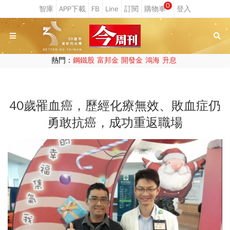
0
熱門：
鋼鐵股
富邦金
開發金
鴻海
升息
40歲罹血癌，歷經化療無效、敗血症仍
勇敢抗癌，成功重返職場