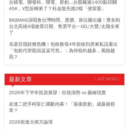
台積電、聯發科、聯電、群創...台股飆逾1400點叩關
45K，V型反轉來了？杜金龍先挑2檔「便當股」
BIGBANG演唱會台灣時間、票價、座位圖出爐！實名制
台北高雄4場搶票日期、售票平台…GD/大聲/太陽全來
了
兆基百億財務危機！包租教母4年前收到房東私訊看出
「包租代管龍頭岌岌可危」：為何租約越多，風險越
高？
最新文章
/ HOT NEWS /
2026年下半年投資展望：狂熱漲勢 vs 嚴峻現實
友達二把手柯富仁裸辭內幕！「落後群創」成最後稻
草？
2026前進大南方論壇