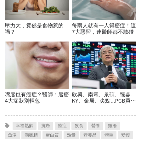
幸福熟齡
抗癌
癌症
飲食
營養
雞湯
魚湯
滴雞精
蛋白質
熱量
營養品
體重
變瘦