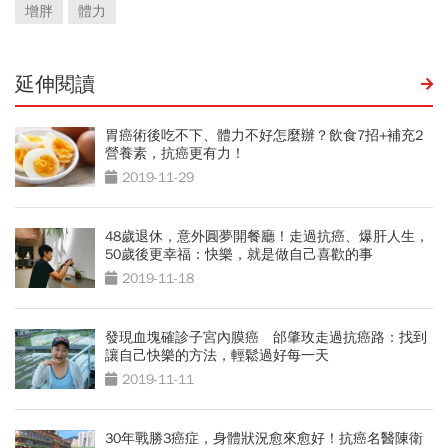
增胖
體力
延伸閱讀
胃癌術後吃不下、體力不好怎麼辦？飲食7招+補充2
營養素，抗癌更有力！
2019-11-29
48歲退休，意外圓夢開餐廳！走過抗癌、爆肝人生，
50歲後更幸福：快樂，就是做自己喜歡的事
2019-11-18
發現血塊確診子宮內膜癌 邰肇玫走過抗癌路：找到
讓自己快樂的方法，輕鬆過好每一天
2019-11-11
30年戰勝3癌症，身體狀況愈來愈好！抗癌名醫陳衛