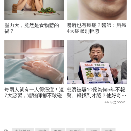
壓力大，竟然是食物惹的
嘴唇也有癌症？醫師：唇癌
禍？
4大症狀別輕忽
每兩人就有一人得癌症！這
慈濟被騙10億為何5年不報
7大惡習，連醫師都不敢碰
警、錢找到才認？他好奇：
當年財報怎麼編…陳時中背
Ads by
「擋疫苗」黑鍋只求1件事