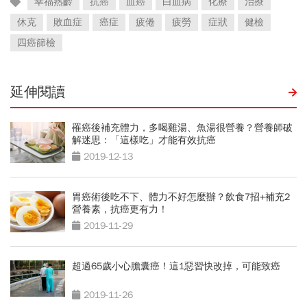
幸福熟齡
抗癌
血癌
白血病
化療
治療
休克
敗血症
癌症
疲倦
疲勞
症狀
健檢
四癌篩檢
延伸閱讀
罹癌後補充體力，多喝雞湯、魚湯很營養？營養師破
解迷思：「這樣吃」才能有效抗癌
2019-12-13
胃癌術後吃不下、體力不好怎麼辦？飲食7招+補充2
營養素，抗癌更有力！
2019-11-29
超過65歲小心膽囊癌！這1惡習快改掉，可能致癌
2019-11-26