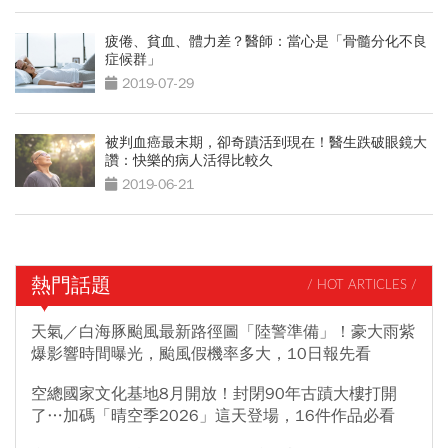
疲倦、貧血、體力差？醫師：當心是「骨髓分化不良
症候群」
2019-07-29
被判血癌最末期，卻奇蹟活到現在！醫生跌破眼鏡大
讚：快樂的病人活得比較久
2019-06-21
熱門話題
/ HOT ARTICLES /
天氣／白海豚颱風最新路徑圖「陸警準備」！豪大雨紫
爆影響時間曝光，颱風假機率多大，10日報先看
空總國家文化基地8月開放！封閉90年古蹟大樓打開
了…加碼「晴空季2026」這天登場，16件作品必看