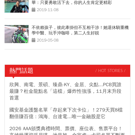
華：只要勇敢活下去，你的人生肯定更精彩
2019-11-08
不依賴孩子，彼此牽掛但不互相干涉！她退休騎重機
學中醫、玩手沖咖啡，第二人生好靚
2019-05-08
熱門話題
/ HOT STORIES /
欣興、南電、景碩、臻鼎-KY、金居、尖點...PCB買誰
最賺？杜金龍點名「這檔」爆炸性強漲，11月末升段
首選
國安基金護盤名單「存起來下次卡位」！279天買8檔
翻倍賺百億：鴻海、台達電...唯一金融股是它
2026 AAA頒獎典禮時間、票價、座位表、售票平台！