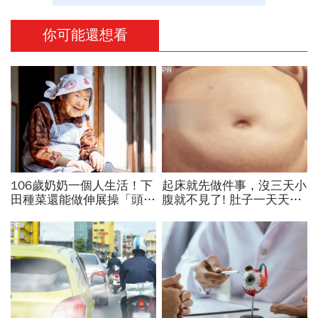
你可能還想看
PR
106歲奶奶一個人生活！下
起床就先做件事，沒三天小
田種菜還能做伸展操「頭貼
腹就不見了! 肚子一天天變
腿」...公開8個健康長壽秘
小！
訣：每天早餐都喝「這1碗
PR
湯」