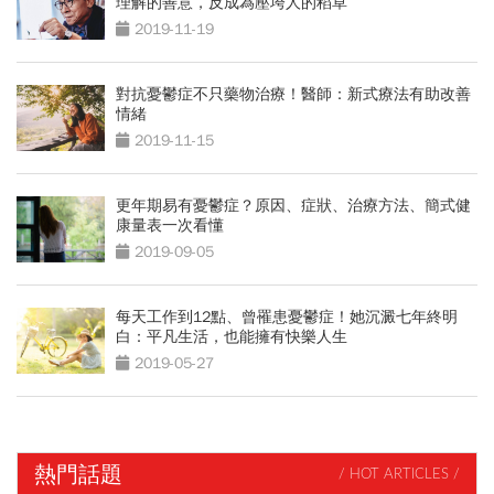
理解的善意，反成為壓垮人的稻草
2019-11-19
對抗憂鬱症不只藥物治療！醫師：新式療法有助改善
情緒
2019-11-15
更年期易有憂鬱症？原因、症狀、治療方法、簡式健
康量表一次看懂
2019-09-05
每天工作到12點、曾罹患憂鬱症！她沉澱七年終明
白：平凡生活，也能擁有快樂人生
2019-05-27
熱門話題
/ HOT ARTICLES /