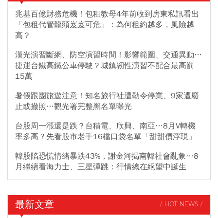
兆基百億財務危機！包租教母4年前收到房東私訊看出
「包租代管龍頭岌岌可危」：為何租約越多，風險越
高？
漢光演習斷網、防空演習時間！影響範圍、交通異動…
捷運台鐵高鐵公車停駛？城鎮韌性演習不配合最高罰
15萬
暑假跟團旅遊注意！知名旅行社遭勒令停業、9家遭廢
止或撤照…觀光署完整黑名單曝光
台股周一漲還是跌？台積電、欣興、南亞…8月V轉機
率多高？先看股市老手16檔口袋名單「甜甜價浮現」
韓股陷恐慌情緒暴跌43%，謝金河揭南韓社會亂象…8
月繼續看海力士、三星彈跳：行情總在絕望中誕生
最新文章
/ HOT NEWS /