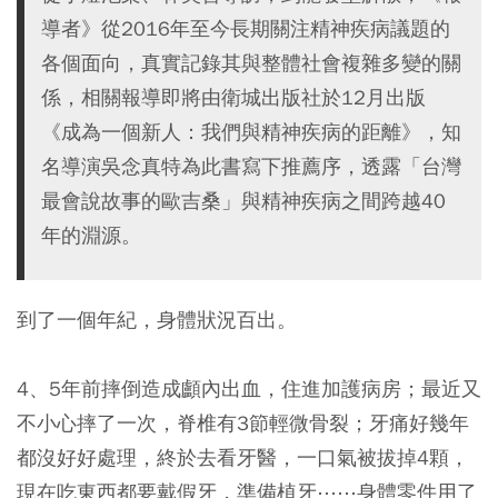
導者》從2016年至今長期關注精神疾病議題的
各個面向，真實記錄其與整體社會複雜多變的關
係，相關報導即將由衛城出版社於12月出版
《成為一個新人：我們與精神疾病的距離》，知
名導演吳念真特為此書寫下推薦序，透露「台灣
最會說故事的歐吉桑」與精神疾病之間跨越40
年的淵源。
到了一個年紀，身體狀況百出。
4、5年前摔倒造成顱內出血，住進加護病房；最近又
不小心摔了一次，脊椎有3節輕微骨裂；牙痛好幾年
都沒好好處理，終於去看牙醫，一口氣被拔掉4顆，
現在吃東西都要戴假牙，準備植牙⋯⋯身體零件用了