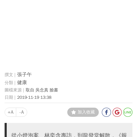
張子午
健康
取自 吳念真 臉書
2019-11-19 13:38
+A
-A
加入收藏
從小燈泡案、林奕含專訪，到龍發堂解散，《報