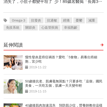
Omega-3
抗發炎
抗過敏
經痛
憂鬱
減重
免疫系統
關節炎
心血管疾病
幸福熟齡
延伸閱讀
慢性發炎是癌症禍首？愛吃「5食物」易養出癌細
胞，宜少吃
2019-11-22
50歲後抗老、肌膚毫無斑點？只要多吃「這個」國民
美食，一天吃五個，肌膚一天天變年輕
2019-11-15
40歲後肌肉加速流失 預防肌少症，營養師教你這樣