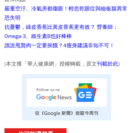
嚴重空汙、冷氣房都傷眼！輕忽乾眼症與瞼板腺異常
恐失明
抗憂鬱，綠皮香蕉比黃皮香蕉更有效？ 營養師：
Omega-3、維生素B也好棒棒
誰說甩贅肉一定要挨餓？4瘦身建議非知不可！
(本文獲「華人健康網」授權轉載，原文
刊載於此
)