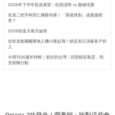
2026年下半年投資展望：狂熱漲勢 vs 嚴峻現實
友達二把手柯富仁裸辭內幕！「落後群創」成最後稻
草？
2026前進大南方論壇
佳世達集團艦隊無人機小隊起飛！鎖定美日頂級客戶切
入
今周刊30週年特輯｜更好的台灣：回望精彩風雲，預
見前瞻行動
Omega-3抗發炎！營養師：吃對這些食