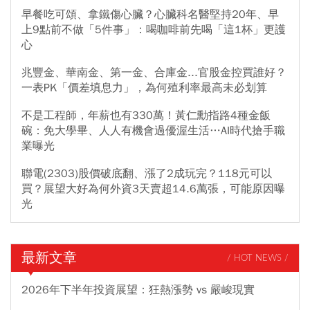
早餐吃可頌、拿鐵傷心臟？心臟科名醫堅持20年、早
上9點前不做「5件事」：喝咖啡前先喝「這1杯」更護
心
兆豐金、華南金、第一金、合庫金...官股金控買誰好？
一表PK「價差填息力」，為何殖利率最高未必划算
不是工程師，年薪也有330萬！黃仁勳指路4種金飯
碗：免大學畢、人人有機會過優渥生活…AI時代搶手職
業曝光
聯電(2303)股價破底翻、漲了2成玩完？118元可以
買？展望大好為何外資3天賣超14.6萬張，可能原因曝
光
最新文章
/ HOT NEWS /
2026年下半年投資展望：狂熱漲勢 vs 嚴峻現實