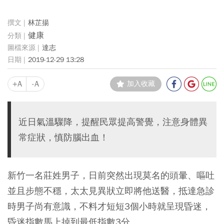
林芷揚
健康
達志
2019-12-29 13:28
+A
-A
加入收藏
近日氣溫驟降，提醒民眾提高警覺，注意身體異
常症狀，慎防腦出血！
新竹一名莊姓男子，日前突然出現莫名的頭暈、嘔吐
並且步態不穩，太太見異狀立即將他送醫，抵達急診
時男子尚有意識，不料才短短3個小時就呈現昏迷，
昏迷指數馬上掉到最低指數3分。