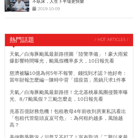
不臥床，人生下半場更快樂
2019-10-09
熱門話題
/ HOT ARTICLES /
天氣／白海豚颱風最新路徑圖「陸警準備」！豪大雨紫
爆影響時間曝光，颱風假機率多大，10日報先看
慈濟被騙10億為何5年不報警、錢找到才認？他好奇：
當年財報怎麼編…陳時中背「擋疫苗」黑鍋只求1件事
天氣／白海豚颱風最新路徑！北北基桃暴風圈侵襲率曝
光、8/7颱風假？三颱怎麼走，10日報先看
兆基百億財務危機！包租教母4年前收到房東私訊看出
「包租代管龍頭岌岌可危」：為何租約越多，風險越
高？
美伊戰爭戰況／川普又不打了！宣布取消「二戰以來最