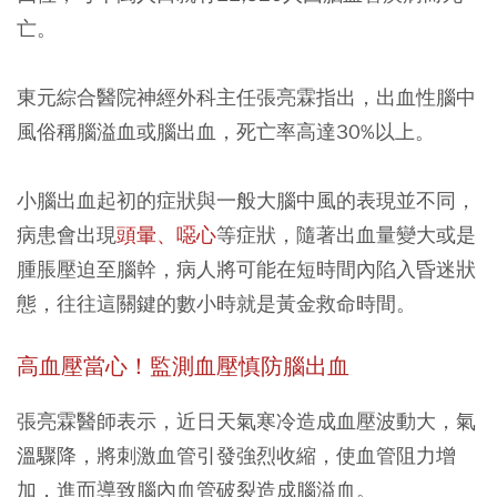
亡。
東元綜合醫院神經外科主任張亮霖指出，出血性腦中
風俗稱腦溢血或腦出血，死亡率高達30%以上。
小腦出血起初的症狀與一般大腦中風的表現並不同，
病患會出現
頭暈、噁心
等症狀，隨著出血量變大或是
腫脹壓迫至腦幹，病人將可能在短時間內陷入昏迷狀
態，往往這關鍵的數小時就是黃金救命時間。
高血壓當心！監測血壓慎防腦出血
張亮霖醫師表示，近日天氣寒冷造成血壓波動大，氣
溫驟降，將刺激血管引發強烈收縮，使血管阻力增
加，進而導致腦內血管破裂造成腦溢血。