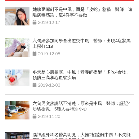
她臉歪嘴斜不是中風，而是「皮蛇」惹禍 醫師：遠
離病毒感染，這4件事不要做
2019-12-17
六旬婦參加同學會出遊突中風 醫師：出現4症狀馬
上撥打119
2019-12-05
冬天易心肌梗塞、中風！營養師提醒「多吃4食物」
預防三高和心血管疾病
2019-12-03
六旬男突然說話不清楚，原來是中風 醫師：謹記4
步驟搶救、5種人要特別小心
2019-11-20
腦神經外科名醫高明見，大推2招遠離中風！不失能