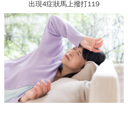
出現4症狀馬上撥打119