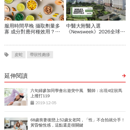
皮蛇
帶狀性皰疹
延伸閱讀
六旬婦參加同學會出遊突中風 醫師：出現4症狀馬
上撥打119
2019-12-05
68歲喪妻後戀上52歲女老闆，「性」不合拍就分手！
黃昏愉悅感，這點還是很關鍵