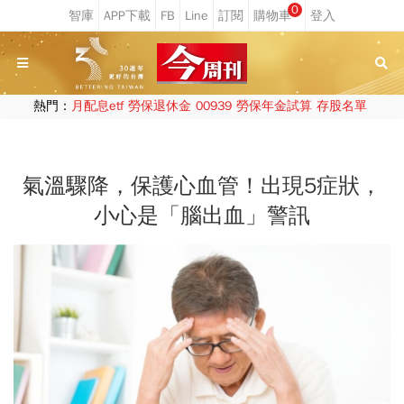
0
熱門：
月配息etf
勞保退休金
00939
勞保年金試算
存股名單
氣溫驟降，保護心血管！出現5症狀，
小心是「腦出血」警訊