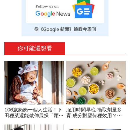
你可能還想看
106歲奶奶一個人生活！下
服用時間早晚 攝取劑量多
田種菜還能做伸展操「頭貼
寡 成分對應何種效用？
腿」...公開8個健康長壽秘
專家也看花眼 保健品怎麼
訣：每天早餐都喝「這1碗
吃才對