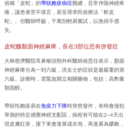
俗稱「皮蛇」的
帶狀皰疹病症
難纏，且常伴隨神經疼
痛，讓患者苦不堪言，甚至尋求民俗療法「斬皮
蛇」。但醫師呼籲，千萬別輕易嘗試，以免得不償
失。
皮蛇釀顏面神經麻痺，長在3部位恐有併發症
大林慈濟醫院耳鼻喉頭頸外科醫師侯思任表示，顏面
神經麻痺分為一到六級，洪女士的症狀是最嚴重的第
六級。診療時，需緊急開立相關藥物，包括：高劑量
類固醇。
帶狀性皰疹易在
免疫力下降
時突然發作，有時會侵犯
單側的特定感覺神經支配區，病程有可能在2~4天出
現皮膚紅疹，接下來會進展成水泡，再進展為膿皰，