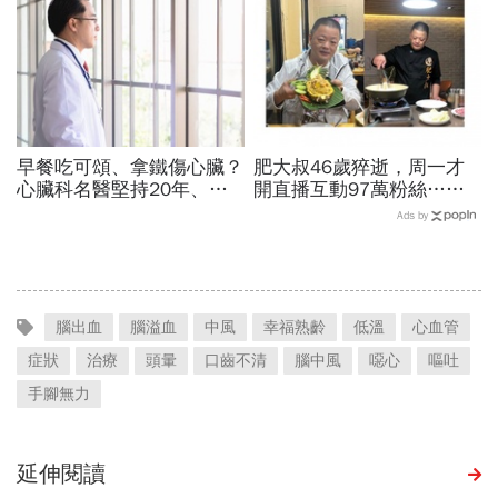
湯」
早餐吃可頌、拿鐵傷心臟？
肥大叔46歲猝逝，周一才
心臟科名醫堅持20年、早
開直播互動97萬粉絲…常
上9點前不做「5件事」：
連續工作17小時，死因和
Ads by
喝咖啡前先喝「這1杯」更
爆瘦有關？體重異常減輕9
護心
警訊
腦出血
腦溢血
中風
幸福熟齡
低溫
心血管
症狀
治療
頭暈
口齒不清
腦中風
噁心
嘔吐
手腳無力
延伸閱讀