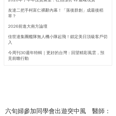
2026年下半年投資展望：狂熱漲勢 vs 嚴峻現實
友達二把手柯富仁裸辭內幕！「落後群創」成最後稻
草？
2026前進大南方論壇
佳世達集團艦隊無人機小隊起飛！鎖定美日頂級客戶切
入
今周刊30週年特輯｜更好的台灣：回望精彩風雲，預
見前瞻行動
六旬婦參加同學會出遊突中風 醫師：