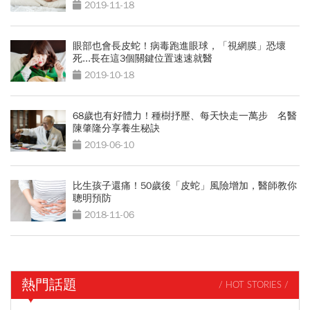
2019-11-18
眼部也會長皮蛇！病毒跑進眼球，「視網膜」恐壞
死...長在這3個關鍵位置速速就醫
2019-10-18
68歲也有好體力！種樹抒壓、每天快走一萬步 名醫
陳肇隆分享養生秘訣
2019-06-10
比生孩子還痛！50歲後「皮蛇」風險增加，醫師教你
聰明預防
2018-11-06
熱門話題
/ HOT STORIES /