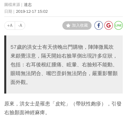
達志
2019-12-17 15:02
+A
-A
加入收藏
57歲的洪女士有天傍晚出門購物，陣陣微風吹
來頗覺涼意，隔天開始右臉單側出現許多症狀，
包括：右耳後根紅腫痛、眩暈、右臉頰不能動、
眼睛無法閉合、嘴巴歪斜無法閉合，嚴重影響顏
面外觀。
原來，洪女士是罹患「皮蛇」（帶狀性皰疹），引發
右臉顏面神經麻痺。