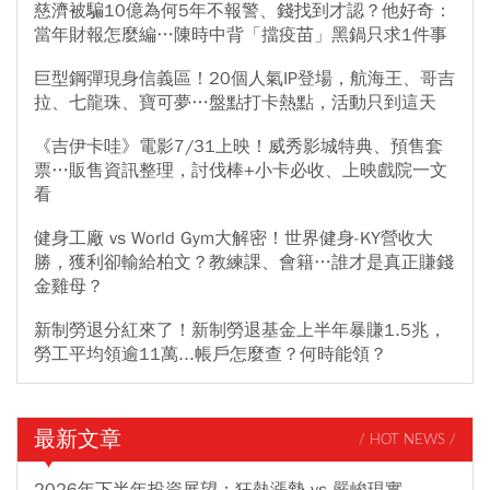
慈濟被騙10億為何5年不報警、錢找到才認？他好奇：
當年財報怎麼編…陳時中背「擋疫苗」黑鍋只求1件事
巨型鋼彈現身信義區！20個人氣IP登場，航海王、哥吉
拉、七龍珠、寶可夢…盤點打卡熱點，活動只到這天
《吉伊卡哇》電影7/31上映！威秀影城特典、預售套
票…販售資訊整理，討伐棒+小卡必收、上映戲院一文
看
健身工廠 vs World Gym大解密！世界健身-KY營收大
勝，獲利卻輸給柏文？教練課、會籍…誰才是真正賺錢
金雞母？
新制勞退分紅來了！新制勞退基金上半年暴賺1.5兆，
勞工平均領逾11萬...帳戶怎麼查？何時能領？
最新文章
/ HOT NEWS /