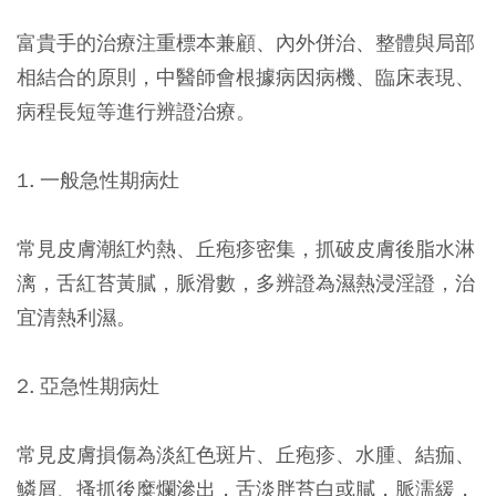
富貴手的治療注重標本兼顧、內外併治、整體與局部
相結合的原則，中醫師會根據病因病機、臨床表現、
病程長短等進行辨證治療。
1. 一般急性期病灶
常見皮膚潮紅灼熱、丘疱疹密集，抓破皮膚後脂水淋
漓，舌紅苔黃膩，脈滑數，多辨證為濕熱浸淫證，治
宜清熱利濕。
2. 亞急性期病灶
常見皮膚損傷為淡紅色斑片、丘疱疹、水腫、結痂、
鱗屑、搔抓後糜爛滲出，舌淡胖苔白或膩，脈濡緩，