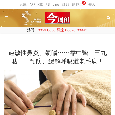
0
熱門：
0056
0050
輝達
00878
00940
過敏性鼻炎、氣喘……靠中醫「三九
貼」 預防、緩解呼吸道老毛病！