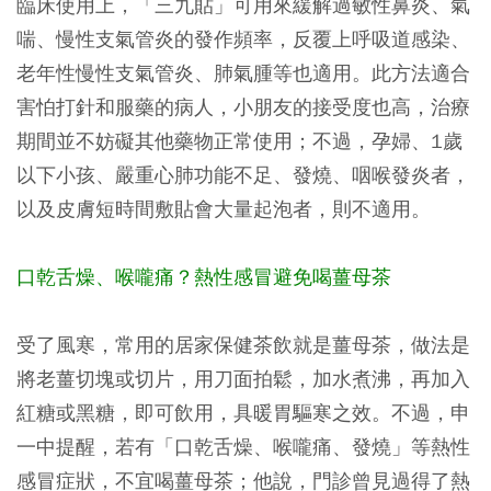
臨床使用上，「三九貼」可用來緩解過敏性鼻炎、氣
喘、慢性支氣管炎的發作頻率，反覆上呼吸道感染、
老年性慢性支氣管炎、肺氣腫等也適用。此方法適合
害怕打針和服藥的病人，小朋友的接受度也高，治療
期間並不妨礙其他藥物正常使用；不過，孕婦、1歲
以下小孩、嚴重心肺功能不足、發燒、咽喉發炎者，
以及皮膚短時間敷貼會大量起泡者，則不適用。
口乾舌燥、喉嚨痛？熱性感冒避免喝薑母茶
受了風寒，常用的居家保健茶飲就是薑母茶，做法是
將老薑切塊或切片，用刀面拍鬆，加水煮沸，再加入
紅糖或黑糖，即可飲用，具暖胃驅寒之效。不過，申
一中提醒，若有「口乾舌燥、喉嚨痛、發燒」等熱性
感冒症狀，不宜喝薑母茶；他說，門診曾見過得了熱