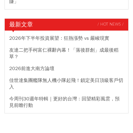
賺」
最新文章
/ HOT NEWS /
2026年下半年投資展望：狂熱漲勢 vs 嚴峻現實
友達二把手柯富仁裸辭內幕！「落後群創」成最後稻
草？
2026前進大南方論壇
佳世達集團艦隊無人機小隊起飛！鎖定美日頂級客戶切
入
今周刊30週年特輯｜更好的台灣：回望精彩風雲，預
見前瞻行動