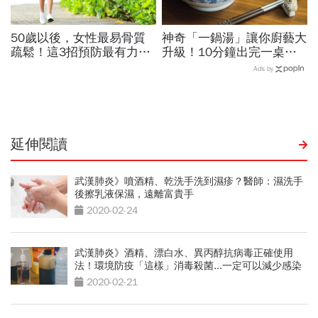
50歲以後，女性最易骨質
神奇「一鍋湯」讓你廚藝大
疏鬆！這3招預防最有力，
升級！10分鐘出完一桌
輕鬆遠離骨衰老不失能！
菜，超簡單
Ads by
延伸閱讀
武漢肺炎》噴酒精、乾洗手洗到濕疹？醫師：濕洗手
後擦乳液保濕，遠離富貴手
2020-02-24
武漢肺炎》酒精、漂白水、異丙醇抗病毒正確使用
法！環境防疫「這樣」消毒殺菌...一定可以減少感染
源
2020-02-21