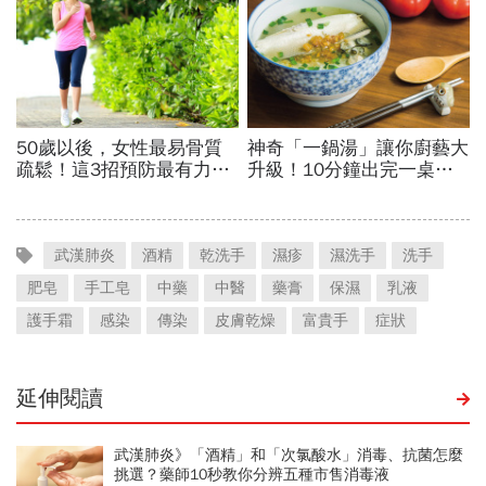
武漢肺炎
酒精
乾洗手
濕疹
濕洗手
洗手
肥皂
手工皂
中藥
中醫
藥膏
保濕
乳液
護手霜
感染
傳染
皮膚乾燥
富貴手
症狀
延伸閱讀
武漢肺炎》「酒精」和「次氯酸水」消毒、抗菌怎麼
挑選？藥師10秒教你分辨五種市售消毒液