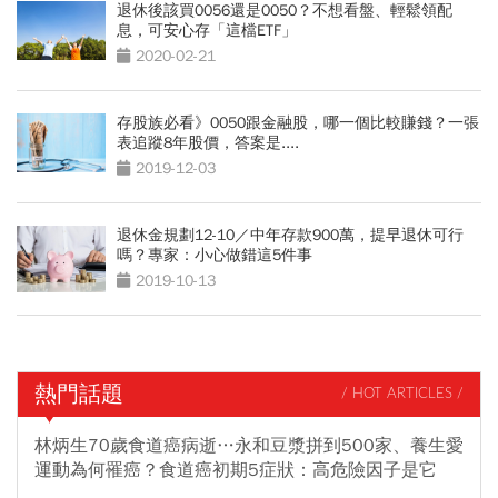
退休後該買0056還是0050？不想看盤、輕鬆領配
息，可安心存「這檔ETF」
2020-02-21
存股族必看》0050跟金融股，哪一個比較賺錢？一張
表追蹤8年股價，答案是....
2019-12-03
退休金規劃12-10／中年存款900萬，提早退休可行
嗎？專家：小心做錯這5件事
2019-10-13
熱門話題
/ HOT ARTICLES /
林炳生70歲食道癌病逝…永和豆漿拼到500家、養生愛
運動為何罹癌？食道癌初期5症狀：高危險因子是它