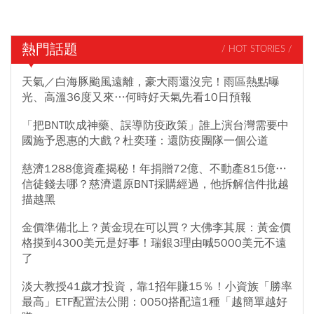
熱門話題
/ HOT STORIES /
天氣／白海豚颱風遠離，豪大雨還沒完！雨區熱點曝
光、高溫36度又來…何時好天氣先看10日預報
「把BNT吹成神藥、誤導防疫政策」誰上演台灣需要中
國施予恩惠的大戲？杜奕瑾：還防疫團隊一個公道
慈濟1288億資產揭秘！年捐贈72億、不動產815億…
信徒錢去哪？慈濟還原BNT採購經過，他拆解信件批越
描越黑
金價準備北上？黃金現在可以買？大佛李其展：黃金價
格摸到4300美元是好事！瑞銀3理由喊5000美元不遠
了
淡大教授41歲才投資，靠1招年賺15％！小資族「勝率
最高」ETF配置法公開：0050搭配這1種「越簡單越好