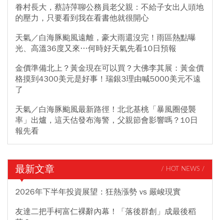
眷村長大，蔡詩萍聊公務員老父親：不給子女出人頭地
的壓力，只要看到我在看書他就很開心
天氣／白海豚颱風遠離，豪大雨還沒完！雨區熱點曝
光、高溫36度又來…何時好天氣先看10日預報
金價準備北上？黃金現在可以買？大佛李其展：黃金價
格摸到4300美元是好事！瑞銀3理由喊5000美元不遠
了
天氣／白海豚颱風最新路徑！北北基桃「暴風圈侵襲
率」出爐，這天估發布海警，父親節會影響嗎？10日
報先看
最新文章
/ HOT NEWS /
2026年下半年投資展望：狂熱漲勢 vs 嚴峻現實
友達二把手柯富仁裸辭內幕！「落後群創」成最後稻