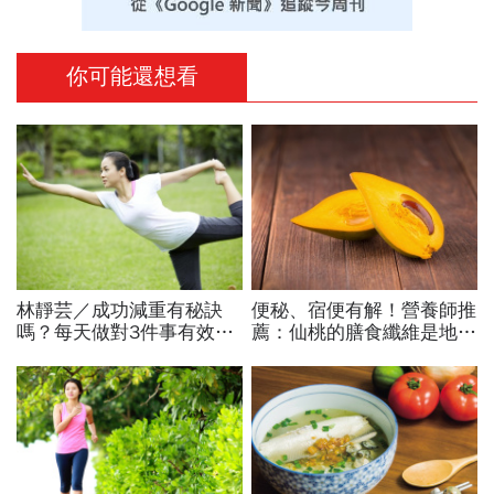
你可能還想看
林靜芸／成功減重有秘訣
便秘、宿便有解！營養師推
嗎？每天做對3件事有效瘦
薦：仙桃的膳食纖維是地瓜
身，擺脫病痛、找回健康
兩倍！