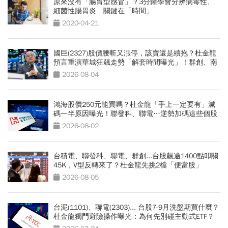
原來沒有「腸胃型感冒」？3分鐘學會分辨病毒性、
細菌性腸胃炎 關鍵在「時間」
2020-04-21
國巨(2327)股價腰斬又漲停，該賣還是續抱？杜金龍
預言重演華城狂飆走勢「解套時間曝光」！群創、南
亞科也點名
2026-08-04
鴻海股價250元能買嗎？杜金龍「手上一定要有」減
碼一半原因曝光！聯發科、聯電…逆勢加碼這些個股
2026-08-02
台積電、聯發科、聯電、群創...台股飆逾1400點叩關
45K，V型反轉來了？杜金龍先挑2檔「便當股」
2026-08-05
台泥(1101)、聯電(2303)... 台股7-9月洗盤期買什麼？
杜金龍獨門避險操作曝光：為何先別碰主動式ETF？