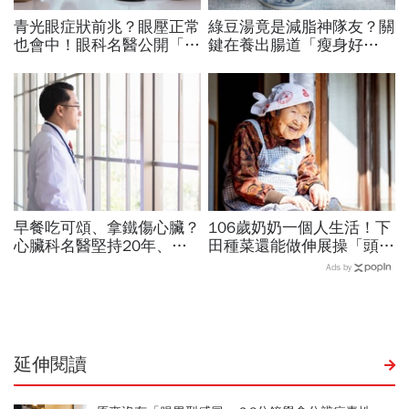
青光眼症狀前兆？眼壓正常
綠豆湯竟是減脂神隊友？關
也會中！眼科名醫公開「護
鍵在養出腸道「瘦身好
眼飲食＋自我檢測3步
菌」...醫教邊吃邊消脂的3
驟」：三餐多吃「1類食
種方法「燃脂率大提升」
物」護眼
早餐吃可頌、拿鐵傷心臟？
106歲奶奶一個人生活！下
心臟科名醫堅持20年、早
田種菜還能做伸展操「頭貼
上9點前不做「5件事」：
腿」...公開8個健康長壽秘
Ads by
喝咖啡前先喝「這1杯」更
訣：每天早餐都喝「這1碗
護心
湯」
延伸閱讀