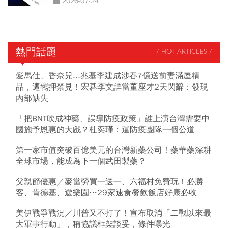
2026-07-24
熱門話題
/ HOT ARTICLES /
愛馬仕、香奈兒...兆基李建成涉吞7億送前妻滿屋精
品，遭羈押禁見！宏碁李文詳當董座才2天閃辭：發現
內部缺失
「把BNT吹成神藥、誤導防疫政策」誰上演台灣需要中
國施予恩惠的大戲？杜奕瑾：還防疫團隊一個公道
第一家市值突破百億美元的台灣新藥公司！藥華藥深耕
全球市場，能成為下一個武田製藥？
父親節優惠／麥當勞買一送一、六福村免費玩！必勝
客、肯德基、遊樂園…29家速食餐飲飯店好康必收
美伊戰爭戰況／川普又不打了！宣布取消「二戰以來最
大軍事行動」，稱協議框架談妥，條件曝光