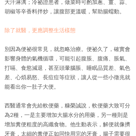
大汗淋漓；冷祕證患者，做菜時可酌加蔥、薑、蒜、
胡椒等辛香料拌炒，讓腹部更溫暖，幫助腸蠕動。
除了就醫，更應調整生活樣態
別因為便祕很常見，就忽略治療。便祕久了，確實會
影響身體的氣機循環，可能引起腹脹、腹痛、脹氣、
打嗝、食慾減退，甚至頭暈腦脹、睡眠品質差、氣色
差、心煩易怒、長痘痘等症狀，讓人從一些小徵兆就
能看出你一肚子大便。
西醫通常會先給軟便藥，糠榮誠說，軟便藥大致可分
為2種，一是主要增加大腸水分的用藥，另一種則是
增加糞便粗度的高纖食物。他生動表示，解便就像擠
牙膏，太細的糞便正如同快用完的牙膏，腸子需要很