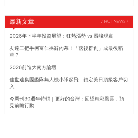
最新文章
/ HOT NEWS /
2026年下半年投資展望：狂熱漲勢 vs 嚴峻現實
友達二把手柯富仁裸辭內幕！「落後群創」成最後稻
草？
2026前進大南方論壇
佳世達集團艦隊無人機小隊起飛！鎖定美日頂級客戶切
入
今周刊30週年特輯｜更好的台灣：回望精彩風雲，預
見前瞻行動