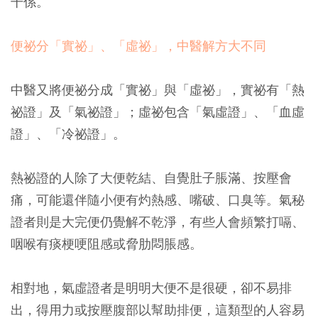
干係。
便祕分「實祕」、「虛祕」，中醫解方大不同
中醫又將便祕分成「實祕」與「虛祕」，實祕有「熱
祕證」及「氣祕證」；虛祕包含「氣虛證」、「血虛
證」、「冷祕證」。
熱祕證的人除了大便乾結、自覺肚子脹滿、按壓會
痛，可能還伴隨小便有灼熱感、嘴破、口臭等。氣秘
證者則是大完便仍覺解不乾淨，有些人會頻繁打嗝、
咽喉有痰梗哽阻感或脅肋悶脹感。
相對地，氣虛證者是明明大便不是很硬，卻不易排
出，得用力或按壓腹部以幫助排便，這類型的人容易