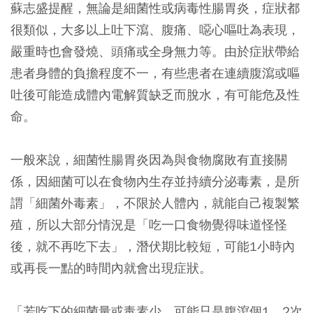
蘇志盛提醒，無論是細菌性或病毒性腸胃炎，症狀都
很類似，大多以上吐下瀉、腹痛、噁心嘔吐為表現，
嚴重時也會發燒、頭痛或全身無力等。由於症狀帶給
患者身體的負擔程度不一，有些患者在連續腹瀉或嘔
吐後可能造成體內電解質缺乏而脫水，有可能危及性
命。
一般來說，細菌性腸胃炎因為與食物腐敗有直接關
係，因細菌可以在食物內生存並持續分泌毒素，是所
謂「細菌外毒素」，不限於人體內，就能自己複製繁
殖，所以大部分情況是「吃一口食物覺得味道怪怪
後，就不再吃下去」，潛伏期比較短，可能1小時內
或再長一點的時間內就會出現症狀。
「若吃下的細菌量或毒素少，可能只是腹瀉個1、2次