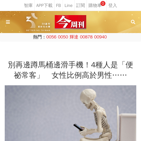
0
熱門：
0056
0050
輝達
00878
00940
別再邊蹲馬桶邊滑手機！4種人是「便
祕常客」 女性比例高於男性……