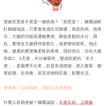
便祕究竟算不算是一種疾病？「當然是！」糠榮誠斬
釘截鐵地說，只要會造成生活困擾，就是疾病。他表
示，大腸的功能為運輸糞便、吸收多餘的水分，因
此，糞便在大腸裡停留愈久，就會變得愈乾。他比
喻，健康的糞便像柔軟的香蕉，很好排出，但在大腸
停留2、3天後，水分被吸乾，變成乾硬的「羊大
便」，直腸擠不出來，於是形成便秘，使人腹脹、腸
胃絞痛、生痔瘡，甚至排便時肛裂，影響生活。
便意來了立刻如廁，否則忍久易便祕
什麼人容易便祕？糠榮誠說，
久坐久站
、
上班族