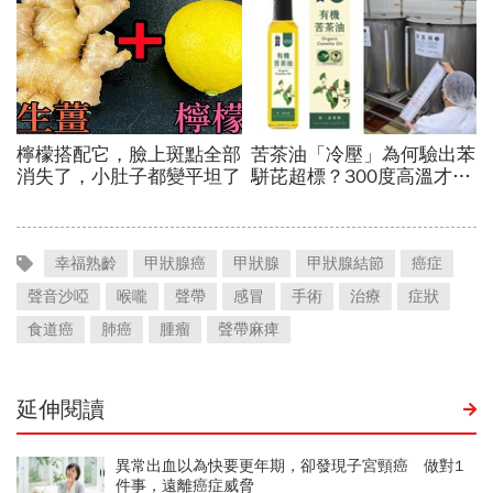
幸福熟齡
甲狀腺癌
甲狀腺
甲狀腺結節
癌症
聲音沙啞
喉嚨
聲帶
感冒
手術
治療
症狀
食道癌
肺癌
腫瘤
聲帶麻痺
延伸閱讀
異常出血以為快要更年期，卻發現子宮頸癌 做對1
件事，遠離癌症威脅