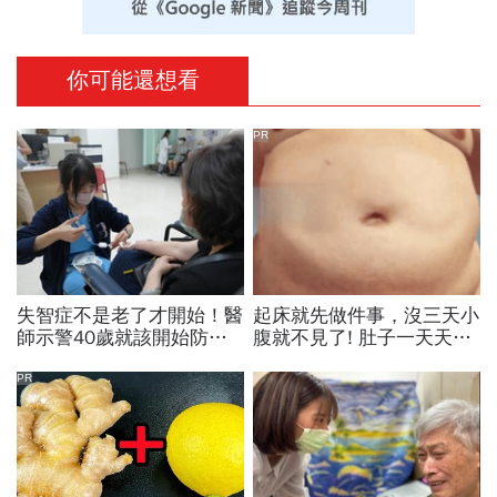
你可能還想看
PR
失智症不是老了才開始！醫
起床就先做件事，沒三天小
師示警40歲就該開始防失
腹就不見了! 肚子一天天變
智，做好14件事可望預防
小！
45％風險
PR