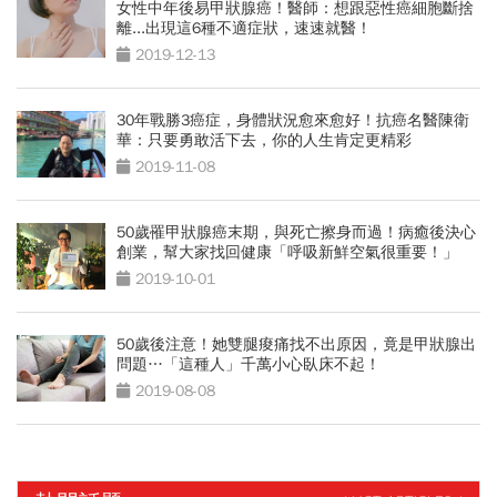
女性中年後易甲狀腺癌！醫師：想跟惡性癌細胞斷捨
離...出現這6種不適症狀，速速就醫！
2019-12-13
30年戰勝3癌症，身體狀況愈來愈好！抗癌名醫陳衛
華：只要勇敢活下去，你的人生肯定更精彩
2019-11-08
50歲罹甲狀腺癌末期，與死亡擦身而過！病癒後決心
創業，幫大家找回健康「呼吸新鮮空氣很重要！」
2019-10-01
50歲後注意！她雙腿痠痛找不出原因，竟是甲狀腺出
問題…「這種人」千萬小心臥床不起！
2019-08-08