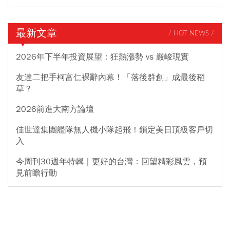
最新文章
/ HOT NEWS /
2026年下半年投資展望：狂熱漲勢 vs 嚴峻現實
友達二把手柯富仁裸辭內幕！「落後群創」成最後稻
草？
2026前進大南方論壇
佳世達集團艦隊無人機小隊起飛！鎖定美日頂級客戶切
入
今周刊30週年特輯｜更好的台灣：回望精彩風雲，預
見前瞻行動