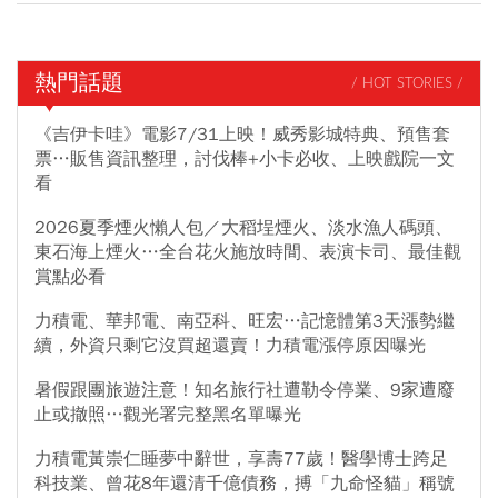
熱門話題
/ HOT STORIES /
《吉伊卡哇》電影7/31上映！威秀影城特典、預售套
票…販售資訊整理，討伐棒+小卡必收、上映戲院一文
看
2026夏季煙火懶人包／大稻埕煙火、淡水漁人碼頭、
東石海上煙火…全台花火施放時間、表演卡司、最佳觀
賞點必看
力積電、華邦電、南亞科、旺宏…記憶體第3天漲勢繼
續，外資只剩它沒買超還賣！力積電漲停原因曝光
暑假跟團旅遊注意！知名旅行社遭勒令停業、9家遭廢
止或撤照…觀光署完整黑名單曝光
力積電黃崇仁睡夢中辭世，享壽77歲！醫學博士跨足
科技業、曾花8年還清千億債務，搏「九命怪貓」稱號