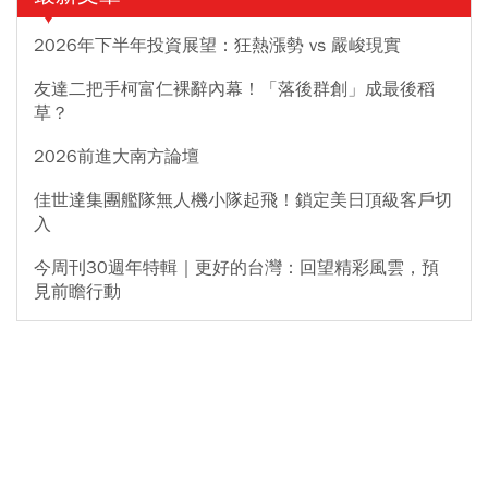
2026年下半年投資展望：狂熱漲勢 vs 嚴峻現實
友達二把手柯富仁裸辭內幕！「落後群創」成最後稻
草？
2026前進大南方論壇
佳世達集團艦隊無人機小隊起飛！鎖定美日頂級客戶切
入
今周刊30週年特輯｜更好的台灣：回望精彩風雲，預
見前瞻行動