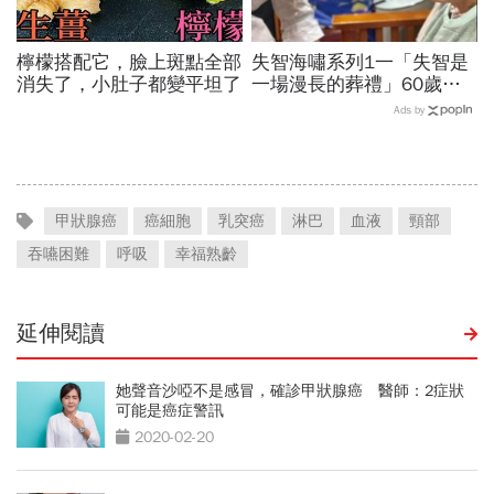
檸檬搭配它，臉上斑點全部
失智海嘯系列1一「失智是
消失了，小肚子都變平坦了
一場漫長的葬禮」60歲退
休教授突患失智，陪伴成修
Ads by
補家庭關係的最後拼圖
甲狀腺癌
癌細胞
乳突癌
淋巴
血液
頸部
吞嚥困難
呼吸
幸福熟齡
延伸閱讀
她聲音沙啞不是感冒，確診甲狀腺癌 醫師：2症狀
可能是癌症警訊
2020-02-20