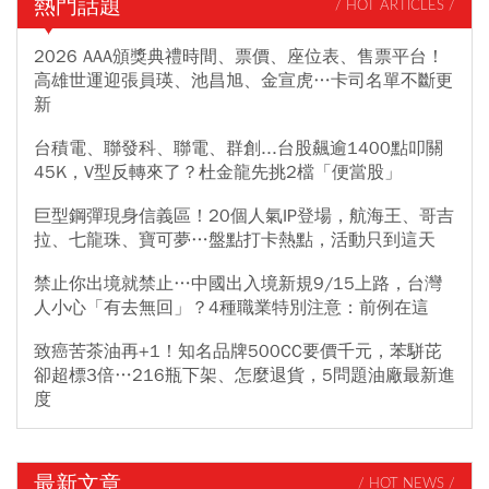
熱門話題
/ HOT ARTICLES /
2026 AAA頒獎典禮時間、票價、座位表、售票平台！
高雄世運迎張員瑛、池昌旭、金宣虎…卡司名單不斷更
新
台積電、聯發科、聯電、群創...台股飆逾1400點叩關
45K，V型反轉來了？杜金龍先挑2檔「便當股」
巨型鋼彈現身信義區！20個人氣IP登場，航海王、哥吉
拉、七龍珠、寶可夢…盤點打卡熱點，活動只到這天
禁止你出境就禁止…中國出入境新規9/15上路，台灣
人小心「有去無回」？4種職業特別注意：前例在這
致癌苦茶油再+1！知名品牌500CC要價千元，苯駢芘
卻超標3倍…216瓶下架、怎麼退貨，5問題油廠最新進
度
最新文章
/ HOT NEWS /