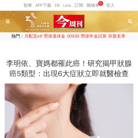
0
熱門：
月配息etf
勞保退休金
00939
勞保年金試算
存股名單
李明依、寶媽都罹此癌！研究揭甲狀腺
癌5類型：出現6大症狀立即就醫檢查