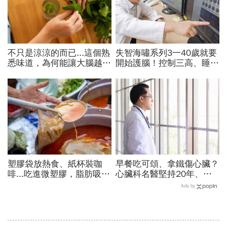
不只是涼涼的而已...這個熟
失智海嘯系列3一40歲就要
悉味道，為何能讓大腦越聞
開始護腦！控制三高、睡眠
越靈光？醫師：每天幾分
品質…抗遺忘不是從發病當
鐘，還能抗老防蛀牙
天算起
塑膠袋放熱食、紙杯裝咖
早餐吃可頌、拿鐵傷心臟？
啡...吃進微塑膠，脂肪吸收
心臟科名醫堅持20年、早
暴增145%！減重醫師只做
上9點前不做「5件事」：
Ads by
4件事，驚見「腰圍小一
喝咖啡前先喝「這1杯」更
圈」
護心