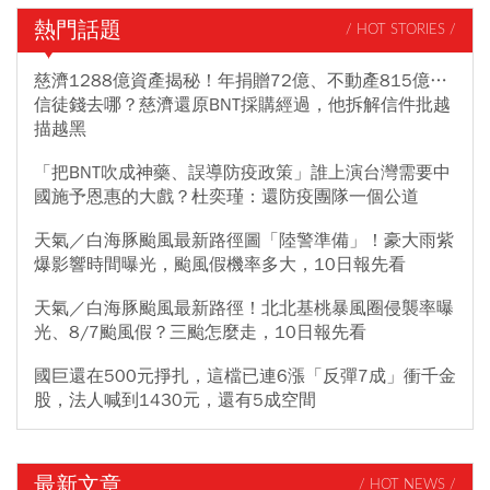
熱門話題
/ HOT STORIES /
慈濟1288億資產揭秘！年捐贈72億、不動產815億…
信徒錢去哪？慈濟還原BNT採購經過，他拆解信件批越
描越黑
「把BNT吹成神藥、誤導防疫政策」誰上演台灣需要中
國施予恩惠的大戲？杜奕瑾：還防疫團隊一個公道
天氣／白海豚颱風最新路徑圖「陸警準備」！豪大雨紫
爆影響時間曝光，颱風假機率多大，10日報先看
天氣／白海豚颱風最新路徑！北北基桃暴風圈侵襲率曝
光、8/7颱風假？三颱怎麼走，10日報先看
國巨還在500元掙扎，這檔已連6漲「反彈7成」衝千金
股，法人喊到1430元，還有5成空間
最新文章
/ HOT NEWS /