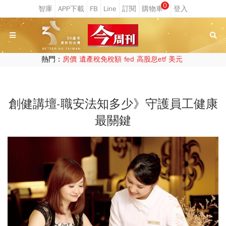
0
熱門：
房價
遺產稅免稅額
fed
高股息etf
美元
創健講壇-職安法知多少》守護員工健康
最關鍵