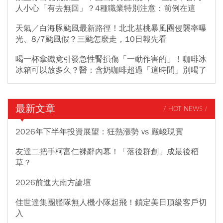
人小心「有去無回」？4種職業特別注意：前例在這
天氣／白海豚颱風最新路徑！北北基桃暴風圈侵襲率曝
光、8/7颱風假？三颱怎麼走，10日報先看
喝一杯拿鐵竟引發急性腎損傷「一動作害的」！咖啡冰
冰箱可以放多久？醫：含奶咖啡超過「這時間」別喝了
最新文章
/ HOT NEWS /
2026年下半年投資展望：狂熱漲勢 vs 嚴峻現實
友達二把手柯富仁裸辭內幕！「落後群創」成最後稻
草？
2026前進大南方論壇
佳世達集團艦隊無人機小隊起飛！鎖定美日頂級客戶切
入