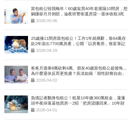
當包租公毀我晚年！60歲翁買40年老屋隔10間房，想
躺賺卻月月倒賠，淪夜班警衛還房貸…退休收租3死
穴
2026-05-06
25歲擁11間房當包租公！工作1年就裸辭，靠64萬存
款2年滾出7700萬房產，公開「以房養房」致富筆記
2026-04-29
爸爸月退俸8萬砍剩4萬、朋友40歲當包租公超後悔...
為什麼退休反而更焦慮？吳淡如揭「假性財務自由」
5大危機
2026-04-02
負債記者翻身包租公！租屋10年繳360萬租金，蓮蓬
頭半夜掉落逼他買房…2招「把房貸賺回來」10年財
富自由
2026-04-01