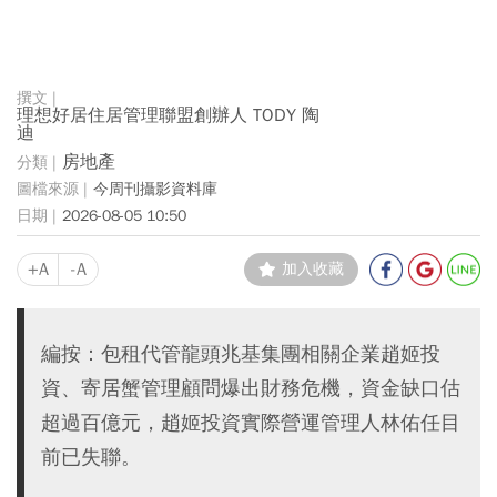
理想好居住居管理聯盟創辦人 TODY 陶
迪
房地產
今周刊攝影資料庫
2026-08-05 10:50
+A
-A
加入收藏
編按：包租代管龍頭兆基集團相關企業趙姬投
資、寄居蟹管理顧問爆出財務危機，資金缺口估
超過百億元，趙姬投資實際營運管理人林佑任目
前已失聯。