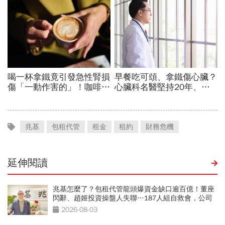
兆基
包租代管
租金
租約
財務危機
延伸閱讀
兆基怎麼了？包租代管龍頭爆資金缺口逾百億！董座
閃辭、趙姬投資操盤人失聯…187人組自救會，公司
最新聲明
2026-08-03