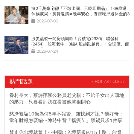
擁2千萬豪宅卻「不敢出國、只吃即期品」！68歲退
休族淚揭：房貸還清≠晚年安心，養房吃掉退休金的3
大誤算
2026-07-06
股災蒸發一間房頭期款！台積電(2330)、聯發科
(2454)…股海老牛「3檔AI股越跌越買」：合理價、便
宜價曝光
2026-07-24
熱門話題
/ HOT ARTICLES /
眷村長大，蔡詩萍聊公務員老父親：不給子女出人頭地
的壓力，只要看到我在看書他就很開心
慈濟被騙10億為何5年不報警、錢找到才認？他好奇：
當年財報怎麼編…陳時中背「擋疫苗」黑鍋只求1件事
禁止你出境就禁止…中國出入境新規9/15上路，台灣