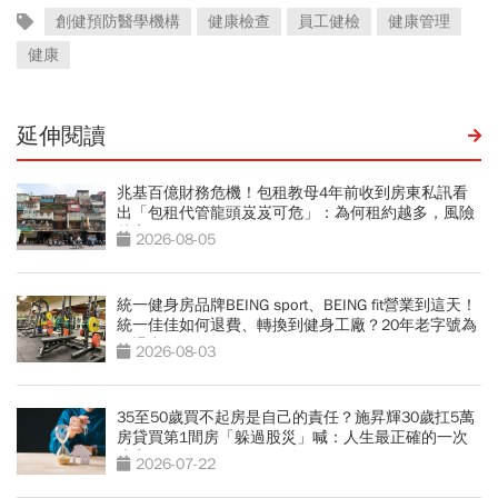
創健預防醫學機構
健康檢查
員工健檢
健康管理
健康
延伸閱讀
兆基百億財務危機！包租教母4年前收到房東私訊看
出「包租代管龍頭岌岌可危」：為何租約越多，風險
越高？
2026-08-05
統一健身房品牌BEING sport、BEING fit營業到這天！
統一佳佳如何退費、轉換到健身工廠？20年老字號為
何退出
2026-08-03
35至50歲買不起房是自己的責任？施昇輝30歲扛5萬
房貸買第1間房「躲過股災」喊：人生最正確的一次
決定
2026-07-22