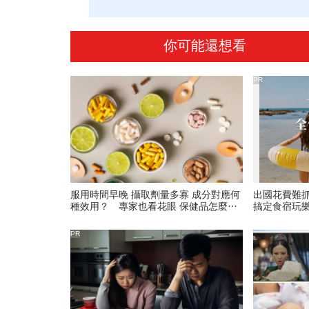
你可能還想看
PR
服用時間早晚 攝取劑量多寡 成分對應何
出國花費難
種效用？ 專家也看花眼 保健品怎麼吃
搞定食宿玩
才對
PR