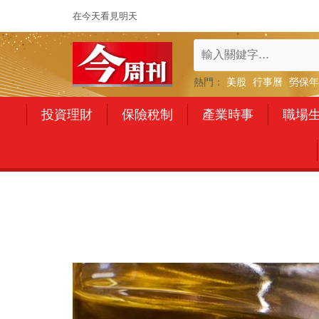
在今天看見明天
熱門：
美股
行事曆
勞保年
投資理財
保險稅制
產業時事
職場