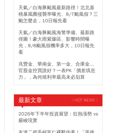
天氣／白海豚颱風最新路徑！北北基
桃暴風圈侵襲率曝光、8/7颱風假？三
颱怎麼走，10日報先看
天氣／白海豚颱風海警準備、最新路
徑圖！豪大雨紫爆區、影響時間曝
光，8/8颱風假機率多大，10日報先
看
兆豐金、華南金、第一金、合庫金...
官股金控買誰好？一表PK「價差填息
力」，為何殖利率最高未必划算
最新文章
/ HOT NEWS /
2026年下半年投資展望：狂熱漲勢 vs
嚴峻現實
友達二把手柯富仁裸辭內幕！「落後