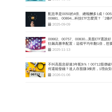
配息率是0050的4倍、總報酬多1成！005
00881、00894...科技ETF怎麼買？「2條
策略」息利雙賺的秘密
2025-09-09
00662、00757、00830...美股ETF選誰好
狂飆高勝率配置：這檔平均年翻1倍，想
心賺就選它
2025-11-13
不叫高股息卻連3年配8％！00712股價破
何還能發錢？達人存股賺3棟房，1理由安
進「配息比00940穩」
2026-01-06