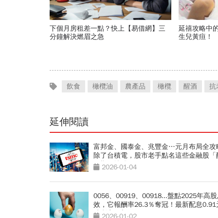
下個月房租差一點？快上【易借網】三
延禧攻略中
分鐘解決燃眉之急
生兒黃疸！
飲食
橄欖油
農產品
橄欖
醒酒
抗
延伸閱讀
富邦金、國泰金、兆豐金…元月布局全攻
除了台積電，股市老手點名這些金融股「
預期」撐股價
2026-01-04
0056、00919、00918...盤點2025年高
效，它報酬率26.3％奪冠！最新配息0.9
殖利率狂飆16％
2026-01-02