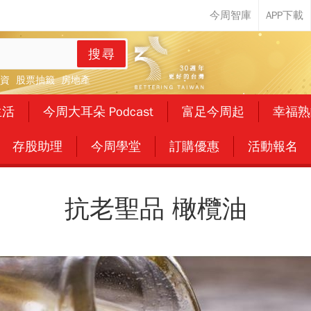
搜尋
資
股票抽籤
房地產
生活
今周大耳朵 Podcast
富足今周起
幸福熟
存股助理
今周學堂
訂購優惠
活動報名
抗老聖品 橄欖油