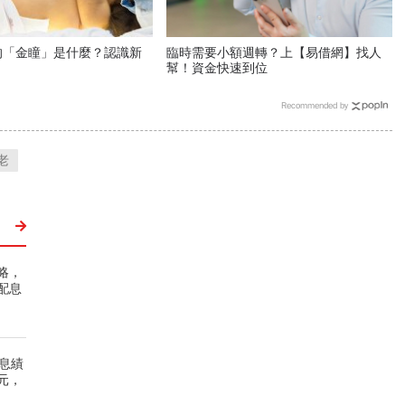
的「金瞳」是什麼？認識新
臨時需要小額週轉？上【易借網】找人
幫！資金快速到位
Recommended by
老
略，
配息
股息績
1元，