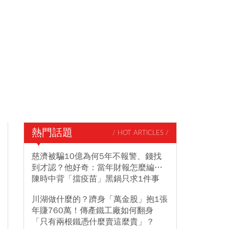
熱門話題
/ HOT ARTICLES /
慈濟被騙10億為何5年不報警、錢找
到才認？他好奇：當年財報怎麼編…
陳時中背「擋疫苗」黑鍋只求1件事
川湖做什麼的？躋身「萬金股」抱1張
年賺760萬！傳產鐵工廠如何翻身
「只有兩根鐵憑什麼賣這麼貴」？