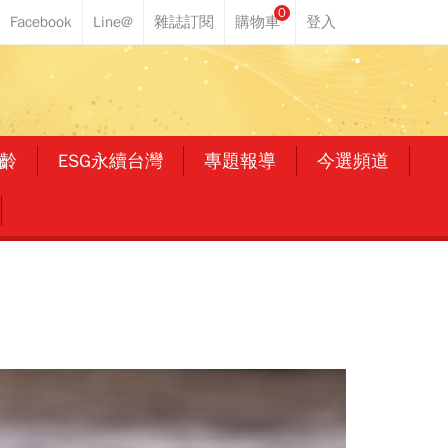
0
齡
ESG永續台灣
專題報導
今選頻道