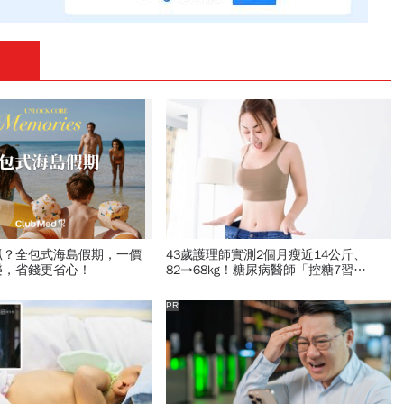
抓？全包式海島假期，一價
43歲護理師實測2個月瘦近14公斤、
樂，省錢更省心！
82→68kg！糖尿病醫師「控糖7習
慣」：三餐、甜食白飯照吃，也能瘦身
減脂
PR