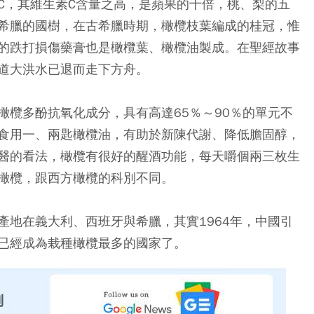
C，其維生素C含量之高，是蘋果的十倍，桃、梨的五
希臘的國樹，在古希臘時期，橄欖枝葉編成的桂冠，惟
的跌打損傷藥膏也是橄欖葉、橄欖油製成。在聖經故事
道大洪水已退而走下方舟。
橄欖多酚抗氧化成分，具有高達65％～90％的單元不
食用一、兩匙橄欖油，有助於新陳代謝、降低膽固醇，
醫的看法，橄欖有很好的醒酒功能，每天嚼個兩三枚生
橄欖，跟西方橄欖的科別不同。
產地在義大利、西班牙與希臘，其實1964年，中國引
已經成為栽種橄欖最多的國家了。