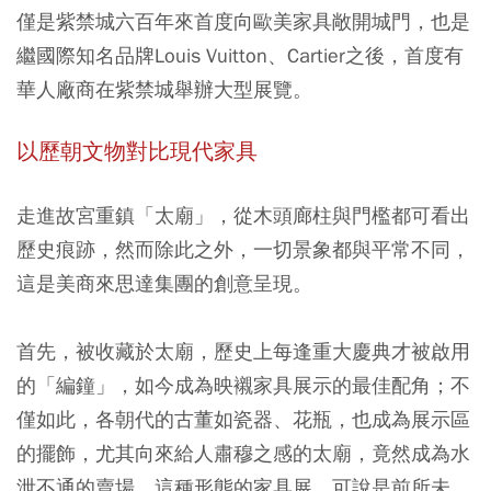
僅是紫禁城六百年來首度向歐美家具敞開城門，也是
繼國際知名品牌Louis Vuitton、Cartier之後，首度有
華人廠商在紫禁城舉辦大型展覽。
以歷朝文物對比現代家具
走進故宮重鎮「太廟」，從木頭廊柱與門檻都可看出
歷史痕跡，然而除此之外，一切景象都與平常不同，
這是美商來思達集團的創意呈現。
首先，被收藏於太廟，歷史上每逢重大慶典才被啟用
的「編鐘」，如今成為映襯家具展示的最佳配角；不
僅如此，各朝代的古董如瓷器、花瓶，也成為展示區
的擺飾，尤其向來給人肅穆之感的太廟，竟然成為水
泄不通的賣場，這種形態的家具展，可說是前所未