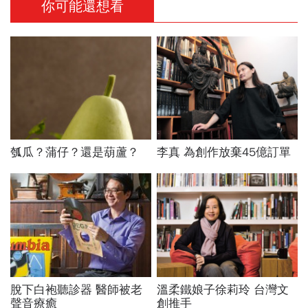
你可能還想看
瓠瓜？蒲仔？還是葫蘆？
李真 為創作放棄45億訂單
脫下白袍聽診器 醫師被老
溫柔鐵娘子徐莉玲 台灣文
聲音療癒
創推手