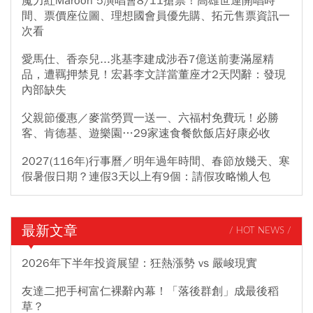
魔力紅Maroon 5演唱會8/11搶票！高雄世運開唱時
間、票價座位圖、理想國會員優先購、拓元售票資訊一
次看
愛馬仕、香奈兒...兆基李建成涉吞7億送前妻滿屋精
品，遭羈押禁見！宏碁李文詳當董座才2天閃辭：發現
內部缺失
父親節優惠／麥當勞買一送一、六福村免費玩！必勝
客、肯德基、遊樂園…29家速食餐飲飯店好康必收
2027(116年)行事曆／明年過年時間、春節放幾天、寒
假暑假日期？連假3天以上有9個：請假攻略懶人包
最新文章
/ HOT NEWS /
2026年下半年投資展望：狂熱漲勢 vs 嚴峻現實
友達二把手柯富仁裸辭內幕！「落後群創」成最後稻
草？