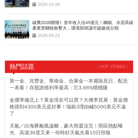
鋼鐵業Costco
2025-10-29
碳費2026開徵》首年收入估45億元！鋼鐵、水泥高碳
產業受關稅衝擊大，環境部研議可緩繳或分期
2025-09-23
熱門話題
/ HOT STORIES /
第一金、兆豐金、華南金、合庫金…本週除息日、配息
一表看！存股誰殖利率最高：它3.66%穩穩賺
金價準備北上？黃金現在可以買？大佛李其展：黃金價
格摸到4300美元是好事！瑞銀3理由喊5000美元不遠
了
天氣／白海豚颱風遠離，豪大雨還沒完！雨區熱點曝
光、高溫36度又來…何時好天氣先看10日預報