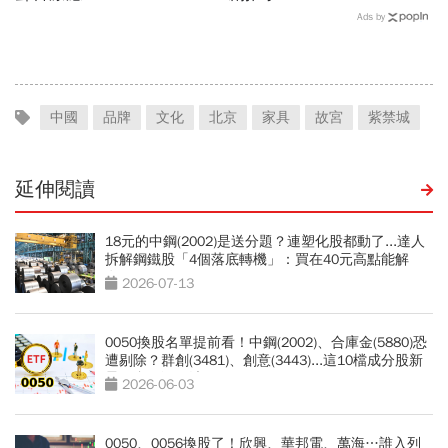
Ads by
中國
品牌
文化
北京
家具
故宮
紫禁城
延伸閱讀
18元的中鋼(2002)是送分題？連塑化股都動了...達人
拆解鋼鐵股「4個落底轉機」：買在40元高點能解
套？
2026-07-13
0050換股名單提前看！中鋼(2002)、合庫金(5880)恐
遭剔除？群創(3481)、創意(3443)...這10檔成分股新
星，會再漲一波？
2026-06-03
0050、0056換股了！欣興、華邦電、萬海…誰入列