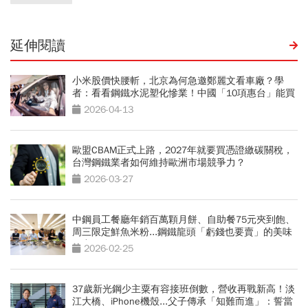
延伸閱讀
小米股價快腰斬，北京為何急邀鄭麗文看車廠？學
者：看看鋼鐵水泥塑化慘業！中國「10項惠台」能買
單？
2026-04-13
歐盟CBAM正式上路，2027年就要買憑證繳碳關稅，
台灣鋼鐵業者如何維持歐洲市場競爭力？
2026-03-27
中鋼員工餐廳年銷百萬顆月餅、自助餐75元夾到飽、
周三限定鮮魚米粉...鋼鐵龍頭「虧錢也要賣」的美味
秘密
2026-02-25
37歲新光鋼少主粟有容接班倒數，營收再戰新高！淡
江大橋、iPhone機殼...父子傳承「知難而進」：誓當