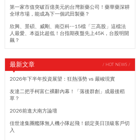
第一家市值突破百億美元的台灣新藥公司！藥華藥深耕
全球市場，能成為下一個武田製藥？
欣興、景碩、威剛、南亞科…15檔「三高股」這檔法
人最愛、本益比超低！台指期夜盤先上45K，台股明開
飆？
最新文章
/ HOT NEWS /
2026年下半年投資展望：狂熱漲勢 vs 嚴峻現實
友達二把手柯富仁裸辭內幕！「落後群創」成最後稻
草？
2026前進大南方論壇
佳世達集團艦隊無人機小隊起飛！鎖定美日頂級客戶切
入