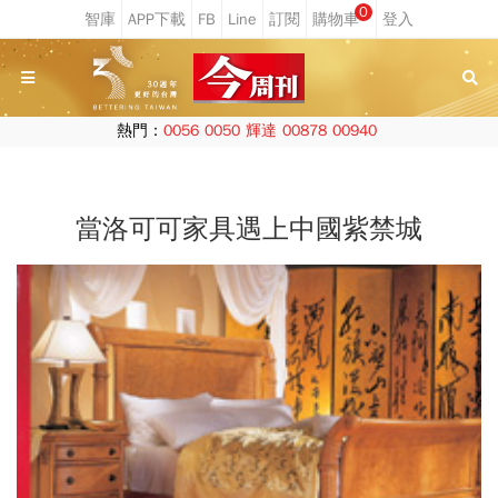
0
熱門：
0056
0050
輝達
00878
00940
當洛可可家具遇上中國紫禁城