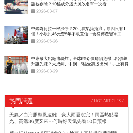
誰被剔除？10檔成分股大風吹名單一次看
2026-03-07
中鋼為何拉一根漲停？20元買氣搶搶滾，原因只有1
個！小股民46元套5年不敢置信…會從傳產變軍工
股？
2026-05-26
中東最大鋁廠遭轟炸，全球9%鋁供應陷危機...鋁價飆
升誰先賺？大成鋼、中鋼...5檔受惠股出列「手上有貨
才是王」
2026-03-29
熱門話題
/ HOT ARTICLES /
天氣／白海豚颱風遠離，豪大雨還沒完！雨區熱點曝
光、高溫36度又來…何時好天氣先看10日預報