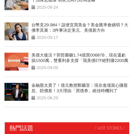
干預降息循環 弱美元時代布局攻略
2025-09-24
台幣見29.984！該便宜買美金？美金匯率會續弱？大
佛李其展：3件事決定美元、美債新方向
2025-09-17
美債大復活？郭哲榮砸1.74億買00687B，現在還虧
損1500萬，雙重利多支撐「我美債ETF絕對賺2200萬
出場」
2025-09-09
金融股太貴了！億元教授鄭廳宜：現在進場當心賺股
息、賠價差！3大理由「買債券」絕佳時機到了
2025-08-29
熱門話題
/ HOT STORIES /