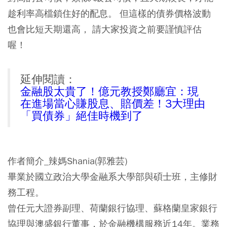
趁利率高檔鎖住好的配息。 但這樣的債券價格波動
也會比短天期還高， 請大家投資之前要謹慎評估
喔！
延伸閱讀：
金融股太貴了！億元教授鄭廳宜：現
在進場當心賺股息、賠價差！3大理由
「買債券」絕佳時機到了
作者簡介_辣媽Shania(郭雅芸)
畢業於國立政治大學金融系大學部與碩士班，主修財
務工程。
曾任元大證券副理、荷蘭銀行協理、蘇格蘭皇家銀行
協理與澳盛銀行董事，於金融機構服務近14年。業務