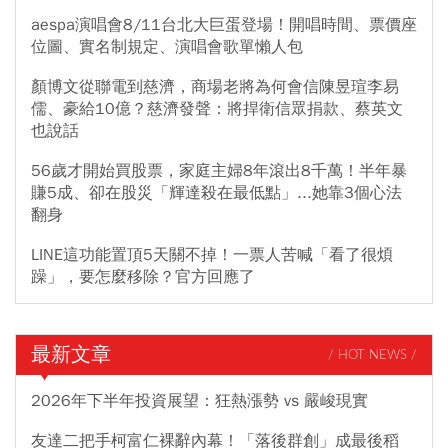
aespa演唱會8/11台北大巨蛋登場！開唱時間、票價座
位圖、實名制規定、演唱會歌單懶人包
顏博文從聯電到慈濟，商場老將為何會信陳昱瑄李易
儒、豪給10億？慈濟發聲：將捍衛信眾捐款、蔡英文
也說話
56歲才開始買股票，家庭主婦8年滾出8千萬！半年暴
賺5成、卻在股災「輝達殺在最低點」...她靠3個心法
翻身
LINE這功能置頂5天關不掉！一票人苦喊「看了很煩
躁」，要怎麼移除？官方回應了
最新文章
/ HOT NEWS /
2026年下半年投資展望：狂熱漲勢 vs 嚴峻現實
友達二把手柯富仁裸辭內幕！「落後群創」成最後稻