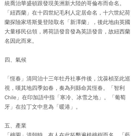
統喬治華盛頓跟發現美洲新大陸的哥倫布而命名。
「紐西蘭」在十四世紀毛利人定居命名，十六世紀荷
蘭探險家塔斯曼登陸取名「新澤蘭」，後此地由英國
大量移民佔領，將荷語發音發為英語發音，故紐西蘭
名因此而來。
四、氣候
「恆春」清同治十三年牡丹社事件後，沈葆楨至此巡
視，嘆其地四季如春，奏為列縣命其恆春。「智利
Chile」在印加語中指「寒冷、冰雪之地」。「葡萄
牙」在拉丁文中意為「暖港」。
五、產業
「桃園」清朝時，有人在此拓墾遍植桃樹而名。「藍