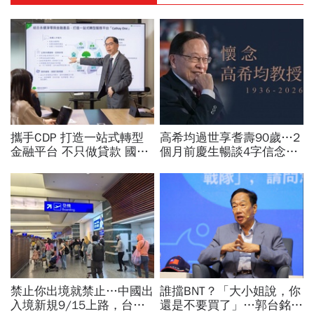
攜手CDP 打造一站式轉型
高希均過世享耆壽90歲…2
金融平台 不只做貸款 國泰
個月前慶生暢談4字信念，
世華化身減碳顧問
回憶錄給讀者忠告：自求多
福、一切靠自己爭氣
禁止你出境就禁止…中國出
誰擋BNT？「大小姐說，你
入境新規9/15上路，台灣
還是不要買了」…郭台銘曝