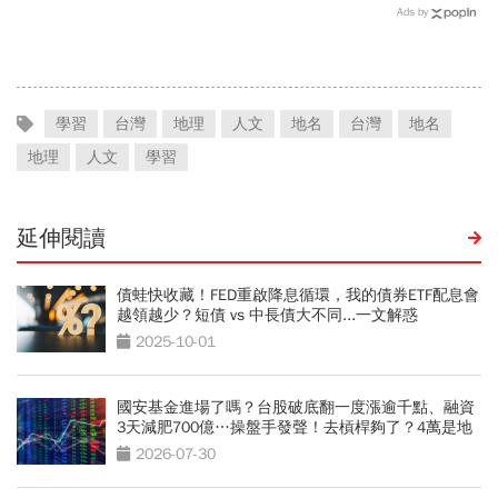
人小心「有去無回」？4種
李大維打給他，被點名的都
Ads by
職業特別注意：前例在這
回應了
學習
台灣
地理
人文
地名
台灣
地名
地理
人文
學習
延伸閱讀
債蛙快收藏！FED重啟降息循環，我的債券ETF配息會
越領越少？短債 vs 中長債大不同...一文解惑
2025-10-01
國安基金進場了嗎？台股破底翻一度漲逾千點、融資
3天減肥700億…操盤手發聲！去槓桿夠了？4萬是地
板？
2026-07-30