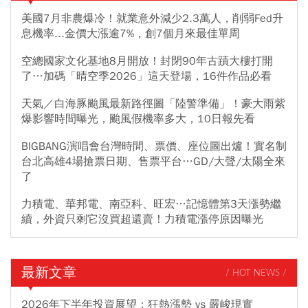
美國7月非農爆冷！就業意外減少2.3萬人，削弱Fed升
息機率...金價大漲逾7%，創7個月來最佳單周
空總國家文化基地8月開放！封閉90年古蹟大樓打開
了…加碼「晴空季2026」這天登場，16件作品必看
天氣／白海豚颱風最新路徑圖「陸警準備」！豪大雨紫
爆影響時間曝光，颱風假機率多大，10日報先看
BIGBANG演唱會台灣時間、票價、座位圖出爐！實名制
台北高雄4場搶票日期、售票平台…GD/大聲/太陽全來
了
力積電、華邦電、南亞科、旺宏…記憶體第3天漲勢繼
續，外資只剩它沒買超還賣！力積電漲停原因曝光
最新文章
/ HOT NEWS /
2026年下半年投資展望：狂熱漲勢 vs 嚴峻現實