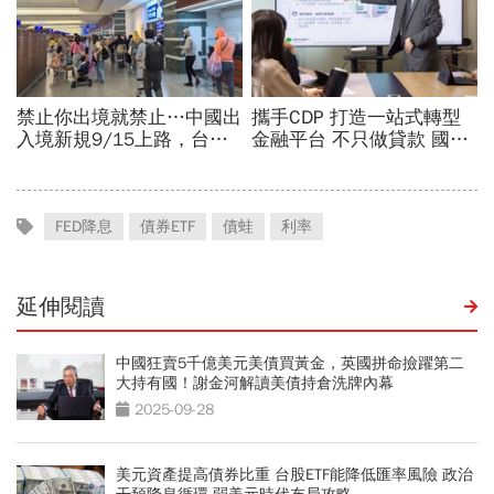
FED降息
債券ETF
債蛙
利率
延伸閱讀
中國狂賣5千億美元美債買黃金，英國拼命撿躍第二
大持有國！謝金河解讀美債持倉洗牌內幕
2025-09-28
美元資產提高債券比重 台股ETF能降低匯率風險 政治