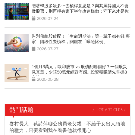
陪著韓股多殺多…去槓桿意思是？與其罵韓國人不會
做股票，別再押身家下半年改這樣做：守下來才是你
的錢
2026-07-24
告別傳統股債配！「生命週期法」讓一輩子都有錢 專
家：階段性去槓桿，關鍵在「曝險比例」
2026-07-27
1個月3萬元，歐印股市 vs 股債配哪個好？一個股災
見真章，少賠50萬元絕對有感...投資穩賺請先掌握8
字訣
2025-05-28
熱門話題
/ HOT ARTICLES /
眷村長大，蔡詩萍聊公務員老父親：不給子女出人頭地
的壓力，只要看到我在看書他就很開心