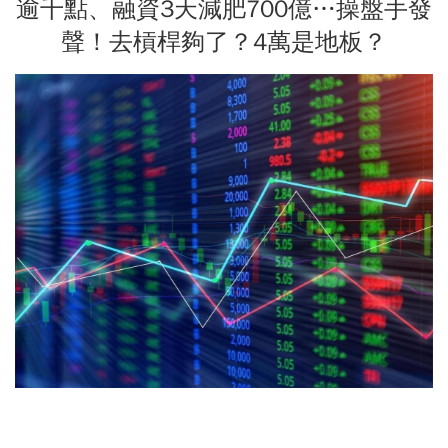
逾千點、融資3天減肥700億…操盤手發
聲！去槓桿夠了？4萬是地板？