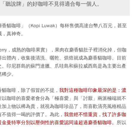
「聽說牌」的好咖啡不見得適合每一個人。
貓咖啡」（Kopi Luwak）每杯售價高達台幣八百元，甚至
減，真神奇。
Cherry，成熟的咖啡果實），果肉在麝香貓肚子裡消化掉，但咖
排出體內，收集後清洗、曬乾、烘焙就成為麝香貓咖啡。目前
之。印尼群島的蘇門達臘、爪哇島和蘇拉威西島是為主要出產
然稀少。
香貓咖啡，除了假冒的不提，
我對這種咖啡印象最深的是：濃
所以咖啡的喜愛者會分為「極喜愛」與「討厭」兩派極端就不
性加上物以稀為貴，就視為咖啡珍品了，而喜歡清亮風格精品
有不值得一喝的評價了。為此，
我曾經不惜重資，找了許多咖
黃金曼特寧分別以壓倒性的喜愛認同遠超過麝香貓咖啡。
所以