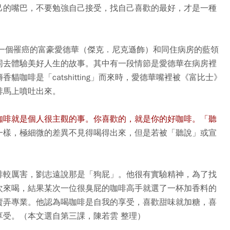
己的嘴巴，不要勉強自己接受，找自己喜歡的最好，才是一種
t）是講一個罹癌的富豪愛德華（傑克．尼克遜飾）和同住病房的藍領
同去體驗美好人生的故事。其中有一段情節是愛德華在病房裡
咖啡是「catshitting」而來時，愛德華嘴裡被《富比士》
咖啡馬上噴吐出來。
咖啡就是個人很主觀的事。
你喜歡的，就是你的好咖啡。
「聽
一樣，極細微的差異不見得喝得出來，但是若被「聽說」或宣
啡較厲害，劉志遠說那是「狗屁」。他很有實驗精神，為了找
次來喝，結果某次一位很臭屁的咖啡高手就選了一杯加香料的
賣弄專業。他認為喝咖啡是自我的享受，喜歡甜味就加糖，喜
受。（本文選自第三課，陳若雲 整理）