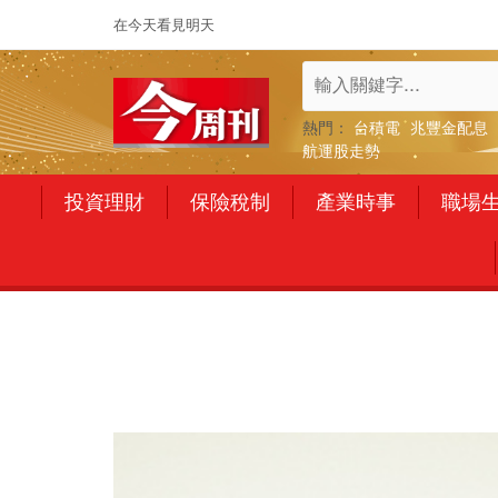
在今天看見明天
熱門：
台積電
兆豐金配息
航運股走勢
投資理財
保險稅制
產業時事
職場