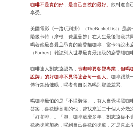
咖啡不是貴的好，是自己喜歡的最好。
飲料進自
享受。
美國電影《一路玩到掛》（TheBucketLis
階級卡特（摩根．費里曼飾）在人生最後階段共
喝著他最喜愛且昂貴的麝香貓咖啡，當卡特說出麝香貓
（Forbes）雜誌列入世界最貴最頂級的麝香貓
咖啡達人劉志遠認為，
賣咖啡要客觀專業，但喝
說牌」的好咖啡不見得適合每一個人。
咖啡跟茶
傳行銷給催眠，喝者會自以為喝到那些差異。
喝咖啡最怕的是「不懂裝懂」，有人自覺喝黑咖
答案，喜歡辦盲測的他，曾找來近二十個人分幾
「好咖啡」。「泡」咖啡這麼多年，劉志遠從不
歡奶味就加奶，喝到自己喜歡的味道，才是真正享