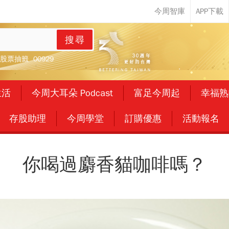
搜尋
股票抽籤
00929
生活
今周大耳朵 Podcast
富足今周起
幸福熟
存股助理
今周學堂
訂購優惠
活動報名
你喝過麝香貓咖啡嗎？