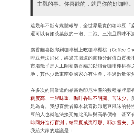
主觀的事。你喜歡的，就是你的好咖啡。
這幾年不斷有媒體報導，全世界最貴的咖啡豆「麝香
還可以有如茶葉般的一泡、二泡、三泡且風味不
麝香貓喜歡爬到咖啡樹上吃咖啡櫻桃（Coffee 
啡豆無法消化，經過其腸道的菌種分解蛋白質後
市場幾乎是人工圈養麝香貓加以餵食咖啡櫻桃得
地，其他少數東南亞國家亦有生產，不過數量依
在多次的同業邀約品嘗過印尼生產的數種品牌麝
稠度高、土腥味重、咖啡香味不明顯、苦味少。
足為奇。我想喜愛者原本就喜歡印尼豆風味的特
豆的人也就無法接受如此風味與高昂價格，甚至
啡同好進行盲測，結果夏威夷可那、耶加雪夫、
我給大家的建議是：