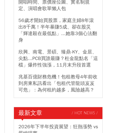
開唱時間、票價座位圖、實名制規
定、演唱會歌單懶人包
56歲才開始買股票，家庭主婦8年滾
出8千萬！半年暴賺5成、卻在股災
「輝達殺在最低點」...她靠3個心法翻
身
欣興、南電、景碩、臻鼎-KY、金居、
尖點...PCB買誰最賺？杜金龍點名「這
檔」爆炸性強漲，11月末升段首選
兆基百億財務危機！包租教母4年前收
到房東私訊看出「包租代管龍頭岌岌
可危」：為何租約越多，風險越高？
最新文章
/ HOT NEWS /
2026年下半年投資展望：狂熱漲勢 vs