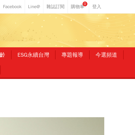
0
齡
ESG永續台灣
專題報導
今選頻道