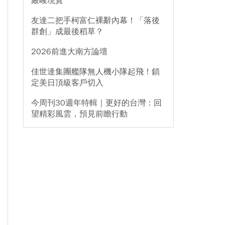
嚴峻現實
友達二把手柯富仁裸辭內幕！「落後
群創」成最後稻草？
2026前進大南方論壇
佳世達集團艦隊無人機小隊起飛！鎖
定美日頂級客戶切入
今周刊30週年特輯｜更好的台灣：回
望精彩風雲，預見前瞻行動