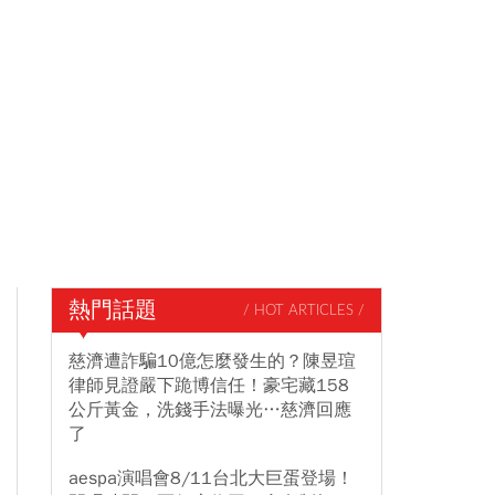
熱門話題
/ HOT ARTICLES /
慈濟遭詐騙10億怎麼發生的？陳昱瑄
律師見證嚴下跪博信任！豪宅藏158
公斤黃金，洗錢手法曝光…慈濟回應
了
aespa演唱會8/11台北大巨蛋登場！