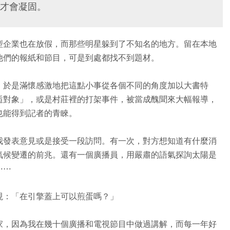
才會凝固。
型企業也在放假，而那些明星躲到了不知名的地方。留在本地
他們的報紙和節目，可是到處都找不到題材。
，於是滿懷感激地把這點小事從各個不同的角度加以大書特
逅對象」，或是村莊裡的打架事件，被當成醜聞來大幅報導，
也能得到記者的青睞。
我發表意見或是接受一段訪問。有一次，對方想知道有什麼消
氣候變遷的前兆。還有一個廣播員，用嚴肅的語氣探詢太陽是
⋯⋯
現：「在引擎蓋上可以煎蛋嗎？」
家，因為我在幾十個廣播和電視節目中做過講解，而每一年好