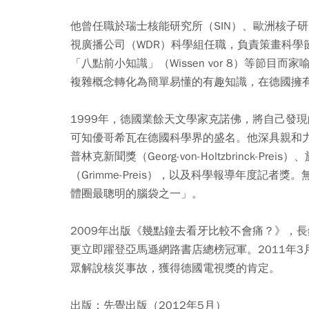
他曾任職於瑞士核能研究所（SIN）、歐洲核子研
視廣播公司（WDR）科學組任職，負責策畫科學節目
「八點前小知識」（Wissen vor 8）等節
複雜概念轉化為簡單易懂的有趣知識，在德國擁
1999年，德國業餘天文學家克諾佛，將自己發現的小
可知優哥希瓦在德國科學界的盛名。他深具親和
普林克新聞獎（Georg-von-Holtzbrinck-Preis）
（Grimme-Preis），以及科學報導年度記者獎
體圈最聰明的腦袋之一」。
2009年出版《幾點鐘去看牙比較不會痛？》，長
更立即躍登亞馬遜網路書店總榜冠軍。2011年
眾解說核災事故，獲得德國電視獎的肯定。
出版：先覺出版（2012年5月）