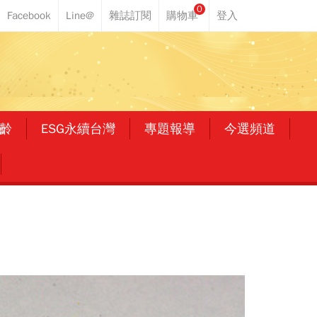
0
齡
ESG永續台灣
專題報導
今選頻道