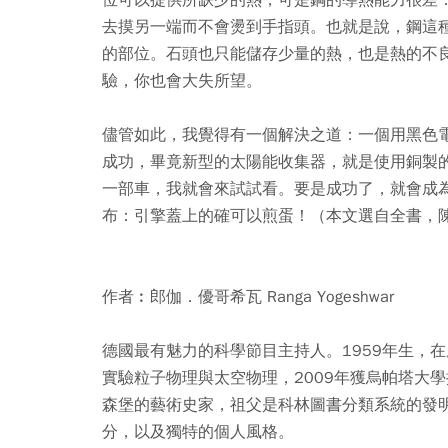
去摸另一端而不會燙到手指頭。也就是說，鋼這
的部位。石頭也只能儲存少量的熱，也是熱的不
驗，你也會大失所望。
儘管如此，我覺得有一個解決之道：一個用黑色
成功，畢竟新型的太陽能收集器，就是使用銅製
一部車，我就會來試試看。要是成功了，就會成
布：引擎蓋上的確可以煎蛋！（本文選自全書，陳
作者︰郎伽．優哥希瓦 Ranga Yogeshwar
德國最有魅力的科學節目主持人。1959年生，
實驗粒子物理與太空物理，2009年獲烏帕塔大
森堡的藝術史家，祖父是科林圖書分類系統的發
分，以及獨特的個人風格。