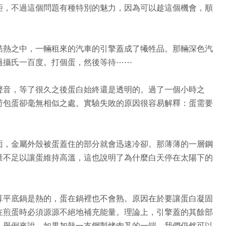
拒，不過這個問題有種特別的魅力，因為可以趁這個機會，順
酷熱之中，一輛租來的汽車的引擎蓋成了犧牲品。那輛深色汽
過攝氏一百度。打個蛋，然後等待⋯⋯
聲音，等了很久之後蛋白始終還是透明的。過了一個小時之
荷包蛋卻毫無相似之處。實驗失敗的原因很容易解釋：蛋需要
面，金屬外殼被蛋蓋住的部分就會迅速冷卻。那薄薄的一層鋼
量不足以讓蛋維持高溫，這也說明了為什麼白天停在太陽下的
算平底鍋是熱的，蛋在鍋裡也不會熟。原因在於要讓蛋白凝固
在煎蛋時必須源源不絕地補充能量。理論上，引擎蓋的其餘部
：舉例來說，如果加熱一支鋼製烤肉叉的一端，我們仍然可以