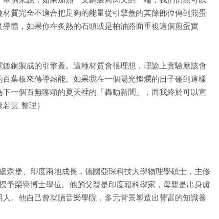
種材質完全不適合把足夠的能量從引擎蓋的其餘部位傳到煎蛋
良導體，如果你在炙熱的石頭或是柏油路面重複這個煎蛋實
電鍍銅製成的引擎蓋。這種材質會很理想，理論上實驗應該會
的百葉板來傳導熱能。如果我在一個陽光燦爛的日子碰到這樣
為下一個百無聊賴的夏天裡的「轟動新聞」，而我終於可以宣
若雲 整理）
在盧森堡、印度兩地成長，德國亞琛科技大學物理學碩士，主修
學授予榮譽博士學位。他的父親是印度籍科學家，母親是出身盧
明人。他自己曾就讀音樂學院，多元背景塑造出豐富的知識養