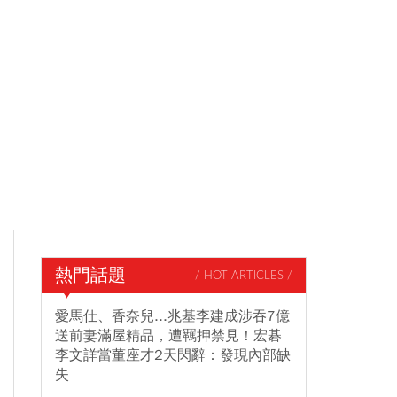
熱門話題
/ HOT ARTICLES /
愛馬仕、香奈兒...兆基李建成涉吞7億
送前妻滿屋精品，遭羈押禁見！宏碁
李文詳當董座才2天閃辭：發現內部缺
失