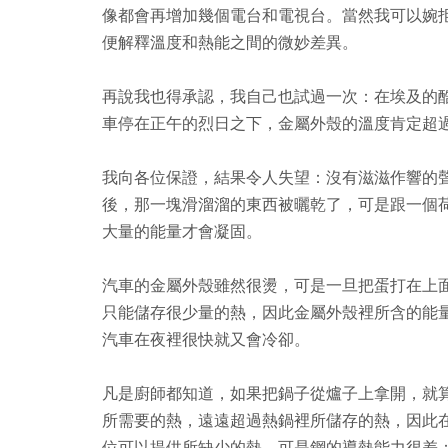
像都會再增加幾個電台和電視台。當然我可以婉
便解釋溫度和熱能之間的微妙差異。
再說我也得承認，我自己也試過一次：在埃及的
車停在正午的烈日之下，金屬外殼的溫度肯定超
我向各位保證，結果令人失望：沒有滋滋作響的
後，那一塊滑溜溜的東西被曬乾了，可是跟一個
大量的能量才會凝固。
汽車的金屬外殼雖然很燙，可是一旦把蛋打在上
只能儲存很少量的熱，因此金屬外殼裡所含的能
汽車在夜裡很快就又會冷卻。
凡是廚師都知道，如果把鍋子從爐子上拿開，就
所需要的熱，遠遠超過熱鍋裡所儲存的熱，因此
位可以提供所缺少的熱，可是鋼的導熱能力很差