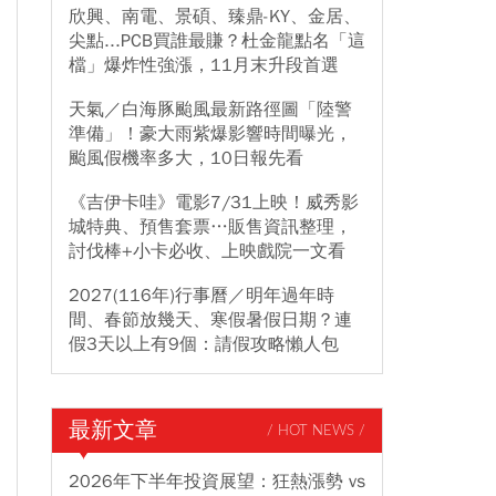
欣興、南電、景碩、臻鼎-KY、金居、
尖點...PCB買誰最賺？杜金龍點名「這
檔」爆炸性強漲，11月末升段首選
天氣／白海豚颱風最新路徑圖「陸警
準備」！豪大雨紫爆影響時間曝光，
颱風假機率多大，10日報先看
《吉伊卡哇》電影7/31上映！威秀影
城特典、預售套票…販售資訊整理，
討伐棒+小卡必收、上映戲院一文看
2027(116年)行事曆／明年過年時
間、春節放幾天、寒假暑假日期？連
假3天以上有9個：請假攻略懶人包
最新文章
/ HOT NEWS /
2026年下半年投資展望：狂熱漲勢 vs