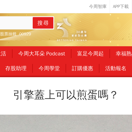
搜尋
股票抽籤
00929
生活
今周大耳朵 Podcast
富足今周起
幸福熟
存股助理
今周學堂
訂購優惠
活動報名
引擎蓋上可以煎蛋嗎？