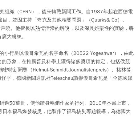
究組織（CERN），後來轉戰新聞工作。自1987年起在西德電
，並因主持「夸克及其他相關問題」（Quarks& Co）、
目而家喻戶曉。他擅長以熱情活潑的解說，以及深具娛樂性的實驗，將
有廣大粉絲。
行星以優哥希瓦的名字命名（20522 Yogeshwar），由此
力的形象，在推廣普及科學上獲得諸多獎項的肯定，包括侯茲
、施密特新聞獎（Helmut-Schmidt-Journalistenpreis）、格林獎
。無怪乎，德國新聞通訊社Teleschau讚譽優哥希瓦是「全德國媒
銷逾50萬冊，使他躋身暢銷作家的行列。2010年本書上市，
3月日本福島爆發核災，他製作了福島核災專題報導，為德國大