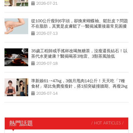
會
2026-07-21
從100公斤瘦到6字頭，卻換來蝴蝶袖、鬆肚皮？問題
不在脂肪，其實是皮膚鬆了…醫揭減重後最常見困擾
2026-07-13
35歲工程師戒手搖杯改喝無糖茶，沒瘦還長結石！以
茶代水更健康？醫揭喝茶3地雷、3類茶風險低
2026-07-18
準新娘61→47kg，3個月甩肉14公斤！天天吃「7種
食材」堪比免費瘦瘦針，搭1招突破撞牆期、再瘦2kg
2026-07-14
熱門話題
/ HOT ARTICLES /