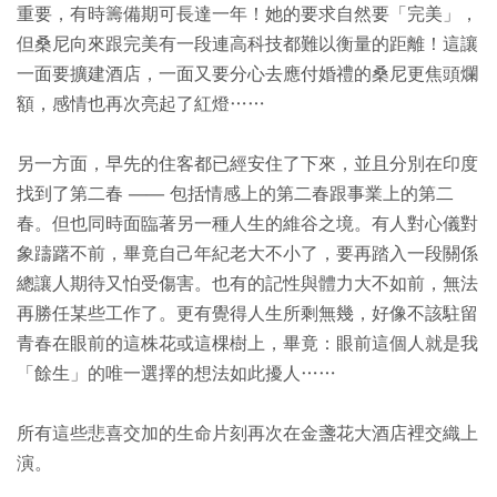
重要，有時籌備期可長達一年！她的要求自然要「完美」，
但桑尼向來跟完美有一段連高科技都難以衡量的距離！這讓
一面要擴建酒店，一面又要分心去應付婚禮的桑尼更焦頭爛
額，感情也再次亮起了紅燈……
另一方面，早先的住客都已經安住了下來，並且分別在印度
找到了第二春 ―― 包括情感上的第二春跟事業上的第二
春。但也同時面臨著另一種人生的維谷之境。有人對心儀對
象躊躇不前，畢竟自己年紀老大不小了，要再踏入一段關係
總讓人期待又怕受傷害。也有的記性與體力大不如前，無法
再勝任某些工作了。更有覺得人生所剩無幾，好像不該駐留
青春在眼前的這株花或這棵樹上，畢竟：眼前這個人就是我
「餘生」的唯一選擇的想法如此擾人……
所有這些悲喜交加的生命片刻再次在金盞花大酒店裡交織上
演。