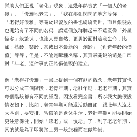
幫助人們正視「老化」現象，這幾年熱賣的「一個人的老
後」、「優雅地老去」、「我在那銀閃閃的地方等你」、
「老得好優雅」等關於銀髮族的書也紛紛問世。而且銀髮族
也開始有了不同的名稱，讓這個族群聽起來不這麼像「外星
怪客」般驚悚，也讓人更自然、更勇於面對這段生命，比
如：熟齡、樂齡，甚或日本最新的「創齡」（創造年齡的價
值）等等，但是，不論是哪種名稱，其實最關鍵的還是自己
對「年老」這件事的正確價值觀的建立。
像「老得好優雅」一書上提到一個有趣的觀念，老年其實也
可以分成三個階段，老青年期，老壯年期，老老年期，其實
每個階段都有不同的議題。因沒看完全書，所以我大膽假設
情況如下，比如，老青年期可能還活動自如，跟壯年人沒太
大區別，要安排、習慣的是退休生活，老壯年期可能要開始
更注意保健，開始「緩老」或「慢老」了，到了老老年期，
真的就是為了即將踏上另一段旅程而在做準備。