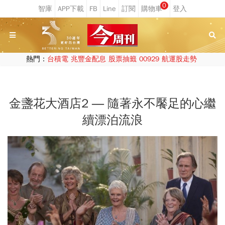
0
熱門：
台積電
兆豐金配息
股票抽籤
00929
航運股走勢
金盞花大酒店2 ― 隨著永不饜足的心繼
續漂泊流浪