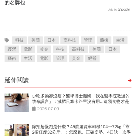
的名牌包
Ads by
科技
美國
日本
高科技
管理
藝術
生活
經營
電影
黃金
科技
高科技
美國
日本
藝術
生活
電影
管理
黃金
經營
延伸閱讀
少吃多動卻沒瘦？醫學博士懺悔「我在醫學院教過的
致命謊言」：減肥只算卡路里沒有用...這類食物才是
囤脂魔王
2026-07-09
節拍超慢跑是什麼？45歲遊覽車司機104→72kg「靠
2招狂瘦32公斤」：怎麼跑、正確姿勢、4口訣一次學