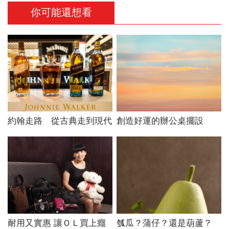
你可能還想看
約翰走路 從古典走到現代
創造好運的辦公桌擺設
耐用又實惠 讓ＯＬ買上癮
瓠瓜？蒲仔？還是葫蘆？