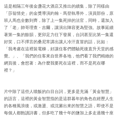
這是相隔三年後金盞花大酒店又推出的續集，除了同樣由
「莎翁情史」的金獎導演約翰・馬登執導外，演員部份，原
班人馬也全數到齊，除了上一集死掉的法官，同時，還加入
了「老」帥哥理查・吉爾，讓演出陣容更為堅強。故事延續
著第一集的餘韻，更卯足力往下發展，台詞甚至比第一集還
好笑，口不擇言的桑尼常講出讓人冷汗直冒的話，比如：
「我考慮在這裡裝電梯，好讓住客們體驗死後直升天堂的感
覺。」、「我們的住客來自世界各地，他們看了我們精緻的
網頁後，會想著：為什麼我要死在這裡，而不是死在哪
裡？」
片中除了這些人噴飯的白目台詞，更多是充滿「黃金智慧」
的語言，這裡的黃金智慧指的是這群暮年的角色在經歷人生
的各種風浪後，或激盪、或沈澱出來的智慧之語，即使不是
每個人都飽讀詩書，但多吃了幾十年的鹽加上多走過幾十座