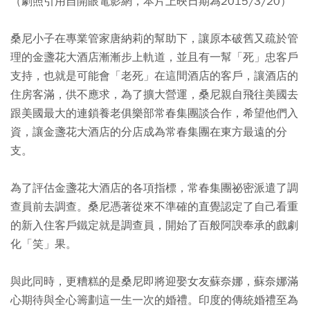
（劇照引用自開眼電影網，本片上映日期為2015/3/20）
桑尼小子在專業管家唐納莉的幫助下，讓原本破舊又疏於管
理的金盞花大酒店漸漸步上軌道，並且有一幫「死」忠客戶
支持，也就是可能會「老死」在這間酒店的客戶，讓酒店的
住房客滿，供不應求，為了擴大營運，桑尼親自飛往美國去
跟美國最大的連鎖養老俱樂部常春集團談合作，希望他們入
資，讓金盞花大酒店的分店成為常春集團在東方最遠的分
支。
為了評估金盞花大酒店的各項指標，常春集團祕密派遣了調
查員前去調查。桑尼憑著從來不準確的直覺認定了自己看重
的新入住客戶鐵定就是調查員，開始了百般阿諛奉承的戲劇
化「笑」果。
與此同時，更糟糕的是桑尼即將迎娶女友蘇奈娜，蘇奈娜滿
心期待與全心籌劃這一生一次的婚禮。印度的傳統婚禮至為