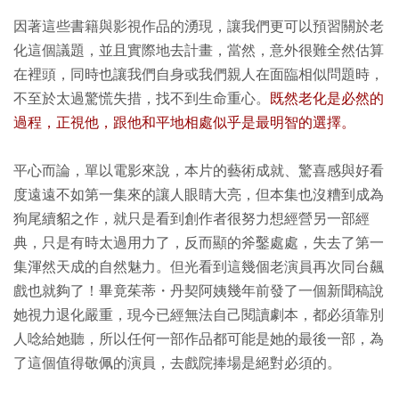
因著這些書籍與影視作品的湧現，讓我們更可以預習關於老
化這個議題，並且實際地去計畫，當然，意外很難全然估算
在裡頭，同時也讓我們自身或我們親人在面臨相似問題時，
不至於太過驚慌失措，找不到生命重心。
既然老化是必然的
過程，正視他，跟他和平地相處似乎是最明智的選擇。
平心而論，單以電影來說，本片的藝術成就、驚喜感與好看
度遠遠不如第一集來的讓人眼睛大亮，但本集也沒糟到成為
狗尾續貂之作，就只是看到創作者很努力想經營另一部經
典，只是有時太過用力了，反而顯的斧鑿處處，失去了第一
集渾然天成的自然魅力。但光看到這幾個老演員再次同台飆
戲也就夠了！畢竟茱蒂・丹契阿姨幾年前發了一個新聞稿說
她視力退化嚴重，現今已經無法自己閱讀劇本，都必須靠別
人唸給她聽，所以任何一部作品都可能是她的最後一部，為
了這個值得敬佩的演員，去戲院捧場是絕對必須的。