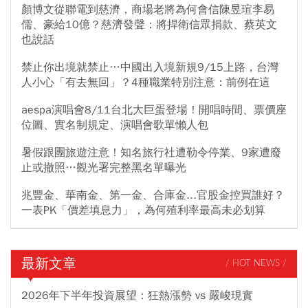
顏博文從聯電到慈濟，商場老將為何會信陳昱瑄李易
儒、豪給10億？慈濟發聲：將捍衛信眾捐款、蔡英文
也說話
禁止你出境就禁止…中國出入境新規9/15上路，台灣
人小心「有去無回」？4種職業特別注意：前例在這
aespa演唱會8/11台北大巨蛋登場！開唱時間、票價座
位圖、實名制規定、演唱會歌單懶人包
暑假跟團旅遊注意！知名旅行社遭勒令停業、9家遭廢
止或撤照…觀光署完整黑名單曝光
兆豐金、華南金、第一金、合庫金...官股金控買誰好？
一表PK「價差填息力」，為何殖利率最高未必划算
最新文章
/ HOT NEWS /
2026年下半年投資展望：狂熱漲勢 vs 嚴峻現實