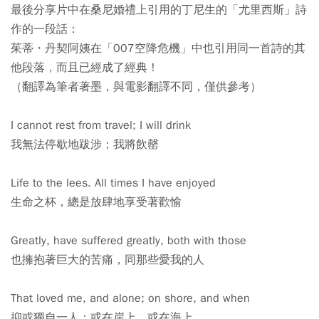
最後分享片中在桑尼婚禮上引用的丁尼生的「尤里西斯」詩
作的一段話：
茱蒂・丹契阿姨在「007空降危機」中也引用同一首詩的其
他段落，而且已經成了經典！
（翻譯為筆者著墨，與電影翻譯不同，僅供參考）
I cannot rest from travel; I will drink
我無法停歇地跋涉；我將飲罄
Life to the lees. All times I have enjoyed
生命之杯，總是放肆地享受著歡愉
Greatly, have suffered greatly, both with those
也擁抱著巨大的苦痛，同那些愛我的人
That loved me, and alone; on shore, and when
抑或獨自一人；或在岸上，或在海上