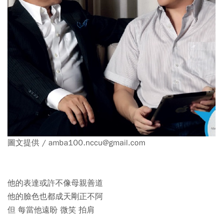
圖文提供 / amba100.nccu@gmail.com
他的表達或許不像母親善道
他的臉色也都成天剛正不阿
但 每當他遠盼 微笑 拍肩