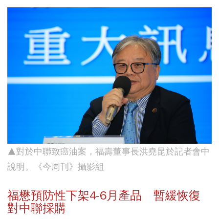
▲對於中聯致癌油案，福壽董事長洪堯昆於記者會中
說明。《今周刊》攝影組
福懋預防性下架4-6月產品 暫緩恢復
對中聯採購