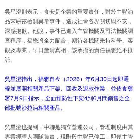
吳星澄則表示，食安是企業的重要責任，對於中聯油
品苯駢芘檢測異常事件，造成社會各界關切與不安，
深感抱歉。他說，事件已進入主管機關及司法機關調
查程序，福懋將全力配合，期待各機關秉持科學、客
觀及專業，早日釐清真相，該承擔的責任福懋絕不推
託。
吳星澄指出，福懋自今（2026）年6月30日起即通
報並展開相關產品下架、回收及退款作業，並依食藥
署7月9日指示，全面預防性下架4到6月間銷售之全
部批號沙拉油相關產品。
吳星澄也提到，中聯是獨立營運公司，管理制度由其
專業經理人團隊負責，現階段中聯已停工，即便主管