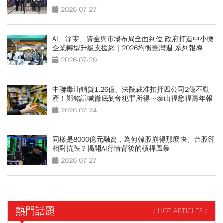
2026-07-27
AI、淨零、資金與市場布局全面到位 政府打造中小微
企業轉型升級支援網｜2026均衡臺灣週 系列報導
2026-07-29
中聯毒油銷貨1.26億、法院裁准扣押四公司2億不動
產！鄭銘謙喊徹底剝奪犯罪所得…泰山福懋福壽年報
一窺水多深
2026-07-24
同樣是8000億元融資，為何韓股崩得那麼快、台股卻
相對抗跌？揭開AI行情背後的槓桿風暴
2026-07-27
熱門話題
/ HOT ARTICLES /