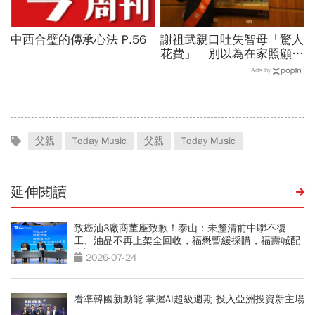
中西合璧的傳承心法 P.56
謝祖武親口吐失智母「驚人
花費」 別以為在家照顧省
錢、很孝順...律師嘆：若無
Ads by
補助很多家庭扛不起
父親
Today Music
父親
Today Music
延伸閱讀
致癌油3廠商董座致歉！泰山：未釐清前中聯不復
工、油品不再上架全回收，福懋暫緩採購，福壽喊配
合調查
2026-07-24
看準韓國新動能 掌握AI超級週期 投入亞洲投資新主場