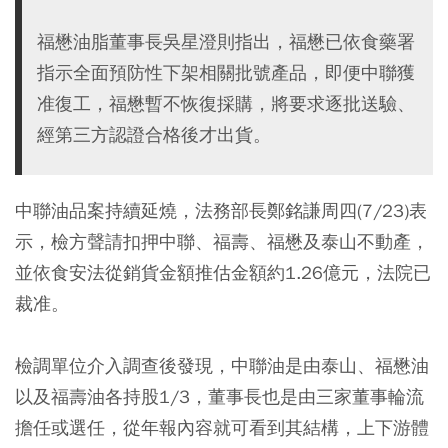
福懋油脂董事長吳星澄則指出，福懋已依食藥署
指示全面預防性下架相關批號產品，即便中聯獲
准復工，福懋暫不恢復採購，將要求逐批送驗、
經第三方認證合格後才出貨。
中聯油品案持續延燒，法務部長鄭銘謙周四(7/23)表
示，檢方聲請扣押中聯、福壽、福懋及泰山不動產，
並依食安法從銷貨金額推估金額約1.26億元，法院已
裁准。
檢調單位介入調查後發現，中聯油是由泰山、福懋油
以及福壽油各持股1/3，董事長也是由三家董事輪流
擔任或選任，從年報內容就可看到其結構，上下游體