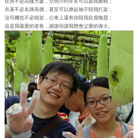
住房不必高樓大廈，空間小到常常可以親我臉頰；
衣著不必名牌高價，甚至可以撩起袖子陪我打架；
沒司機也不必積架，公車上還有你陪我欣賞晚霞；
這是我最愛的老爸，謝謝你讓我體會父愛的偉大。