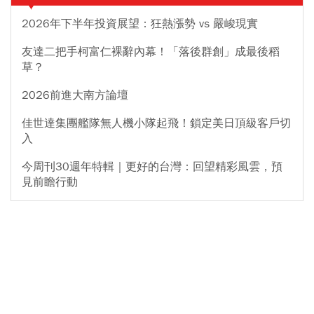
2026年下半年投資展望：狂熱漲勢 vs 嚴峻現實
友達二把手柯富仁裸辭內幕！「落後群創」成最後稻
草？
2026前進大南方論壇
佳世達集團艦隊無人機小隊起飛！鎖定美日頂級客戶切
入
今周刊30週年特輯｜更好的台灣：回望精彩風雲，預
見前瞻行動