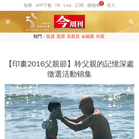
0
熱門：
投資
股票
高股息
金融股
存股
【印畫2016父親節】聆父親的記憶深處
徵選活動锦集