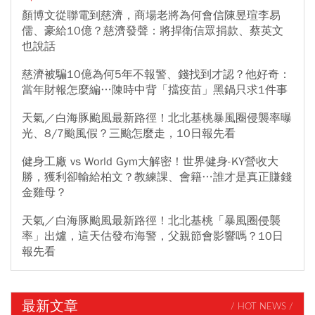
顏博文從聯電到慈濟，商場老將為何會信陳昱瑄李易
儒、豪給10億？慈濟發聲：將捍衛信眾捐款、蔡英文
也說話
慈濟被騙10億為何5年不報警、錢找到才認？他好奇：
當年財報怎麼編…陳時中背「擋疫苗」黑鍋只求1件事
天氣／白海豚颱風最新路徑！北北基桃暴風圈侵襲率曝
光、8/7颱風假？三颱怎麼走，10日報先看
健身工廠 vs World Gym大解密！世界健身-KY營收大
勝，獲利卻輸給柏文？教練課、會籍…誰才是真正賺錢
金雞母？
天氣／白海豚颱風最新路徑！北北基桃「暴風圈侵襲
率」出爐，這天估發布海警，父親節會影響嗎？10日
報先看
最新文章
/ HOT NEWS /