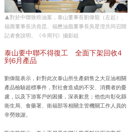
▲對於中聯致癌油案，泰山董事長劉偉龍（左起）、
福壽董事長洪堯昆、福懋油脂董事長吳星澄共同召開
記者會說明。《今周刊》攝影組
泰山要中聯不得復工 全面下架回收4
到6月產品
劉偉龍表示，針對此次泰山所生產銷售之大豆油相關
產品檢驗超標事件，對社會造成的不安、消費者的憂
慮，以及下游客戶的困擾，深表歉意；他也向彰化縣
衛生局、食藥署、衛福部等相關主管機關工作人員的
辛勞致謝。