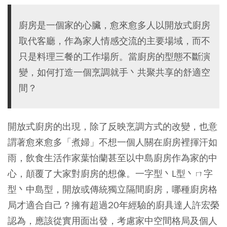
廚房是一個家的心臟，愈來愈多人以開放式廚房
取代客廳，作為家人情感交流的主要場域，而不
只是料理三餐的工作場所。當廚房的型態不斷演
變，如何打造一個烹調就手丶共聚共享的舒適空
間？
開放式廚房的出現，除了反映烹調方式的改變，也意
謂著愈來愈多「煮婦」不想一個人關在廚房裡揮汗如
雨，飲食生活作家葉怡蘭甚至以中島廚房作為家的中
心，顛覆了大家對廚房的想像。一字型丶L型丶ㄇ字
型丶中島型，開放或傳統獨立隔間廚房，哪種廚房格
局才適合自己？擁有超過20年經驗的廚具達人許宏榮
認為，應該從實用面出發，考慮家中空間格局及個人