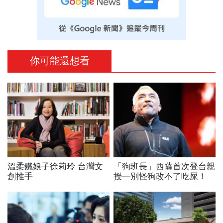
你可能還想看
溫柔鐵娘子徐莉玲 台灣文
「狗班長」西薩首次登台親
創推手
授—別怪狗改不了吃屎！