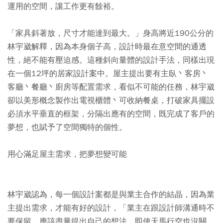
運用的空間，讓工作更有餘裕。
「家具斜著放，尺寸才能達到最大。」身高將近190公分的
林宇崴解釋，因為本身個子高，設計時最在意空間的通透
性，絕不能有壓迫感。這種斜向量體的設計手法，同樣出現
在一個12坪的居家設計案中。屋主提出要有主臥丶客房丶
客廳丶餐廳丶廚房等配置需求，看似不可能的任務，林宇崴
卻以美形概念製作出電視櫃體丶可收納餐桌，打破家具擺設
必須水平垂直的框架，分隔出應有的空間，既完成了客戶的
夢想，也賦予了空間獨特的個性。
用心滿足屋主需求，把夢想變可能
林宇崴認為，每一個設計案都是與業主合作的結晶，因為業
主提出需求，才能有好的設計，「業主在跟設計師溝通時不
要保留，應該盡量提出自己的想法，即使天馬行空也沒關