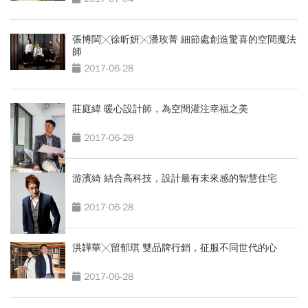
張博閩╳徐昕妍╳潘玫菁 細節處創造驚喜的空間魔法
師
2017-06-28
莊庭緯 暖心設計師，為空間灌注幸福之美
2017-06-28
游濱綺 結合高科技，設計最有未來感的智慧住宅
2017-06-28
洪韡華╳留郁琪 雙品牌行銷，征服不同世代的心
2017-06-28