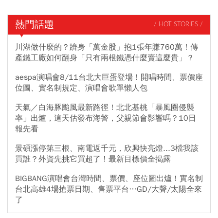
熱門話題
/ HOT STORIES /
川湖做什麼的？躋身「萬金股」抱1張年賺760萬！傳
產鐵工廠如何翻身「只有兩根鐵憑什麼賣這麼貴」？
aespa演唱會8/11台北大巨蛋登場！開唱時間、票價座
位圖、實名制規定、演唱會歌單懶人包
天氣／白海豚颱風最新路徑！北北基桃「暴風圈侵襲
率」出爐，這天估發布海警，父親節會影響嗎？10日
報先看
景碩漲停第三根、南電返千元，欣興快亮燈...3檔我該
買誰？外資先挑它買超了！最新目標價全揭露
BIGBANG演唱會台灣時間、票價、座位圖出爐！實名制
台北高雄4場搶票日期、售票平台…GD/大聲/太陽全來
了