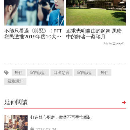
不能只看過《與惡》！PTT
追求光明自由的起舞 黑暗
鄉民激推2019年度10大台
中的舞者─蔡瑞月
劇 其他9部你看過嗎？
Ads by
居住
室內設計
口出惡言
室內設計
居住
風格設計
延伸閱讀
打造舒心廚房，做菜不再手忙腳亂
2017-07-04