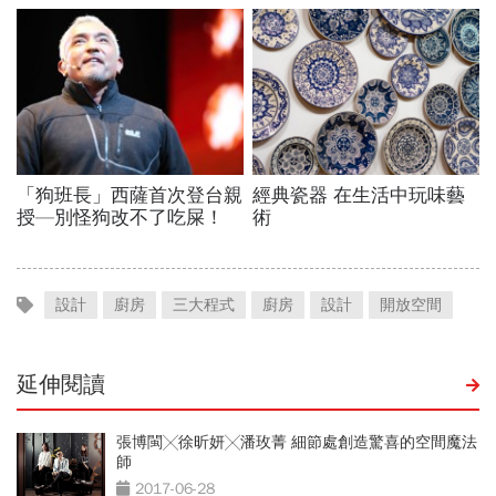
設計
廚房
三大程式
廚房
設計
開放空間
延伸閱讀
張博閩╳徐昕妍╳潘玫菁 細節處創造驚喜的空間魔法
師
2017-06-28