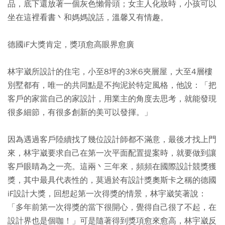
品，底下還放著一個灰色懶骨頭；女主人化妝時，小孩可以
坐在這裡看書丶和媽媽說話，溫馨又有情趣。
德國iF大獎肯定，獎項愈高眼界愈廣
林宇崴所設計的住宅，小至8坪的3米6夾層屋，大至4層樓
別墅都有，唯一的共同點是不拘泥於特定風格，他說：「把
客戶的家當自己的家設計，用業主的角度去思考，就能發現
很多細節，有很多創新的美可以發揮。」
因為遇過客戶陸續找了幾位設計師都不滿意，最後才找上門
來，林宇崴要求自己在第一次平面配置提案時，就要做到讓
客戶眼睛為之一亮。這兩丶三年來，頻頻在國際設計競獎獲
獎，其中最具代表性的，莫過於有設計獎奧斯卡之稱的德國
iF設計大獎，回想起第一次得獎的情景，林宇崴笑著說：
「多年前第一次得獎的當下很開心，覺得自己很了不起，在
設計界也是個咖！」可是隨著得到獎項愈來愈高，林宇崴反