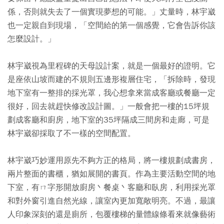
係，否則就失去了一個實現夢想的可能。」丈量時，林宇崴
也一定親自到現場，「空間給的第一個感覺，它會告訴你該
怎麼設計。」
林宇崴視為里程碑的天母設計案，就是一個最好的證明。它
是座依山坡而建的不規則五邊形複層住宅，「拆除時，發現
地下室有一整排的採光罩，我心想拿來當成客廳或餐廳一定
很好，回去就趕快修改設計圖。」一般會把一樓的15坪規
劃成客廳和廚房，地下室的35坪隔成三間房和走廊，可是
林宇崴卻採取了不一樣的空間配置。
林宇崴巧妙運用原先不夠方正的格局，將一樓規劃成書房，
兩片整面的書櫃，猶如展開的書頁。作為主要活動空間的地
下室，有ㄇ字形開放廚房丶餐桌丶客廳和臥房，利用採光罩
和對外窗引進自然光線，讓室內更加寬敞明亮。不過，最讓
人印象深刻的還是廁所，包覆樓梯的量體線條看來就像藝術