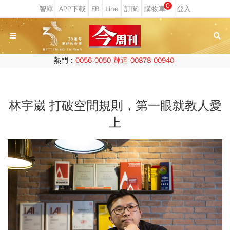
0
熱門：
0056
0050
輝達
00878
00940
林宇崴 打破空間規則，第一眼就教人愛
上