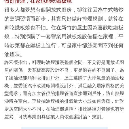
做好排煙，在家也能吃鐵板燒
很多人都夢想有個開放式廚房，卻往往因為中式熱炒
的烹調習慣而卻步，其實只好做好排煙規劃，就算在
家吃鐵板燒也不怕。住在新竹的屋主因為喜歡吃鐵板
燒，特別添購了一套營業用鐵板燒設備擺在家裡，平
時炒菜都在鐵板上進行，可是家中卻絲毫聞不到任何
油煙味。
許宏榮指出，料理時油煙瀰漫整個空間，不見得是開放式廚
房的關係，天花板高度設計不良，更是潛在的不良因子。為
了讓油煙能順利吸排到戶外，屋主選購了大排氣量的抽油煙
機，並委託汽車改裝廠開模設計外，滿足融入居家風格的美
型需求；還有加大管徑的排煙管道直接通到戶外，防止熱煙
滯留在室內。至於抽油煙機的排氣量大小該如何選擇，針對
廚房空間大小不同，在油煙機選擇丶排煙路徑與管徑也有所
差異，可找專業廚具從業人員依個案討論丶規劃。