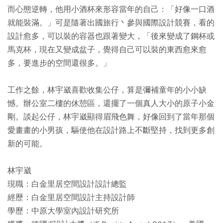
而心態逆轉，他用小酒杯來形容當年的自己：「好像一口酒
就能裝滿。」可是隨著出國旅行丶參與國際設計競賽，看的
設計愈多，可以裝的容器也跟著變大，「後來變成了鋼杯或
馬克杯，現在又變成盆子，覺得自己可以裝的東西愈來愈
多，要進步的空間還很多。」
工作之餘，林宇崴喜歡收集公仔，算是彌補童年的小小缺
憾。辦公室二樓的休憩區，還擺了一個真人大小的原子小金
剛。談起公仔，林宇崴顯得眉飛色舞，好像回到了當年那個
愛畫畫的小男孩，驅使他在設計路上不斷堅持，找到更多創
新的可能。
林宇崴
現職：白金里居空間設計設計總監
經歷：白金里居空間設計主持設計師
學歷：中原大學室內設計研究所