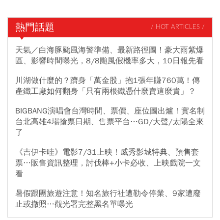
熱門話題
/ HOT ARTICLES /
天氣／白海豚颱風海警準備、最新路徑圖！豪大雨紫爆
區、影響時間曝光，8/8颱風假機率多大，10日報先看
川湖做什麼的？躋身「萬金股」抱1張年賺760萬！傳
產鐵工廠如何翻身「只有兩根鐵憑什麼賣這麼貴」？
BIGBANG演唱會台灣時間、票價、座位圖出爐！實名制
台北高雄4場搶票日期、售票平台…GD/大聲/太陽全來
了
《吉伊卡哇》電影7/31上映！威秀影城特典、預售套
票…販售資訊整理，討伐棒+小卡必收、上映戲院一文
看
暑假跟團旅遊注意！知名旅行社遭勒令停業、9家遭廢
止或撤照…觀光署完整黑名單曝光