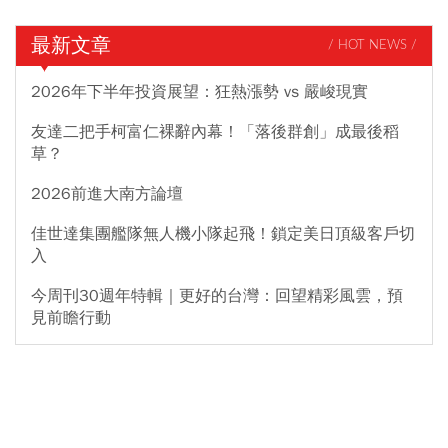
最新文章
/ HOT NEWS /
2026年下半年投資展望：狂熱漲勢 vs 嚴峻現實
友達二把手柯富仁裸辭內幕！「落後群創」成最後稻
草？
2026前進大南方論壇
佳世達集團艦隊無人機小隊起飛！鎖定美日頂級客戶切
入
今周刊30週年特輯｜更好的台灣：回望精彩風雲，預
見前瞻行動