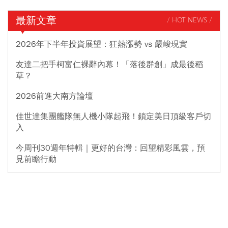
最新文章
/ HOT NEWS /
2026年下半年投資展望：狂熱漲勢 vs 嚴峻現實
友達二把手柯富仁裸辭內幕！「落後群創」成最後稻
草？
2026前進大南方論壇
佳世達集團艦隊無人機小隊起飛！鎖定美日頂級客戶切
入
今周刊30週年特輯｜更好的台灣：回望精彩風雲，預
見前瞻行動